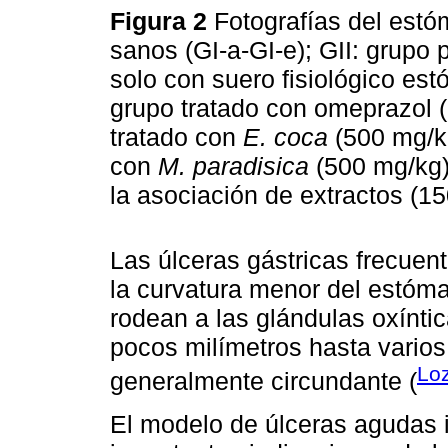
Figura 2
Fotografías del est
sanos (GI-a-GI-e); GII: grupo 
solo con suero fisiológico est
grupo tratado con omeprazol (6
tratado con
E. coca
(500 mg/kg
con
M. paradisica
(500 mg/kg)
la asociación de extractos (1
Las úlceras gástricas frecuen
la curvatura menor del estóma
rodean a las glándulas oxínti
pocos milímetros hasta varios 
Lo
generalmente circundante (
El modelo de úlceras agudas i