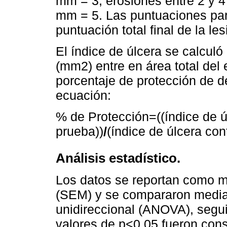
mm = 3, erosiones entre 2 y 
mm = 5. Las puntuaciones par
puntuación total final de la l
El índice de úlcera se calculó 
(mm2) entre en área total del
porcentaje de protección de d
ecuación:
% de Protección=((índice de úl
prueba))
/
(índice de úlcera cont
Análisis estadístico.
Los datos se reportan como m
(SEM) y se compararon median
unidireccional (ANOVA), segui
valores de p<0,05 fueron cons