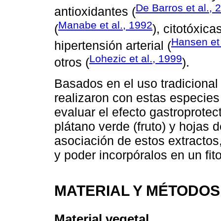
De Barros et al., 
antioxidantes (
Manabe et al., 1992
(
), citotóxicas
Hansen et 
hipertensión arterial (
Lohezic et al., 1999
otros (
).
Basados en el uso tradicional
realizaron con estas especies
evaluar el efecto gastroprotec
plátano verde (fruto) y hojas
asociación de estos extractos
y poder incorpóralos en un fi
MATERIAL Y MÉTODOS
Material vegetal