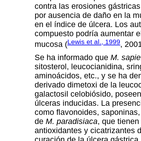
contra las erosiones gástrica
por ausencia de daño en la mu
en el índice de úlcera. Los a
compuesto podría aumentar el
Lewis et al., 1999
mucosa (
, 200
Se ha informado que
M. sapi
sitosterol, leucocianidina, sri
aminoácidos, etc., y se ha dem
derivado dimetoxi de la leuco
galactosil celobiósido, poseen
úlceras inducidas. La presen
como flavonoides, saponinas, 
de
M. paradisiaca
, que tienen
antioxidantes y cicatrizantes d
curación de la úlcera gástrica