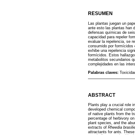
RESUMEN
Las plantas juegan un pape
ante esto las plantas han 
defensas químicas de seis
capacidad para repeler form
evaluar la repelencia, se 
consumido por formícidos 
exhibe una repelencia sign
formícidos. Estos hallazgo
metabolitos secundarios qu
complejidades en las inter
Palabras claves:
Toxicida
ABSTRACT
Plants play a crucial role 
developed chemical compou
of native plants from the tr
percentage of herbivory on
plant species, and the ab
extracts of
Rheedia brasili
attractants for ants. These