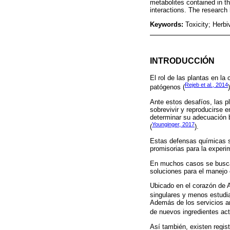
metabolites contained in t
interactions. The research 
Keywords:
Toxicity; Herbi
INTRODUCCIÓN
El rol de las plantas en la
Rejeb et al., 2014
patógenos (
)
Ante estos desafíos, las 
sobrevivir y reproducirse e
determinar su adecuación b
Younginger, 2017
(
).
Estas defensas químicas s
promisorias para la experim
En muchos casos se busca 
soluciones para el manejo 
Ubicado en el corazón de 
singulares y menos estudia
Además de los servicios a
de nuevos ingredientes act
Así también, existen regi