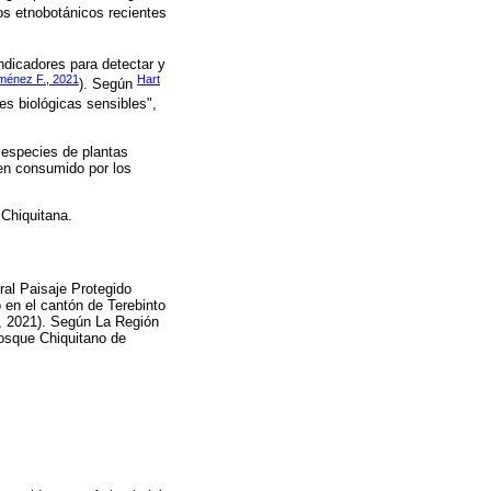
os etnobotánicos recientes
ndicadores para detectar y
ménez F., 2021
Hart
). Según
es biológicas sensibles",
 especies de plantas
men consumido por los
 Chiquitana.
ral Paisaje Protegido
en el cantón de Terebinto
, 2021). Según La Región
osque Chiquitano de