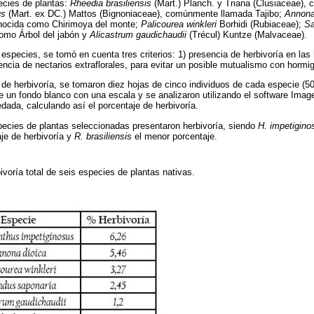
ecies de plantas:
Rheedia brasiliensis
(Mart.) Planch. y Triana (Clusiaceae),
us
(Mart. ex DC.) Mattos (Bignoniaceae), comúnmente llamada Tajibo;
Annona
nocida como Chirimoya del monte;
Palicourea winkleri
Borhidi (Rubiaceae);
Sa
omo Árbol del jabón y
Alicastrum gaudichaudii
(Trécul) Kuntze (Malvaceae).
especies, se tomó en cuenta tres criterios: 1) presencia de herbivoría en las 
encia de nectarios extraflorales, para evitar un posible mutualismo con horm
e de herbivoría, se tomaron diez hojas de cinco individuos de cada especie (5
re un fondo blanco con una escala y se analizaron utilizando el software Imag
redada, calculando así el porcentaje de herbivoría.
species de plantas seleccionadas presentaron herbivoría, siendo
H. impetigino
je de herbivoría y
R. brasiliensis
el menor porcentaje.
ivoría total de seis especies de plantas nativas.