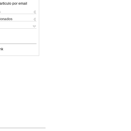
articulo por email
s
cionados
nk