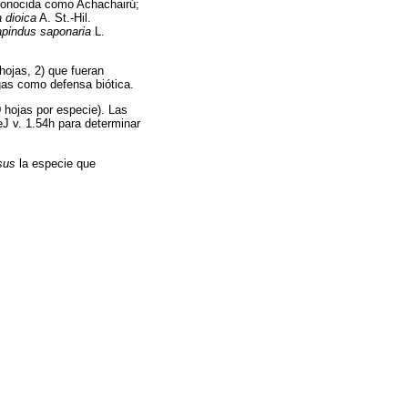
 conocida como Achachairú;
 dioica
A. St.-Hil.
pindus saponaria
L.
hojas, 2) que fueran
igas como defensa biótica.
0 hojas por especie). Las
eJ v. 1.54h para determinar
sus
la especie que