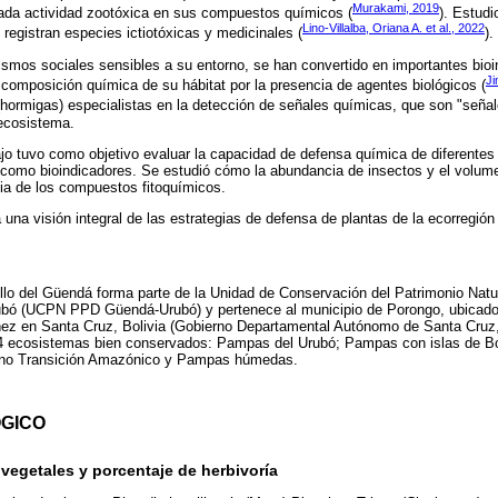
Murakami, 2019
evada actividad zootóxica en sus compuestos químicos (
). Estudi
Lino-Villalba, Oriana A. et al., 2022
 registran especies ictiotóxicas y medicinales (
).
ismos sociales sensibles a su entorno, se han convertido en importantes bioi
Ji
composición química de su hábitat por la presencia de agentes biológicos (
 (hormigas) especialistas en la detección de señales químicas, que son "señal
 ecosistema.
ajo tuvo como objetivo evaluar la capacidad de defensa química de diferentes
s como bioindicadores. Se estudió cómo la abundancia de insectos y el volu
ia de los compuestos fitoquímicos.
 una visión integral de las estrategias de defensa de plantas de la ecorregión
llo del Güendá forma parte de la Unidad de Conservación del Patrimonio Natu
ó (UCPN PPD Güendá-Urubó) y pertenece al municipio de Porongo, ubicado 
áñez en Santa Cruz, Bolivia (Gobierno Departamental Autónomo de Santa Cruz
 4 ecosistemas bien conservados: Pampas del Urubó; Pampas con islas de B
ano Transición Amazónico y Pampas húmedas.
GICO
vegetales y porcentaje de herbivoría