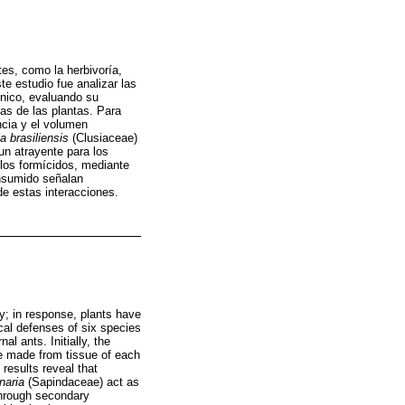
tes, como la herbivoría,
e estudio fue analizar las
nico, evaluando su
jas de las plantas. Para
ncia y el volumen
a brasiliensis
(Clusiaceae)
n atrayente para los
 los formícidos, mediante
onsumido señalan
de estas interacciones.
ry; in response, plants have
al defenses of six species
al ants. Initially, the
re made from tissue of each
esults reveal that
naria
(Sapindaceae) act as
 through secondary