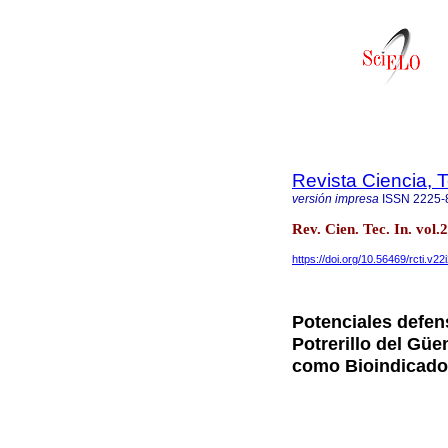
Revista Ciencia, 
versión impresa
ISSN
2225-
Rev. Cien. Tec. In. vo
https://doi.org/10.56469/rcti.v22
Potenciales defen
Potrerillo del Gü
como Bioindicado