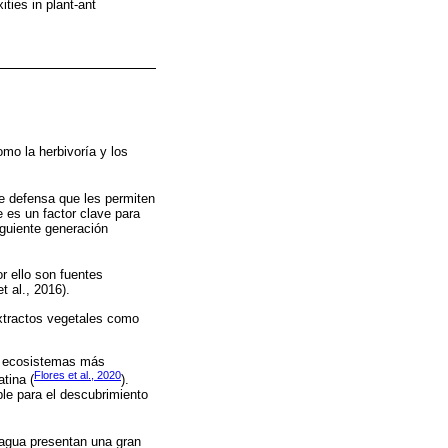
ties in plant-ant
omo la herbivoría y los
e defensa que les permiten
e es un factor clave para
iguiente generación
r ello son fuentes
t al., 2016).
xtractos vegetales como
os ecosistemas más
Flores et al., 2020
tina (
).
le para el descubrimiento
 agua presentan una gran