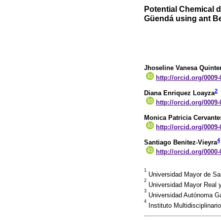
Potential Chemical d
Güendá using ant Be
Jhoseline Vanesa Quint
http://orcid.org/0009
2
Diana Enriquez Loayza
http://orcid.org/0009
Monica Patricia Cervante
http://orcid.org/0009
4
Santiago Benitez-Vieyra
http://orcid.org/0000
1
Universidad Mayor de S
2
Universidad Mayor Real y
3
Universidad Autónoma Gab
4
Instituto Multidisciplina