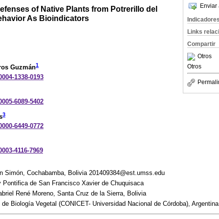
Enviar 
efenses of Native Plants from Potrerillo del
havior As Bioindicators
Indicadore
Links rela
Compartir
Otros
1
Otros
eros Guzmán
-0004-1338-0193
Permali
-0005-6089-5402
3
s
-0000-6449-0772
-0003-4116-7969
an Simón, Cochabamba, Bolivia 201409384@est.umss.edu
 Pontifica de San Francisco Xavier de Chuquisaca
riel René Moreno, Santa Cruz de la Sierra, Bolivia
rio de Biología Vegetal (CONICET- Universidad Nacional de Córdoba), Argentina