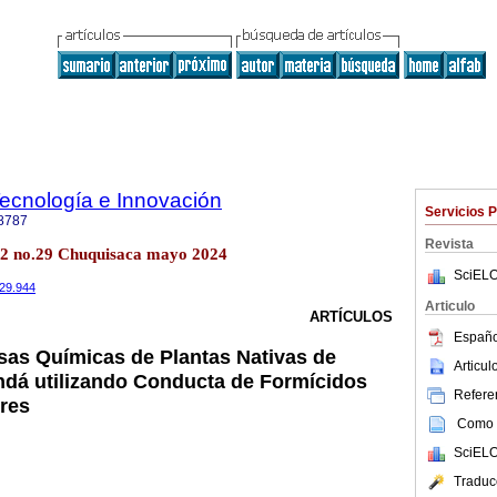
Tecnología e Innovación
Servicios 
8787
Revista
l.22 no.29 Chuquisaca mayo 2024
SciELO
i29.944
Articulo
ARTÍCULOS
Españo
sas Químicas de Plantas Nativas de
Articu
endá utilizando Conducta de Formícidos
Referen
res
Como c
SciELO
Traduc