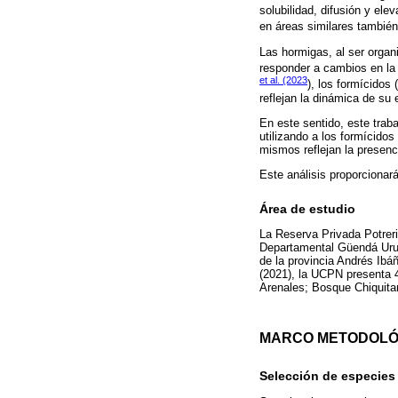
solubilidad, difusión y el
en áreas similares también
Las hormigas, al ser organ
responder a cambios en la 
et al. (2023
), los formícidos
reflejan la dinámica de su
En este sentido, este trab
utilizando a los formícido
mismos reflejan la presenc
Este análisis proporcionará
Área de estudio
La Reserva Privada Potreri
Departamental Güendá Urub
de la provincia Andrés Ib
(2021), la UCPN presenta
Arenales; Bosque Chiquit
MARCO METODOLÓ
Selección de especies 