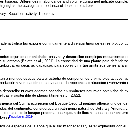
heir tissues. Differences in abundance and volume consumed indicate complexi
highlights the ecological importance of these interactions.
vory; Repellent activity; Bioassay
 cadena trófica las expone continuamente a diversos tipos de estrés biótico, c
.
plantas dejan de ser entidades pasivas y desarrollan complejos mecanismos d
n su entorno (Belete et al., 2021). La capacidad de una planta para defenders
iológica, es decir, su capacidad para sobrevivir y transmitir sus genes a la s
on a menudo usadas para el estudio de componentes y principios activos, po
entación y verificación de actividades de repelencia o atracción (Echavarria e
desarrollar nuevos agentes basados en productos naturales obtenidos de e
eficaz y sostenible de plagas (Jiménes J., 2022).
América del Sur, la ecorregión del Bosque Seco Chiquitano alberga uno de l
dos del continente, considerada un patrimonio natural de Bolivia y América La
mbientales, este bosque presenta una riqueza de flora y fauna inconmensurab
Feuerborn, 2023
ivos (
).
stros de especies de la zona que al ser machacadas y estar expuestas con el