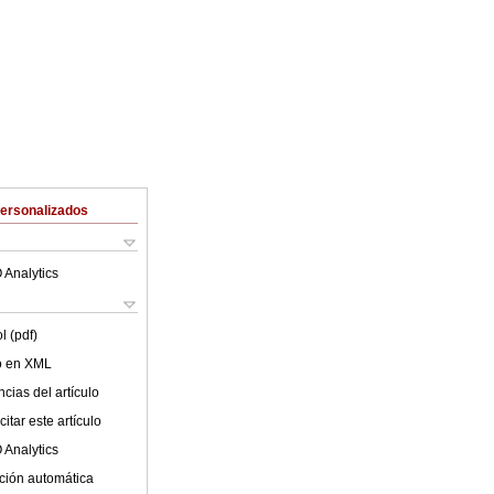
Personalizados
 Analytics
l (pdf)
lo en XML
cias del artículo
itar este artículo
 Analytics
ción automática