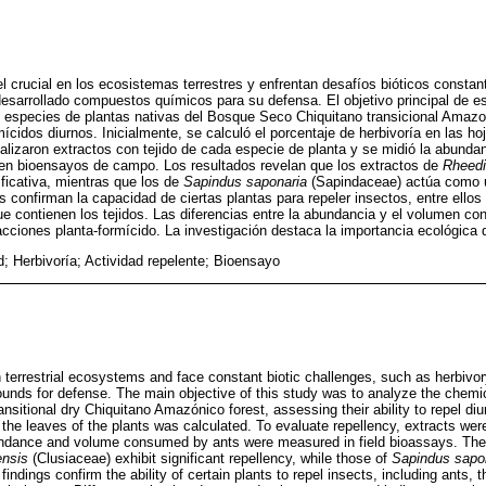
l crucial en los ecosistemas terrestres y enfrentan desafíos bióticos constan
desarrollado compuestos químicos para su defensa. El objetivo principal de est
 especies de plantas nativas del Bosque Seco Chiquitano transicional Amazo
ícidos diurnos. Inicialmente, se calculó el porcentaje de herbivoría en las ho
realizaron extractos con tejido de cada especie de planta y se midió la abunda
en bioensayos de campo. Los resultados revelan que los extractos de
Rheedi
ificativa, mientras que los de
Sapindus saponaria
(Sapindaceae) actúa como u
s confirman la capacidad de ciertas plantas para repeler insectos, entre ellos
e contienen los tejidos. Las diferencias entre la abundancia y el volumen c
acciones planta-formícido. La investigación destaca la importancia ecológica 
d; Herbivoría; Actividad repelente; Bioensayo
in terrestrial ecosystems and face constant biotic challenges, such as herbivo
nds for defense. The main objective of this study was to analyze the chemic
ansitional dry Chiquitano Amazónico forest, assessing their ability to repel diurn
 the leaves of the plants was calculated. To evaluate repellency, extracts we
undance and volume consumed by ants were measured in field bioassays. The r
ensis
(Clusiaceae) exhibit significant repellency, while those of
Sapindus sapo
 findings confirm the ability of certain plants to repel insects, including ants,