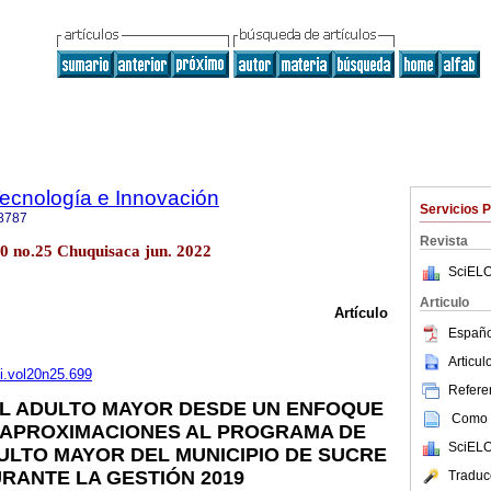
Tecnología e Innovación
Servicios 
8787
Revista
.20 no.25 Chuquisaca jun. 2022
SciELO
Articulo
Artículo
Españo
Articu
ti.vol20n25.699
Referen
EL ADULTO MAYOR DESDE UN ENFOQUE
Como c
 APROXIMACIONES AL PROGRAMA DE
SciELO
ULTO MAYOR DEL MUNICIPIO DE SUCRE
RANTE LA GESTIÓN 2019
Traduc