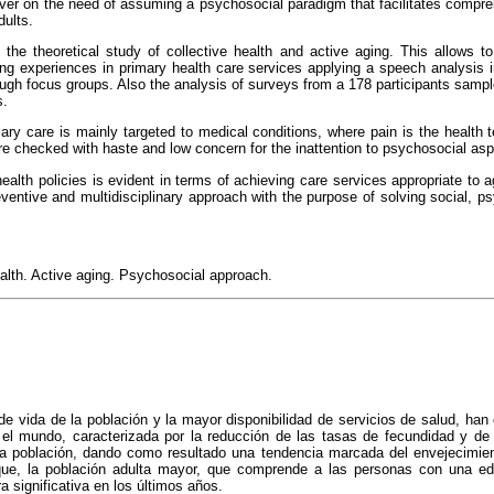
over on the need of assuming a psychosocial paradigm that facilitates comp
dults.
the theoretical study of collective health and active aging. This allows t
ring experiences in primary health care services applying a speech analysis i
ugh focus groups. Also the analysis of surveys from a 178 participants sampl
s.
ary care is mainly targeted to medical conditions, where pain is the health
are checked with haste and low concern for the inattention to psychosocial asp
ealth policies is evident in terms of achieving care services appropriate to 
entive and multidisciplinary approach with the purpose of solving social, p
ealth. Active aging. Psychosocial approach.
e vida de la población y la mayor disponibilidad de servicios de salud, han
el mundo, caracterizada por la reducción de las tasas de fecundidad y de 
la población, dando como resultado una tendencia marcada del envejecimien
ue, la población adulta mayor, que comprende a las personas con una 
significativa en los últimos años.