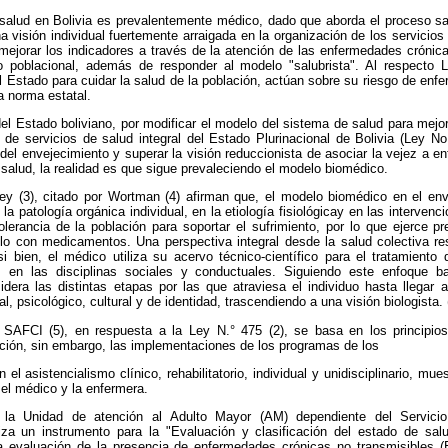
salud en Bolivia es prevalentemente médico, dado que aborda el proceso 
na visión individual fuertemente arraigada en la organización de los servicios
 mejorar los indicadores a través de la atención de las enfermedades cróni
 poblacional, además de responder al modelo "salubrista". Al respecto Li
Estado para cuidar la salud de la población, actúan sobre su riesgo de enf
la norma estatal.
el Estado boliviano, por modificar el modelo del sistema de salud para mejor
de servicios de salud integral del Estado Plurinacional de Bolivia (Ley No
del envejecimiento y superar la visión reduccionista de asociar la vejez a 
a salud, la realidad es que sigue prevaleciendo el modelo biomédico.
ey (3), citado por Wortman (4) afirman que, el modelo biomédico en el env
a patología orgánica individual, en la etiología fisiológicay en las interve
olerancia de la población para soportar el sufrimiento, por lo que ejerce p
lo con medicamentos. Una perspectiva integral desde la salud colectiva res
i bien, el médico utiliza su acervo técnico-científico para el tratamiento 
s en las disciplinas sociales y conductuales. Siguiendo este enfoque 
sidera las distintas etapas por las que atraviesa el individuo hasta llegar 
, psicológico, cultural y de identidad, trascendiendo a una visión biologista. 
 SAFCI (5), en respuesta a la Ley N.° 475 (2), se basa en los principios 
ipación, sin embargo, las implementaciones de los programas de los
l asistencialismo clínico, rehabilitatorio, individual y unidisciplinario, mue
el médico y la enfermera.
, la Unidad de atención al Adulto Mayor (AM) dependiente del Servici
iliza un instrumento para la "Evaluación y clasificación del estado de sal
 la evaluación de la presencia de enfermedades crónicas no transmisible