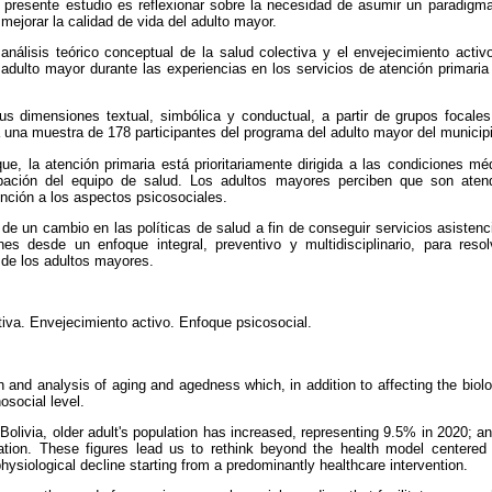
el presente estudio es reflexionar sobre la necesidad de asumir un paradigma 
 mejorar la calidad de vida del adulto mayor.
análisis teórico conceptual de la salud colectiva y el envejecimiento acti
 adulto mayor durante las experiencias en los servicios de atención primaria
sus dimensiones textual, simbólica y conductual, a partir de grupos focale
 una muestra de 178 participantes del programa del adulto mayor del municip
e, la atención primaria está prioritariamente dirigida a las condiciones mé
pación del equipo de salud. Los adultos mayores perciben que son ate
nción a los aspectos psicosociales.
de un cambio en las políticas de salud a fin de conseguir servicios asisten
s desde un enfoque integral, preventivo y multidisciplinario, para reso
 de los adultos mayores.
iva. Envejecimiento activo. Enfoque psicosocial.
 and analysis of aging and agedness which, in addition to affecting the biolog
osocial level.
Bolivia, older adult's population has increased, representing 9.5% in 2020; a
tion. These figures lead us to rethink beyond the health model centered 
 physiological decline starting from a predominantly healthcare intervention.