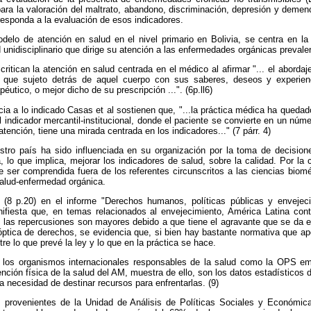
ara la valoración del maltrato, abandono, discriminación, depresión y demen
responda a la evaluación de esos indicadores.
elo de atención en salud en el nivel primario en Bolivia, se centra en la
 unidisciplinario que dirige su atención a las enfermedades orgánicas prevale
 critican la atención en salud centrada en el médico al afirmar "... el abordaj
 que sujeto detrás de aquel cuerpo con sus saberes, deseos y experienc
éutico, o mejor dicho de su prescripción ...". (6p.ll6)
ia a lo indicado Casas et al sostienen que, "...la práctica médica ha queda
el indicador mercantil-institucional, donde el paciente se convierte en un núm
atención, tiene una mirada centrada en los indicadores..." (7 párr. 4)
estro país ha sido influenciada en su organización por la toma de decisione
a, lo que implica, mejorar los indicadores de salud, sobre la calidad. Por la
e ser comprendida fuera de los referentes circunscritos a las ciencias bio
salud-enfermedad orgánica.
 (8 p.20) en el informe "Derechos humanos, políticas públicas y envejeci
esta que, en temas relacionados al envejecimiento, América Latina cont
 las repercusiones son mayores debido a que tiene el agravante que se da 
ptica de derechos, se evidencia que, si bien hay bastante normativa que a
e lo que prevé la ley y lo que en la práctica se hace.
, los organismos internacionales responsables de la salud como la OPS em
ención física de la salud del AM, muestra de ello, son los datos estadísticos
 necesidad de destinar recursos para enfrentarlas. (9)
s provenientes de la Unidad de Análisis de Políticas Sociales y Económi