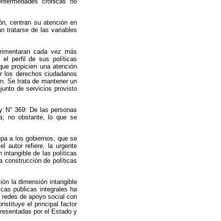
nfermedades crónicas no
ón, centran su atención en
n tratarse de las variables
perimentaran cada vez más
el perfil de sus políticas
que propicien una atención
zar los derechos ciudadanos
ón. Se trata de mantener un
unto de servicios provisto
ey N° 369: De las personas
na; no obstante, lo que se
upa a los gobiernos, que se
 autor refiere, la urgente
intangible de las políticas
a construcción de políticas
ón la dimensión intangible
icas públicas integrales ha
as redes de apoyo social con
stituye el principal factor
epresentadas por el Estado y