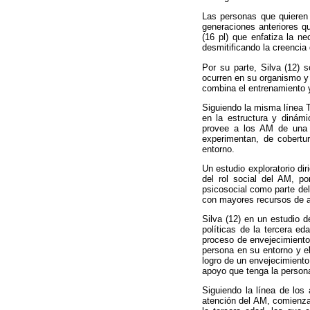
Las personas que quieren 
generaciones anteriores q
(16 pl) que enfatiza la 
desmitificando la creenci
Por su parte, Silva (12) 
ocurren en su organismo y 
combina el entrenamiento y
Siguiendo la misma línea T
en la estructura y dinámi
provee a los AM de una i
experimentan, de cobertu
entorno.
Un estudio exploratorio dir
del rol social del AM, po
psicosocial como parte del
con mayores recursos de a
Silva (12) en un estudio 
políticas de la tercera ed
proceso de envejecimiento 
persona en su entorno y el
logro de un envejecimiento
apoyo que tenga la persona,
Siguiendo la línea de los
atención del
AM, comienza 