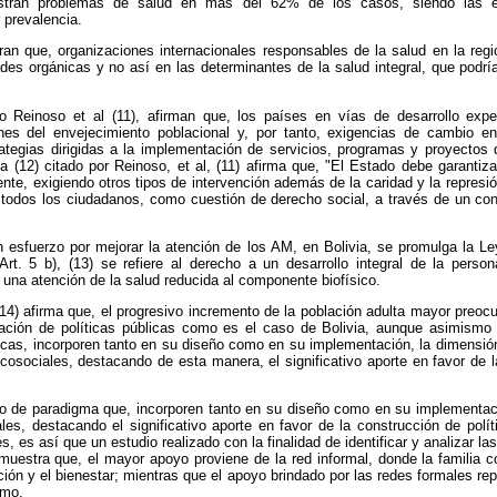
istran problemas de salud en más del 62% de los casos, siendo las e
 prevalencia.
an que, organizaciones internacionales responsables de la salud en la regi
es orgánicas y no así en las determinantes de la salud integral, que podría
o Reinoso et al (11), afirman que, los países en vías de desarrollo ex
nes del envejecimiento poblacional y, por tanto, exigencias de cambio en 
ategias dirigidas a la implementación de servicios, programas y proyectos 
lva (12) citado por Reinoso, et al, (11) afirma que, "El Estado debe garanti
nte, exigiendo otros tipos de intervención además de la caridad y la represi
 todos los ciudadanos, como cuestión de derecho social, a través de un conj
 esfuerzo por mejorar la atención de los AM, en Bolivia, se promulga la L
t. 5 b), (13) se refiere al derecho a un desarrollo integral de la perso
s una atención de la salud reducida al componente biofísico.
(14) afirma que, el progresivo incremento de la población adulta mayor preoc
ión de políticas públicas como es el caso de Bolivia, aunque asimismo el
icas, incorporen tanto en su diseño como en su implementación, la dimensión 
osociales, destacando de esta manera, el significativo aporte en favor de l
 de paradigma que, incorporen tanto en su diseño como en su implementaci
ales, destacando el significativo aporte en favor de la construcción de polít
s, es así que un estudio realizado con la finalidad de identificar y analizar l
uestra que, el mayor apoyo proviene de la red informal, donde la familia con
cción y el bienestar; mientras que el apoyo brindado por las redes formales r
imo.