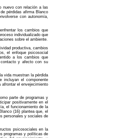
o nuevo con relación a las
 de pérdidas afirma Blanco
envolverse con autonomía,
 enfrentar los cambios que
proceso individualizado que
aciones sobre el ambiente.
tividad productiva, cambios
os, el enfoque psicosocial
sentido a los cambios que
 contacto y afecto con su
 la vida muestran la pérdida
que incluyan el componente
 afrontar el envejecimiento
 como parte de programas y
ticipar positivamente en el
ía, el funcionamiento de la
Blanco (16) plantea que, el
os personales y sociales de
ructos psicosociales en la
s programas y políticas de