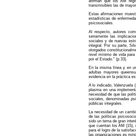
afirman que los AM reg
transmisibles las de mayor
Estas afirmaciones muestr
estadísticas de enfermedad
psicosociales.
Al respecto, autores com
seriamente las implicacio
sociales y de nuevas estr
integral. Por su parte, Si
otorgados constitucionalme
nivel mínimo de vida para
por el Estado." (p.33).
En la misma línea y en un
adultas mayores queensuAr
evidencia en la práctica e
A lo indicado, Valenzuela 
plasma en una implementac
necesidad de que las polít
sociales,
denominadas psic
públicas integrales.
La necesidad de un cambio
de las políticas psicosoci
sido un tema de gran interé
que cuentan los AM (15), m
para el logro de la satisfa
las organizaciones es mín