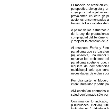
El modelo de atención en 
perspectiva biologista y u
cuyo principal objetivo es
prevalentes en este grupo
acciones encomendadas al 
través de los cristales de 
A pesar de los esfuerzos d
de la Ley de prestaciones 
complejidad del fenómeno 
y mejorar la atención de l
Al respecto, Estés y Binn
paradigma que se basa en l
(4), observa, una menor t
resuelve los problemas só
paradigma sostiene que, s
requiere de competencia
multidisciplinario que con
necesidades de orden social
Por otra parte, el Modelo
interculturalidad y partic
AM continúan centrados en e
salud conformado sólo por 
Confirmando lo indicado
(Chuquisaca, Bolivia), ut
indicador está dirigido a