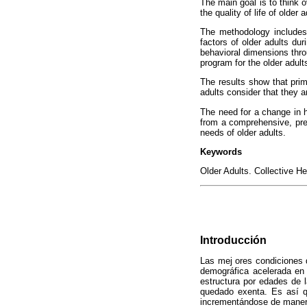
The main goal is to think 
the quality of life of older a
The methodology includes 
factors of older adults du
behavioral dimensions thro
program for the older adult
The results show that prim
adults consider that they 
The need for a change in h
from a comprehensive, prev
needs of older adults.
Keywords
Older Adults. Collective H
Introducción
Las mej ores condiciones d
demográfica acelerada en 
estructura por edades de 
quedado exenta. Es así q
incrementándose de manera 