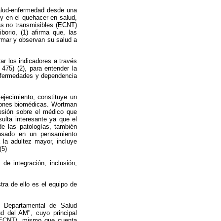
salud-enfermedad desde una
 y en el quehacer en salud,
cas no transmisibles (ECNT)
borio, (1) afirma que, las
ermar y observan
su salud a
ar los indicadores a través
 475) (2), para entender la
enfermedades y dependencia
ejecimiento, constituye un
nciones biomédicas. Wortman
resión sobre el médico que
ulta interesante ya que el
de las patologías, también
basado en un pensamiento
a la adultez mayor, incluye
(5)
de integración, inclusión,
stra de ello es el equipo de
o Departamental de Salud
ud del AM", cuyo principal
s (ECNT), mismo que cuenta