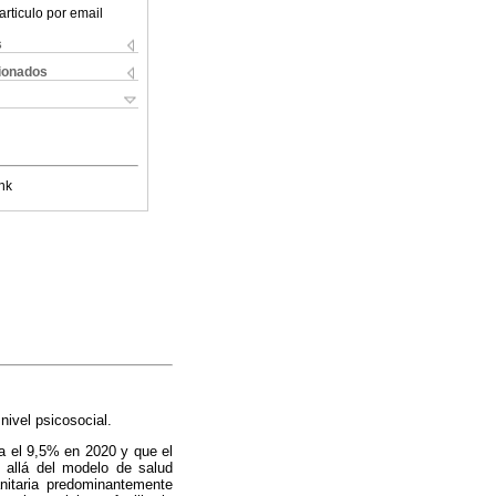
articulo por email
s
cionados
nk
nivel psicosocial.
a el 9,5% en 2020 y que el
 allá del modelo de salud
sanitaria predominantemente