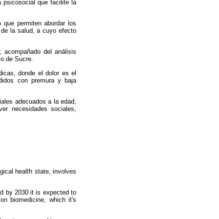
psicosocial que facilite la
vo que permiten abordar los
 de la salud, a cuyo efecto
s; acompañado del análisis
io de Sucre.
dicas, donde el dolor es el
ndidos con premura y baja
ciales adecuados a la edad,
lver necesidades sociales,
ical health state, involves
nd by 2030 it is expected to
on biomedicine, which it's