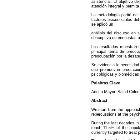
asistencial. El objetivo d
atención integral y permita
La metodología partió del 
factores psicosociales del
se aplicó un
análisis del discurso en 
descriptivo de encuestas a
Los resultados muestran qu
principal tema de preocu
preocupación por la desate
Se evidencia la necesidad 
que promuevan prestacione
psicológicas y biomédicas
Palabras Clave
Adulto Mayor. Salud Colect
Abstract
We start from the approach
repercussions at the psych
During the last decades in 
reach 11.5% of the popula
currently targeted to treat