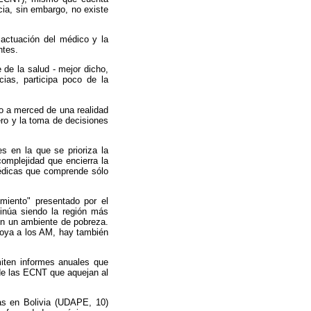
cia, sin embargo, no existe
 actuación del médico y la
ntes.
e de la salud - mejor dicho,
ias, participa poco de la
do a merced de una realidad
ero y la toma de decisiones
s en la que se prioriza la
 complejidad que encierra la
médicas que comprende sólo
miento" presentado por el
inúa siendo la región más
en un ambiente de pobreza.
poya a los AM, hay también
iten informes anuales que
 de las ECNT que aquejan al
cas en Bolivia (UDAPE, 10)