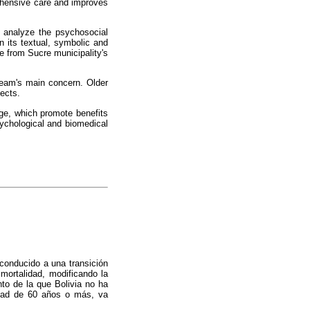
rehensive care and improves
o analyze the psychosocial
n its textual, symbolic and
e from Sucre municipality's
 team's main concern. Older
ects.
age, which promote benefits
sychological and biomedical
 conducido a una transición
mortalidad, modificando la
to de la que Bolivia no ha
edad de 60 años o más, va