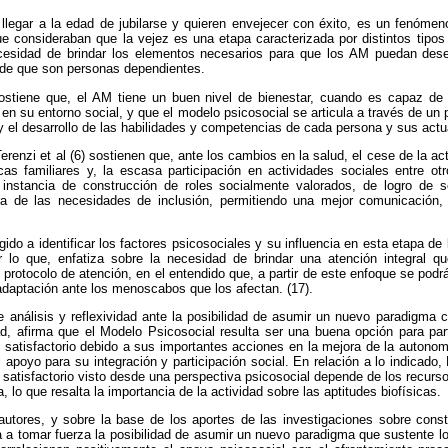
llegar a la edad de jubilarse y quieren envejecer con éxito, es un fenómen
ue consideraban que la vejez es una etapa caracterizada por distintos tipos
necesidad de brindar los elementos necesarios para que los AM puedan des
a de que son personas dependientes.
sostiene que, el AM tiene un buen nivel de bienestar, cuando es capaz de
en su entorno social, y que el modelo psicosocial se articula a través de un 
 el desarrollo de las habilidades y competencias de cada persona y sus actu
erenzi et al (6) sostienen que, ante los cambios en la salud, el cese de la ac
cas familiares y, la escasa participación en actividades sociales entre otr
nstancia de construcción de roles socialmente valorados, de logro de 
ra de las necesidades de inclusión, permitiendo una mejor comunicación,
igido a identificar los factores psicosociales y su influencia en esta etapa de
r lo que, enfatiza sobre la necesidad de brindar una atención integral 
 protocolo de atención, en el entendido que, a partir de este enfoque se podrá
daptación ante los menoscabos que los afectan. (17).
de análisis y reflexividad ante la posibilidad de asumir un nuevo paradigma
ad, afirma que el Modelo Psicosocial resulta ser una buena opción para par
satisfactorio debido a sus importantes acciones en la mejora de la autonom
 apoyo para su integración y participación social. En relación a lo indicado, 
 satisfactorio visto desde una perspectiva psicosocial depende de los recurs
 lo que resalta la importancia de la actividad sobre las aptitudes biofísicas.
 autores, y sobre la base de los aportes de las investigaciones sobre const
a tomar fuerza la posibilidad de asumir un nuevo paradigma que sustente lo