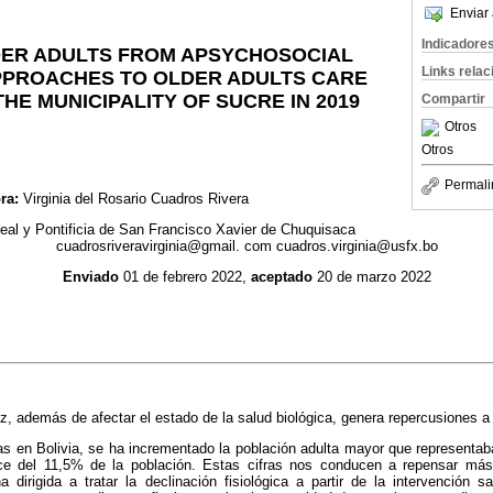
Enviar 
Indicadore
DER ADULTS FROM APSYCHOSOCIAL
Links rela
PPROACHES TO OLDER ADULTS CARE
HE MUNICIPALITY OF SUCRE IN 2019
Compartir
Otros
Otros
Permali
ra:
Virginia del Rosario Cuadros Rivera
eal y Pontificia de San Francisco Xavier de Chuquisaca
cuadrosriveravirginia@gmail. com cuadros.virginia@usfx.bo
Enviado
01 de febrero 2022,
aceptado
20 de marzo 2022
ez, además de afectar el estado de la salud biológica, genera repercusiones a 
as en Bolivia, se ha incrementado la población adulta mayor que representab
e del 11,5% de la población. Estas cifras nos conducen a repensar más
 dirigida a tratar la declinación fisiológica a partir de la intervención 