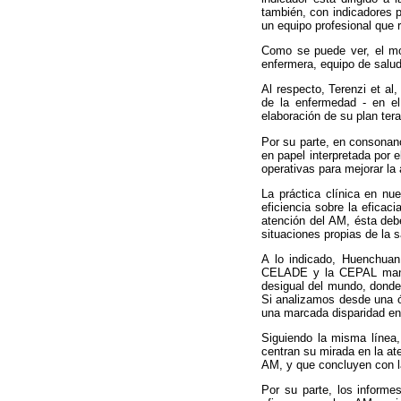
también, con indicadores p
un equipo profesional que 
Como se puede ver, el mod
enfermera, equipo de salud
Al respecto, Terenzi et al,
de la enfermedad - en el
elaboración de su plan terap
Por su parte, en consonanc
en papel interpretada por 
operativas
para mejorar la 
La práctica clínica en nu
eficiencia sobre la eficaci
atención del AM, ésta deb
situaciones propias de la 
A lo indicado, Huenchuan
CELADE y la CEPAL manifi
desigual del mundo, donde
Si analizamos desde una ó
una marcada disparidad entr
Siguiendo la misma línea
centran su mirada en la at
AM, y que concluyen con la
Por su parte, los informe