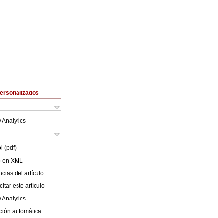
Personalizados
 Analytics
l (pdf)
lo en XML
cias del artículo
itar este artículo
 Analytics
ción automática