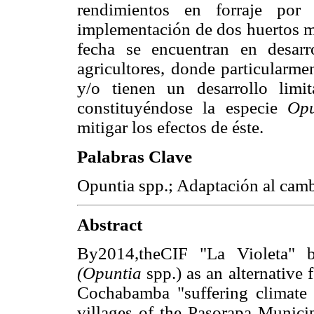
rendimientos en forraje por 
implementación de dos huertos ma
fecha se encuentran en desarro
agricultores, donde particularme
y/o tienen un desarrollo limi
constituyéndose la especie
Op
mitigar los efectos de éste.
Palabras Clave
Opuntia spp.; Adaptación al camb
Abstract
By2014,theCIF "La Violeta" b
(Opuntia
spp.) as an alternative 
Cochabamba "suffering climate c
villages of the Pasorapa Municip