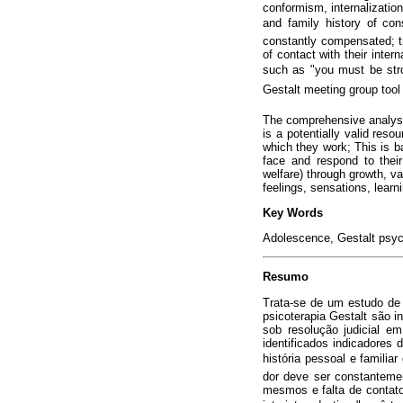
conformism, internalizatio
and family history of con
constantly compensated; t
of contact with their inter
such as "you must be stron
Gestalt meeting group too
The comprehensive analysis
is a potentially valid res
which they work; This is b
face and respond to their
welfare) through growth, va
feelings, sensations, learni
Key Words
Adolescence, Gestalt psych
Resumo
Trata-se de um estudo de 
psicoterapia Gestalt são 
sob resolução judicial e
identificados indicadores
história pessoal e familia
dor deve ser constanteme
mesmos e falta de contat