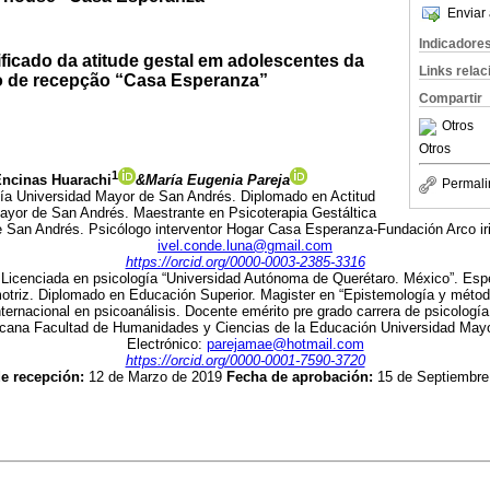
Enviar 
Indicadore
ficado da atitude gestal em adolescentes da
Links rela
o de recepção “Casa Esperanza”
Compartir
Otros
Otros
1
Encinas Huarachi
&María Eugenia Pareja
Permali
gía Universidad Mayor de San Andrés. Diplomado en Actitud
ayor de San Andrés. Maestrante en Psicoterapia Gestáltica
 San Andrés. Psicólogo interventor Hogar Casa Esperanza-Fundación Arco iris
ivel.conde.luna@gmail.com
https://orcid.org/0000-0003-2385-3316
 Licenciada en psicología “Universidad Autónoma de Querétaro. México”. Espec
omotriz. Diplomado en Educación Superior. Magister en “Epistemología y métod
rnacional en psicoanálisis. Docente emérito pre grado carrera de psicologí
cana Facultad de Humanidades y Ciencias de la Educación Universidad Mayo
Electrónico:
parejamae@hotmail.com
https://orcid.org/0000-0001-7590-3720
e recepción:
12 de Marzo de 2019
Fecha de aprobación:
15 de Septiembre