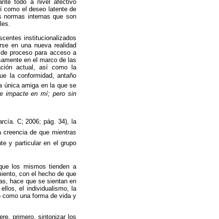
nte todo a nivel afectivo
sí como el deseo latente de
as normas internas que son
les.
centes institucionalizados
arse en una nueva realidad
ón de proceso para acceso a
isamente en el marco de las
ción actual, así como la
e la conformidad, antaño
a única amiga en la que se
e impacte en mí; pero sin
cía. C; 2006; pág. 34), la
a creencia de que 
mientras
te y particular en el grupo
 que los mismos tienden a
imiento, con el hecho de que
tas, hace que se sientan en
llos, el individualismo, la
mo como una forma de vida y
re, primero, sintonizar los