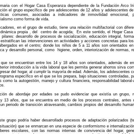
imaria con el Hogar Casa Esperanza dependiente de la Fundación Arco Ir
ención el grupo específico de pre adolescentes de 12 años y adolescentes de
rísticas comunes, asociadas a indicadores de inmovilidad emocional, 
ncialismo como forma de vida.
cadores, en el grupo de estudio, tiene una relación multifactorial con difere
a dinámica propia , del centro de acogida; En este sentido, el Hogar Cas
 pilares: desarrollo de procesos de socialización, educación integral, forma
stratifican las intervenciones en actividades y acciones concretas para lo
lbergados en el centro; donde los niños de 5 a 11 años son orientados e
ca y desarrollo personal, como higiene, orden, interiorización de normas, re
 que se encuentran entre los 14 y 18 años son orientados, además de en 
erior introducción a la vida laboral que les permita generar ahorros sirva como 
gresar del hogar, al cumplir la mayoría de edad. Además, los adolescentes 
rograma específico en el que se los prepara, bajo situaciones controladas, p
 como la autogestión, manejo y cultura financiera, responsabilidad laboral
os.
ación de abordaje por edades se pudo evidenciar que existía un grupo, 
2 y 13 años, que se encuentra en medio de los procesos centrales, antes
n periodo de transición atravesando, cambios propios del desarrollo human
te grupo podría haber desarrollado procesos de adaptación polarizados (t
situación) que se enmarcan en una especie de conformismo e internalización
eres escolares, con las normas internas de convivencia del hogar, gen