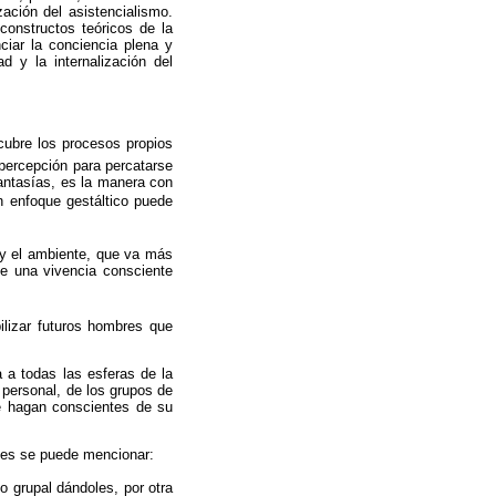
zación del asistencialismo.
constructos teóricos de la
nciar la conciencia plena y
d y la internalización del
cubre los procesos propios
 percepción para percatarse
antasías, es la manera con
un enfoque gestáltico puede
 y el ambiente, que va más
ne una vivencia consciente
ilizar futuros hombres que
 a todas las esferas de la
 personal, de los grupos de
e hagan conscientes de su
ales se puede mencionar:
o grupal dándoles, por otra