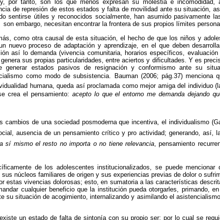
y, por tanto, son los que menos expresan su molestia e incomodidad, a
ncia de represión de estos estados y falta de movilidad ante su situación, a
ndo sentirse útiles y reconocidos socialmente, han asumido pasivamente l
n; son embargo, necesitan encontrar la frontera de sus propios límites persona
s, como otra causal de esta situación, el hecho de que los niños y adoles
un nuevo proceso de adaptación y aprendizaje, en el que deben desarroll
ución así lo demanda (vivencia comunitaria, horarios específicos, evaluaci
 genera sus propias particularidades, entre aciertos y dificultades. Y es prec
de generar estados pasivos de resignación y conformismo ante su situa
tencialismo como modo de subsistencia. Bauman (2006; pág.37) menciona qu
dividualidad humana, queda así proclamada como mejor amiga del individuo (l
 se crea el pensamiento: 
acepto lo que el entorno me demanda dejando qu
s cambios de una sociedad posmoderna que incentiva, el individualismo (Gar
ocial, ausencia de un pensamiento crítico y pro actividad; generando, así, l
a sí mismo el resto no importa o no tiene relevancia
, pensamiento recurren
íficamente de los adolescentes institucionalizados, se puede mencionar
n sus núcleos familiares de origen y sus experiencias previas de dolor o sufr
estas vivencias dolorosas; esto, en sumatoria a las características descri
mandar cualquier beneficio que la institución pueda otorgarles, primando, en e
te su situación de acogimiento, internalizando y asimilando el asistencialis
existe un estado de falta de sintonía con su propio ser; por lo cual se requie