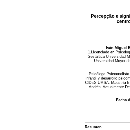
Percepção e signi
centr
Iván Miguel 
1.
Licenciado en Psicolo
Gestáltica Universidad M
Universidad Mayor de
Psicóloga Psicoanalista
infantil y desarrollo psic
CIDES-UMSA. Maestría Inte
Andrés. Actualmente De
Fecha d
Resumen