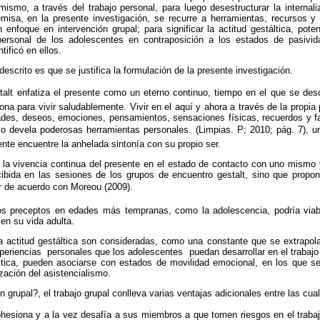
mismo, a través del trabajo personal, para luego desestructurar la internali
misa, en la presente investigación, se recurre a herramientas, recursos y 
n enfoque en intervención grupal; para significar la actitud gestáltica, pote
ersonal de los adolescentes en contraposición a los estados de pasivida
tificó en ellos.
descrito es que se justifica la formulación de la presente investigación.
stalt enfatiza el presente como un eterno continuo, tiempo en el que se des
ona para vivir saludablemente. Vivir en el aquí y ahora a través de la propia
ades, deseos, emociones, pensamientos, sensaciones físicas, recuerdos y f
co devela poderosas herramientas personales. (Limpias. P; 2010; pág. 7), 
ente encuentre la anhelada sintonía con su propio ser.
e la vivencia continua del presente en el estado de contacto con uno mismo
rcibida en las sesiones de los grupos de encuentro gestalt, sino que propo
ir de acuerdo con Moreou (2009).
stos preceptos en edades más tempranas, como la adolescencia, podría viab
en su vida adulta.
la actitud gestáltica son consideradas, como una constante que se extrapola
periencias personales que los adolescentes puedan desarrollar en el trabajo
ltica, pueden asociarse con estados de movilidad emocional, en los que s
ización del asistencialismo.
n grupal?, el trabajo grupal conlleva varias ventajas adicionales entre las cu
ohesiona y a la vez desafía a sus miembros a que tomen riesgos en el trabaj