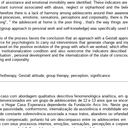
n of assistance and emotional immobility were identified. These indicators are
stant survival associated with abuse, neglect or orphanhood and the beli
herefore there is a lack of harmony among adolescents around their awaren
nal processes, emotions, sensations, perceptions and corporeality, there is the
g", " the adolescent at home is the poor thing , that's the way things are 
l (group approach to personal work and self-knowledge) was specifically used 
 of the process favors the conclusion that an approach with a Gestalt appro
ource for psychologists to carry out interventions that generate change and im
ased on the positive evolution of the group with which we worked, which effect
 institutionalization condition and also overcome the indicators described 
luation , personal development and the internalization of the state of conscio
ng and corporality.
otherapy, Gestalt attitude, group therapy, perception, significance.
caso com abordagem qualitativa descritiva fenomenológica analítica, em q
intervencionados em um grupo de adolescentes de 12 e 13 anos que se encon
m o Hogar Casa Esperanza dependente da Fundación Arco Iris. Neste gr
 de passividade, conformismo, internalização da assistência e imobilidade e
r de constante sobrevivência associada a maus tratos, abandono ou orfand
nte compensado; portanto há um descompasso entre os adolescentes em t
o com seus processos internos, emoções, sensações, percepções e corporei