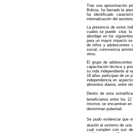
Tras una aproximación pr
Bolivia, ha llamado la at
ha identificado caracte
internalización del asiste
La presencia de estos indi
cuales se puede citar, l
abordaje en los siguientes
para un mayor impacto se e
de niños y adolescentes a
social, convivencia armóni
otros.
El grupo de adolescentes
capacitación técnica y post
su vida independiente al e
18 años participan de un p
independencia en aspectos
alimentos diarios, entre otr
Dentro de esta estratific
beneficiarios entre los 1
mismos se encuentran en u
denominan pubertad.
Se pudo evidenciar que es
alusión al extremo de una 
cual cumplen con sus deb