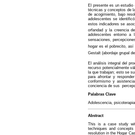
El presente es un estudio 
técnicas y conceptos de l
de acogimiento, bajo reso
adolescentes se identific
estos indicadores se asoci
orfandad y la creencia d
adolescentes entorno a 
sensaciones, percepciones 
hogar es el pobrecito, as
Gestalt (abordaje grupal d
El análisis integral del p
recurso potencialmente vá
la que trabajan; esto se su
para afrontar y responder
conformismo y asistencial
conciencia de sus percepci
Palabras Clave
Adolescencia, psicoterapia 
Abstract
This is a case study wit
techniques and concepts a
resolution in the Hogar Ca