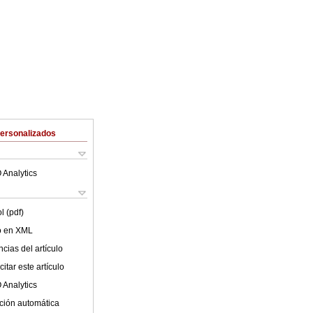
Personalizados
 Analytics
l (pdf)
lo en XML
cias del artículo
itar este artículo
 Analytics
ción automática