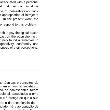
 associated with a personal
ef that their pain must be
ess of themselves and lack
 appropriation of introjects
. In the present work, the
to respond to this problem
ach in psychological praxis
pact on the population with
ively found alternatives to
(passivity, conformity and
usness of their perceptions,
ue técnicas e conceitos da
tram em um lar substituto,
upo de adolescentes foram
mocional, associados a uma
ade e à crença de que a sua
orno da consciência de si
dade, há a apropriação de