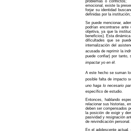
problemas o conflictos; 
emocional, existe la prese
forjar su identidad busca
definidas por la institució
Se puede mencionar, ademá
podrían encontrarse ante 
objetiva, ya que la instit
beneficios). Esta dinámica
dificultades que se pue
internalización del asis
acusada de reprimir la in
puede confiar) por tanto,
impactar yo en él
.
A este hecho se suman lo
posible falta de impacto s
uno haga lo necesario par
específico de estudio.
Entonces, hablando espec
relacionar sus historias, e
deben ser compensados por 
la posición de exigir y de
pasividad y resignación an
de reivindicación personal.
En el adolescente actual, 