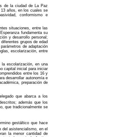
is de la ciudad de La Paz
 13 años, en los cuales se
pasividad, conformismo e
ntes situaciones, entre las
a Esperanza fundamenta su
ción y desarrollo personal;
s diferentes grupos de edad
n parámetros de adaptación
glas, escolarización, entre
la escolarización, en una
capital inicial para iniciar
comprendidos entre los 16 y
ara desarrollar autonomía e
-académica, preparación de
relegado que abarca a los
 descritos; además que los
o, que tradicionalmente se
ermino gestáltico que hace
 del asistencialismo, en el
eran la menor cantidad de