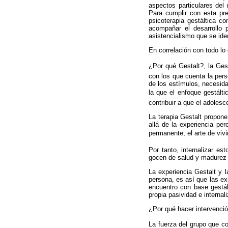
aspectos particulares del 
Para cumplir con esta pre
psicoterapia gestáltica co
acompañar el desarrollo p
asistencialismo que se iden
En correlación con todo lo 
¿Por qué Gestalt?, la Ge
con los que cuenta la pers
de los estímulos, necesid
la que el enfoque gestálti
contribuir a que el adolesc
La terapia Gestalt propon
allá de la experiencia pe
permanente, el arte de viv
Por tanto, internalizar e
gocen de salud y madurez 
La experiencia Gestalt y 
persona, es así que las ex
encuentro con base gestá
propia pasividad e internal
¿Por qué hacer intervenció
La fuerza del grupo que c