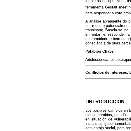
introjetos do tipo "você t
ferramenta Gestalt meeti
para responder a este pro
A análise abrangente do 
um recurso potencialmente
trabalham; Baseia-se na 
enfrentar e responder à
conformidade e bem-estar)
consciência de suas perce
Palabras Chave
Adolescência, psicoterapia 
Conflictos de intereses:
L
I INTRODUCCIÓN
Los posibles cambios en l
dichos cambios; paradójica
en situación de vulnerab
instancias gubernamentale
desventaja social, para po