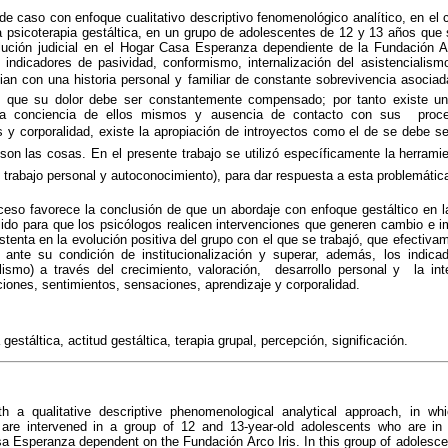
de caso con enfoque cualitativo descriptivo fenomenológico analítico, en el 
a psicoterapia gestáltica, en un grupo de adolescentes de 12 y 13 años que 
lución judicial en el Hogar Casa Esperanza dependiente de la Fundación A
ó indicadores de pasividad, conformismo, internalización del asistencialism
an con una historia personal y familiar de constante sobrevivencia asociad
e que su dolor debe ser constantemente compensado; por tanto existe una
la conciencia de ellos mismos y ausencia de contacto con sus proce
y corporalidad, existe la apropiación de introyectos como el de se debe ser 
í son las cosas. En el presente trabajo se utilizó específicamente la herram
e trabajo personal y autoconocimiento), para dar respuesta a esta problemátic
roceso favorece la conclusión de que un abordaje con enfoque gestáltico en l
lido para que los psicólogos realicen intervenciones que generen cambio e i
stenta en la evolución positiva del grupo con el que se trabajó, que efectiva
 ante su condición de institucionalización y superar, además, los indicad
ismo) a través del crecimiento, valoración, desarrollo personal y la int
ones, sentimientos, sensaciones, aprendizaje y corporalidad.
gestáltica, actitud gestáltica, terapia grupal, percepción, significación.
h a qualitative descriptive phenomenological analytical approach, in wh
re intervened in a group of 12 and 13-year-old adolescents who are in f
sa Esperanza dependent on the Fundación Arco Iris. In this group of adolescent