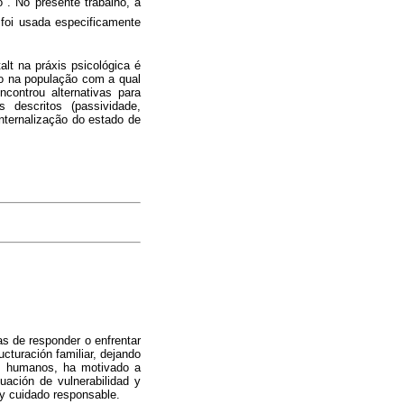
 . No presente trabalho, a
 foi usada especificamente
t na práxis psicológica é
to na população com a qual
controu alternativas para
 descritos (passividade,
nternalização do estado de
s de responder o enfrentar
cturación familiar, dejando
os humanos, ha motivado a
uación de vulnerabilidad y
 y cuidado responsable.