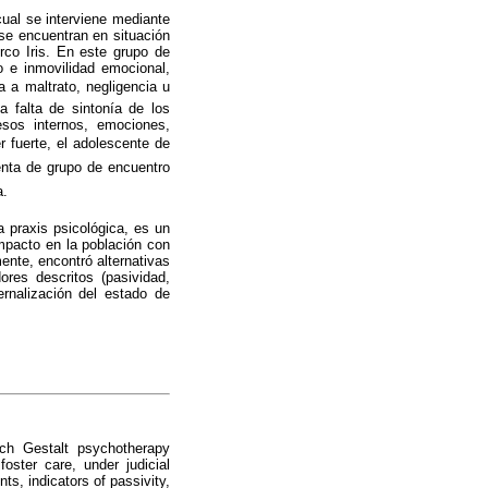
cual se interviene mediante
se encuentran en situación
rco Iris. En este grupo de
o e inmovilidad emocional,
a a maltrato, negligencia u
 falta de sintonía de los
sos internos, emociones,
fuerte, el adolescente de
ienta de grupo de encuentro
a.
a praxis psicológica, es un
mpacto en la población con
mente, encontró alternativas
ores descritos (pasividad,
ernalización del estado de
ich Gestalt psychotherapy
oster care, under judicial
s, indicators of passivity,