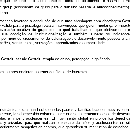
em que ser forte", " o adolescente em casa é o coitadinho , é assim mesmo
ng group (abordagem de grupo para o trabalho pessoal e autoconhecimento)
blema
processo favorece a conclusão de que uma abordagem com abordagem Gestal
 válido para o psicólogo realizar intervenções que gerem mudança e impac
evolução positiva do grupo com o qual trabalhamos, que efetivamente en
 sua condição de institucionalização e também superar os indicadores
 por meio do crescimento, da valorização , o desenvolvimento pessoal e a i
pções, sentimentos, sensações, aprendizados e corporalidade.
Gestalt, atitude Gestalt, terapia de grupo, percepção, significado.
os autores declaran no tener conflictos de intereses.
a dinámica social han hecho que los padres y familias busquen nuevas forma
mente, la sobrepresión existente hace que se incrementen casos de desestru
ilidad a niños y adolescentes. El movimiento global en pro de los derech
s y privadas, para que realicen el rescate de niños y adolescentes en sit
steriormente acogerlos en centros, que garanticen su restitución de derechos