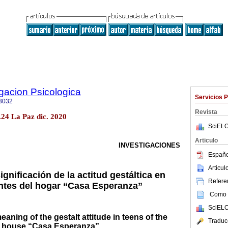
igacion Psicologica
Servicios 
3032
Revista
.24 La Paz dic. 2020
SciELO
Articulo
INVESTIGACIONES
Españo
Articu
gnificación de la actitud gestáltica en
Referen
ntes del hogar “Casa Esperanza”
Como c
SciELO
aning of the gestalt attitude in teens of the
Traduc
house “Casa Esperanza”