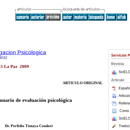
igacion Psicologica
Servicios 
3032
Revista
n.5 La Paz 2009
SciELO
Articulo
ARTICULO ORIGINAL
Españo
Articu
onario de evaluación psicológica
Referen
Como c
SciELO
Dr. Porfidio Tintaya Condori
Traduc