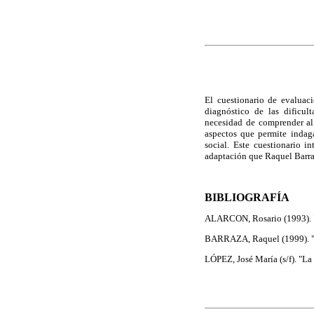
El cuestionario de evaluac
diagnóstico de las dificul
necesidad de comprender al 
aspectos que permite indaga
social. Este cuestionario 
adaptación que Raquel Barraz
BIBLIOGRAFÍA
ALARCON, Rosario (1993). "E
BARRAZA, Raquel (1999). "En
LÓPEZ, José María (s/f). "La