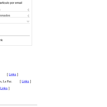
articulo por email
s
cionados
nk
[
Links
]
s, La Paz.
[
Links
]
[
Links
]