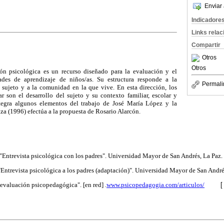
Enviar 
Indicadore
Links rela
Compartir
Otros
Otros
ión psicológica es un recurso diseñado para la evaluación y el
tades de aprendizaje de niños/as. Su estructura responde a la
Permali
sujeto y a la comunidad en la que vive. En esta dirección, los
r son el desarrollo del sujeto y su contexto familiar, escolar y
integra algunos elementos del trabajo de José María López y la
a (1996) efectúa a la propuesta de Rosario Alarcón.
ntrevista psicológica con los padres". Universidad Mayor de San Andrés, La Paz.
trevista psicológica a los padres (adaptación)". Universidad Mayor de San André
 evaluación psicopedagógica". [en red] .
www.psicopedagogia.com/articulos/