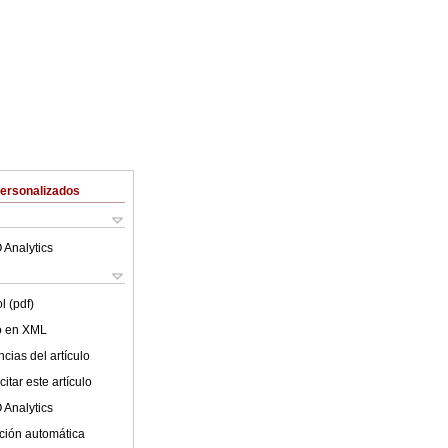
Personalizados
 Analytics
l (pdf)
lo en XML
cias del artículo
itar este artículo
 Analytics
ción automática