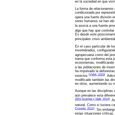
en la sociedad en que vivi
La forma de relacionarnos
condicionada por represent
opera una fuerte división en
seres humanos se han ido c
la asocia a una fuente pr
algo que hay que controlar
Es desde este posicionamie
principales crisis ambienta
En el caso particular de l
invertebrados, configurand
agropecuaria como del pro
trama que conforma esta pr
ecosistemas, modificando s
a las poblaciones de insec
ha impulsado la deforestaci
(
VVAA, 2020
)
insectos
. Adic
modificado también las di
en otros, aumentando su n
Aunque en las disciplinas 
aún prevalece esta diferen
2001
;
Svampa y Viale, 2014
)
. A
natural. Como si tuviera c
Crovetto, 2012
)
. Sin embargo
estas situaciones críticas