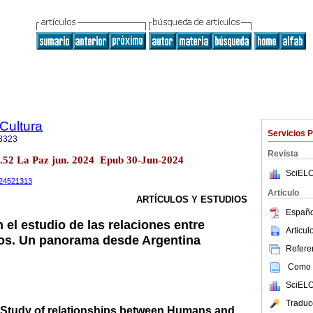
 Cultura
Servicios 
3323
Revista
o.52 La Paz jun. 2024 Epub 30-Jun-2024
SciELO
2024521313
Articulo
ARTÍCULOS Y ESTUDIOS
Españo
 el estudio de las relaciones entre
Articu
os. Un panorama desde Argentina
Referen
Como c
SciELO
Traduc
 Study of relationships between Humans and