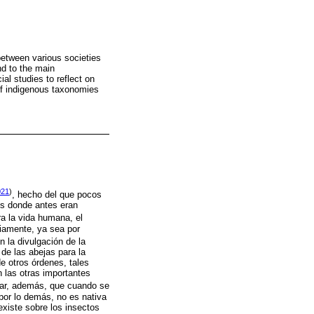
between various societies
nd to the main
al studies to reflect on
 of indigenous taxonomies
021
)
, hecho del que pocos
es donde antes eran
a la vida humana, el
iamente, ya sea por
n la divulgación de la
de las abejas para la
e otros órdenes, tales
 las otras importantes
ar, además, que cuando se
por lo demás, no es nativa
existe sobre los insectos