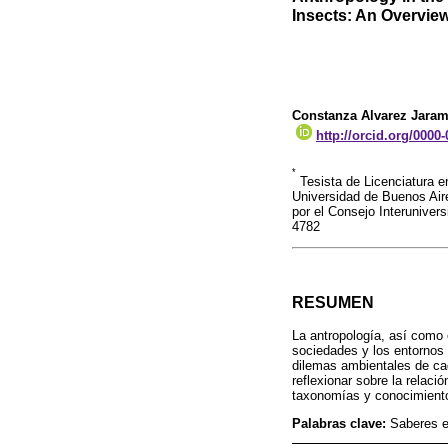
Insects: An Overvie
Constanza Alvarez Jaram
http://orcid.org/0000
*
Tesista de Licenciatura en
Universidad de Buenos Aire
por el Consejo Interuniver
4782
RESUMEN
La antropología, así como 
sociedades y los entornos 
dilemas ambientales de cad
reflexionar sobre la relaci
taxonomías y conocimient
Palabras clave:
Saberes e