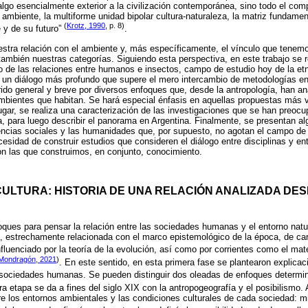
algo esencialmente exterior a la civilización contemporánea, sino todo el com
ambiente, la multiforme unidad bipolar cultura-naturaleza, la matriz fundamen
(
Krotz, 1990
, p. 8)
e y de su futuro”
.
estra relación con el ambiente y, más específicamente, el vínculo que tenemo
también nuestras categorías. Siguiendo esta perspectiva, en este trabajo se re
io de las relaciones entre humanos e insectos, campo de estudio hoy de la e
r un diálogo más profundo que supere el mero intercambio de metodologías e
rrido general y breve por diversos enfoques que, desde la antropología, han ana
mbientes que habitan. Se hará especial énfasis en aquellas propuestas más 
ugar, se realiza una caracterización de las investigaciones que se han preocu
, para luego describir el panorama en Argentina. Finalmente, se presentan al
encias sociales y las humanidades que, por supuesto, no agotan el campo de 
cesidad de construir estudios que consideren el diálogo entre disciplinas y en
n las que construimos, en conjunto, conocimiento.
CULTURA: HISTORIA DE UNA RELACIÓN ANALIZADA DES
foques para pensar la relación entre las sociedades humanas y el entorno natur
, estrechamente relacionada con el marco epistemológico de la época, de cará
nfluenciado por la teoría de la evolución, así como por corrientes como el mat
Mondragón, 2021
)
. En este sentido, en esta primera fase se plantearon explicac
as sociedades humanas. Se pueden distinguir dos oleadas de enfoques determi
ra etapa se da a fines del siglo XIX con la antropogeografía y el posibilismo
re los entornos ambientales y las condiciones culturales de cada sociedad: m