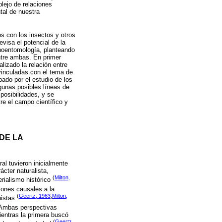
plejo de relaciones
tal de nuestra
s con los insectos y otros
visa el potencial de la
tnoentomología, planteando
ntre ambas. En primer
lizado la relación entre
vinculadas con el tema de
pado por el estudio de los
gunas posibles líneas de
posibilidades, y se
tre el campo científico y
DE LA
al tuvieron inicialmente
cter naturalista,
(
Milton,
erialismo histórico
iones causales a la
(
Geertz, 1963
;
Milton,
nistas
. Ambas perspectivas
ientras la primera buscó
(
Geertz,