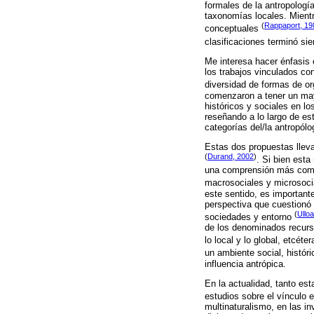
formales de la antropologí
taxonomías locales. Mientr
(
Rappaport, 19
conceptuales
clasificaciones terminó si
Me interesa hacer énfasis
los trabajos vinculados co
diversidad de formas de o
comenzaron a tener un mayo
históricos y sociales en l
reseñando a lo largo de est
categorías del/la antropólo
Estas dos propuestas lleva
(
Durand, 2002
)
. Si bien est
una comprensión más compl
macrosociales y microsoci
este sentido, es important
perspectiva que cuestionó l
(
Ullo
sociedades y entorno
de los denominados recurso
lo local y lo global, etcét
un ambiente social, históri
influencia antrópica.
En la actualidad, tanto e
estudios sobre el vínculo
multinaturalismo, en las 