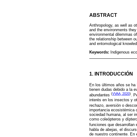
ABSTRACT
Anthropology, as well as o
and the environments they 
environmental dilemmas of e
the relationship between o
and entomological knowled
Keywords:
Indigenous eco
1. INTRODUCCIÓN
En los últimos años se ha 
tienen dudas debido a la e
(
VVAA, 2020
)
abundantes
. P
interés en los insectos y
rechazo, aversión o desc
importancia ecosistémica d
sociedad humana, al ser im
como coleópteros y díptero
funciones que desarrollan
habla de abejas, el discurs
de nuestro continente. En 