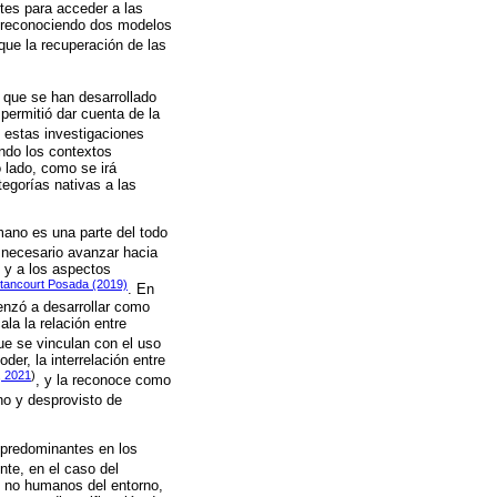
tes para acceder a las
s, reconociendo dos modelos
 que la recuperación de las
 que se han desarrollado
permitió dar cuenta de la
, estas investigaciones
ando los contextos
 lado, como se irá
tegorías nativas a las
mano es una parte del todo
 necesario avanzar hacia
 y a los aspectos
tancourt Posada (2019)
. En
enzó a desarrollar como
la la relación entre
ue se vinculan con el uso
er, la interrelación entre
 2021
)
, y la reconoce como
ino y desprovisto de
 predominantes en los
ente, en el caso del
s no humanos del entorno,