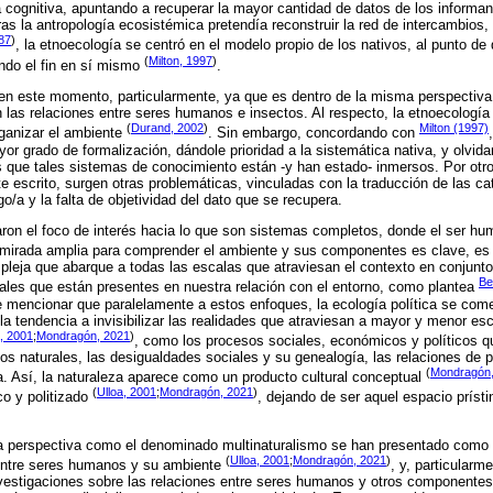
a cognitiva, apuntando a recuperar la mayor cantidad de datos de los informan
as la antropología ecosistémica pretendía reconstruir la red de intercambio
87
)
, la etnoecología se centró en el modelo propio de los nativos, al punto de
(
Milton, 1997
)
endo el fin en sí mismo
.
 en este momento, particularmente, ya que es dentro de la misma perspectiva
n las relaciones entre seres humanos e insectos. Al respecto, la etnoecología 
(
Durand, 2002
)
Milton (1997)
rganizar el ambiente
. Sin embargo, concordando con
r grado de formalización, dándole prioridad a la sistemática nativa, y olvid
os que tales sistemas de conocimiento están -y han estado- inmersos. Por otro
e escrito, surgen otras problemáticas, vinculadas con la traducción de las ca
go/a y la falta de objetividad del dato que se recupera.
ron el foco de interés hacia lo que son sistemas completos, donde el ser hu
a mirada amplia para comprender el ambiente y sus componentes es clave, es
eja que abarque a todas las escalas que atraviesan el contexto en conjunto
Be
ales que están presentes en nuestra relación con el entorno, como plantea
e mencionar que paralelamente a estos enfoques, la ecología política se com
a tendencia a invisibilizar las realidades que atraviesan a mayor y menor esca
a, 2001
;
Mondragón, 2021
)
, como los procesos sociales, económicos y políticos q
s naturales, las desigualdades sociales y su genealogía, las relaciones de pod
(
Mondragón,
era. Así, la naturaleza aparece como un producto cultural conceptual
(
Ulloa, 2001
;
Mondragón, 2021
)
co y politizado
, dejando de ser aquel espacio príst
sta perspectiva como el denominado multinaturalismo se han presentado como
(
Ulloa, 2001
;
Mondragón, 2021
)
 entre seres humanos y su ambiente
, y, particularm
investigaciones sobre las relaciones entre seres humanos y otros componente