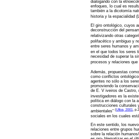
dialogando con la etnoecolo
enfoques, lo cual es result
también a la dicotomía nat
historia y la espacialidad (
El giro ontológico, cuyos a
deconstrucción del pensami
relativizando otras catego
polifacético y ambiguo y n
entre seres humanos y amb
en el que todos los seres 
necesidad de superar la si
procesos y relaciones que 
Además, propuestas como
como conflictos ontológic
agentes no sólo a los ser
promoviendo la conservació
de E. V iveiros de Castro
investigadores es la exis
política en diálogo con la
construcciones culturales y
(
Ulloa, 2001
, p.
ambientales”
sociales en los cuales est
En este sentido, los nuev
relaciones entre grupos hu
sobre la relación humanos/
es pro- blematizar en el ú