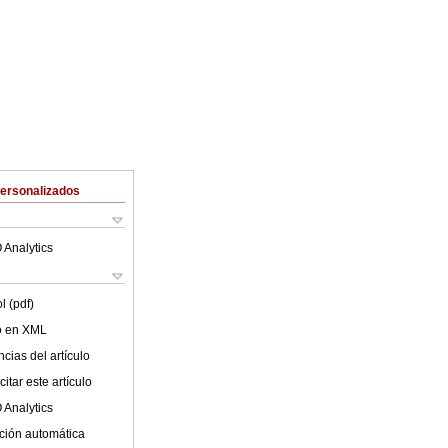
Personalizados
 Analytics
l (pdf)
lo en XML
cias del artículo
itar este artículo
 Analytics
ción automática