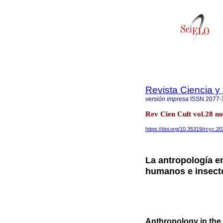
Revista Ciencia y
versión impresa
ISSN
2077-
Rev Cien Cult vol.28 n
https://doi.org/10.35319/rcyc.
La antropología en
humanos e insect
Anthropology in the