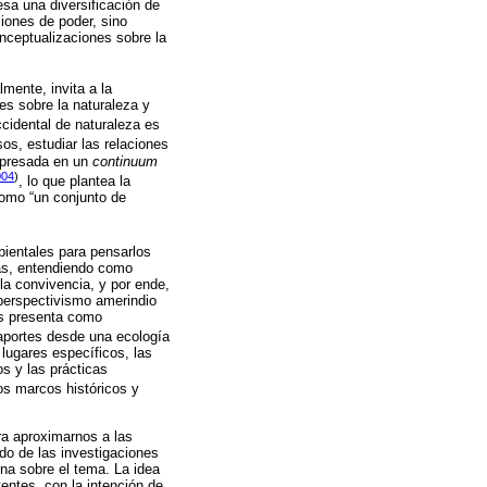
esa una diversificación de
ciones de poder, sino
onceptualizaciones sobre la
mente, invita a la
es sobre la naturaleza y
ccidental de naturaleza es
os, estudiar las relaciones
expresada en un
continuum
004
)
, lo que plantea la
como “un conjunto de
bientales para pensarlos
mas, entendiendo como
a convivencia, y por ende,
 perspectivismo amerindio
os presenta como
aportes desde una ecología
lugares específicos, las
os y las prácticas
os marcos históricos y
ra aproximarnos a las
do de las investigaciones
ina sobre el tema. La idea
entes, con la intención de