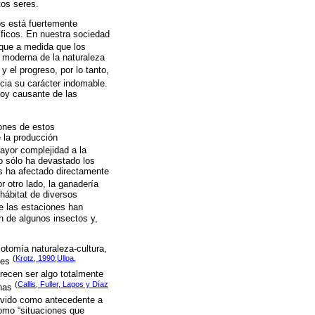
tos seres.
os está fuertemente
íficos. En nuestra sociedad
 que a medida que los
n moderna de la naturaleza
y el progreso, por lo tanto,
cia su carácter indomable.
hoy causante de las
iones de estos
 la producción
ayor complejidad a la
no sólo ha devastado los
s ha afectado directamente
or otro lado, la ganadería
 hábitat de diversos
de las estaciones han
n de algunos insectos y,
otomía naturaleza-cultura,
(
Krotz, 1990
;
Ulloa,
ales
arecen ser algo totalmente
(
Callis, Fuller, Lagos y Díaz
onas
ervido como antecedente a
como “situaciones que