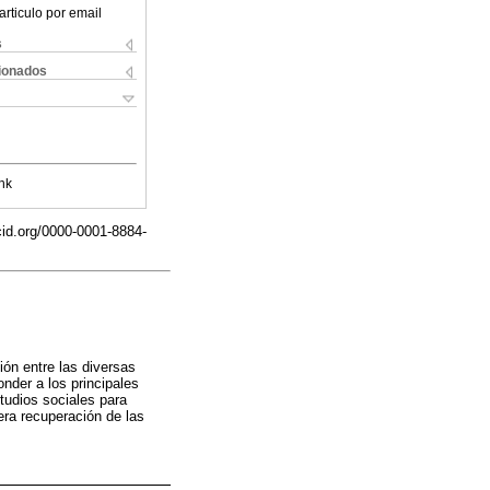
articulo por email
s
cionados
nk
cid.org/0000-0001-8884-
ón entre las diversas
nder a los principales
tudios sociales para
mera recuperación de las