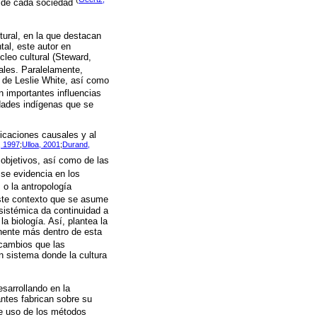
lo de cada sociedad
ural, en la que destacan
al, este autor en
leo cultural (Steward,
ales. Paralelamente,
 de Leslie White, así como
on importantes influencias
edades indígenas que se
licaciones causales y al
, 1997
;
Ulloa, 2001
;
Durand,
 objetivos, así como de las
l se evidencia en los
)
o la antropología
ste contexto que se asume
osistémica da continuidad a
a biología. Así, plantea la
nente más dentro de esta
ercambios que las
 sistema donde la cultura
esarrollando en la
ntes fabrican sobre su
ce uso de los métodos