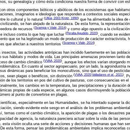
mos, su genealogía y cómo ésta condiciona nuestra forma de convivir con es
 con otros componentes bióticos y abióticos de los ecosistemas que habitam
aciones, imaginarios e ideologías que responden a contextos sociales espec
(
Ulloa, 2001
;
Krotz, 1990
)
tre lo cultural y lo natural
que ha alimentado la idea de
ivilizando, se han alejado de la naturaleza. De esta forma, la representació
(
Svampa y Viale, 2014
)
oveedora de recursos
y como algo opuesto a la civilización 
(
Peralta Agudelo, 2020
)
 e incluso contra lo que hay que luchar
, cuando se eviden
nto que se ha legitimado un modo de producción de carácter extractivista, 
(
Svampa y Viale, 2014
)
les que afectan a nuestros territorios
.
os insectos, las actividades antrópicas han incidido fuertemente en las poblac
o sus hábitats y modos de vida. Las principales amenazas provienen tanto de
(
VVAA, 2020
)
ceso de cambio climático
, aunque los efectos varían otorgando m
oblemática. En cuanto al sector agropecuario, por un lado, la agroindustria 
us dinámicas para beneficiar los monocultivos, sino que el uso de pesticida
(
VVAA, 2020
;
Valladares
et al
., 2021
)
tos, sean plagas o benéficos, sin distinción
. P
ón de los territorios en pos del cultivo de pasturas, con consecuencias en el
ionalmente, los cambios en la temperatura, las precipitaciones y la duración 
námicas propias de cada especie, en algunos casos disminuyendo la població
úmero al punto de convertirse en plagas.
científicas, especialmente en las Humanidades, se ha intentado superar la dic
ciación, siendo evidente este sesgo en el análisis de los problemas ambient
sí, temas como el cambio climático, la aparición de plagas o los desastres p
apacidad de agencia, la naturaleza pareciera actuar sobre la vida de las pers
, esta visión oculta una serie de acciones y decisiones humanas que han s
. De esta forma, pensar las problemáticas ambientales implica reconocerlas 