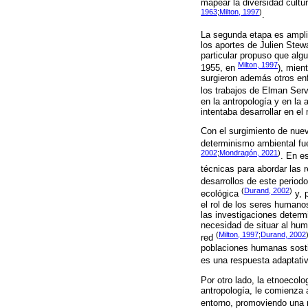
mapear la diversidad cultu
1963
;
Milton, 1997
)
.
La segunda etapa es amplia
los aportes de Julien Stew
particular propuso que alg
Milton, 1997
1955, en
), mien
surgieron además otros enf
los trabajos de Elman Ser
en la antropología y en la
intentaba desarrollar en e
Con el surgimiento de nueva
determinismo ambiental fu
2002
;
Mondragón, 2021
)
. En e
técnicas para abordar las
desarrollos de este perio
(
Durand, 2002
)
ecológica
y, 
el rol de los seres humano
las investigaciones determi
necesidad de situar al hu
(
Milton, 1997
;
Durand, 2002
red
poblaciones humanas sosti
es una respuesta adaptati
Por otro lado, la etnoecol
antropología, le comienza
entorno, promoviendo una r