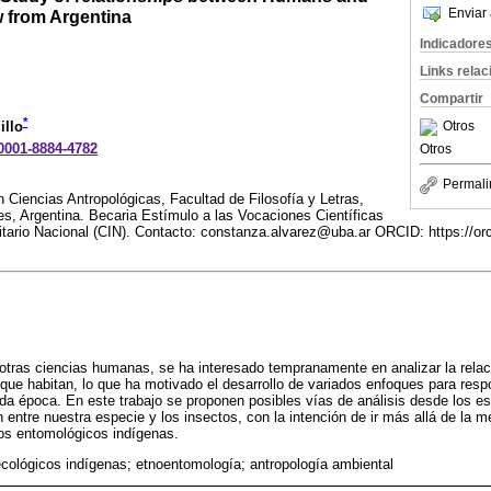
Enviar 
w from Argentina
Indicadore
Links rela
Compartir
*
Otros
illo
-0001-8884-4782
Otros
Permali
 Ciencias Antropológicas, Facultad de Filosofía y Letras,
s, Argentina. Becaria Estímulo a las Vocaciones Científicas
sitario Nacional (CIN). Contacto: constanza.alvarez@uba.ar ORCID: https://or
otras ciencias humanas, se ha interesado tempranamente en analizar la relaci
que habitan, lo que ha motivado el desarrollo de variados enfoques para respo
a época. En este trabajo se proponen posibles vías de análisis desde los es
ón entre nuestra especie y los insectos, con la intención de ir más allá de la 
os entomológicos indígenas.
cológicos indígenas; etnoentomología; antropología ambiental