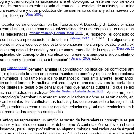
gía y otras disciplinas asociadas a la etnobiología. En este sentido, se expr
ado del cuestionamiento no sólo al tema de las escalas de análisis y las rela
uraleza/cultura y otros productos del pensamiento dualista, y a las nuevas c
Ulloa, 2001
Little, 1999, en
).
ntecedentes se encuentran en los trabajos de P. Descola y B. Latour, principal
ento dualista, cuestionando la universalidad de nuestras propias concepcion
(
Vander Velden y Cebolla Badie, 2011
)
rías relacionadas
. Al respecto, “el concepto o
(
Milton, 1997
, pp. 13-14)
o se halla siempre opuesto al de cultura”
. En algunos cas
iente implica reconocer que esta diferenciación no siempre existe, o está 
(
Descola, 2
tienen capacidad de acción y son personas, más allá de la especie
mplicidad del concepto de naturaleza como esencia para pasar a concebirla 
(
Durand, 2002
, p.180)
se definen y orientan en su interacción”
.
Blaser (2009)
 las
permiten ampliar la connotación política de los conflictos am
os, explicitando la tarea de generar mundos en común y repensar los proble
es humanos, sino también a los no humanos; o, más ampliamente, aceptando l
n de lo diferente. El multinaturalismo, cuya referencia clave es la teoría del
, nos plantea el desafío de pensar que más que muchas culturas, lo que se n
(
Vander Velden y Cebolla Badie, 2011
)
tencia de muchas naturalezas
. Asimismo, los 
 antropología “permiten un acercamiento cuidadoso a cómo se están dando, en 
 ambientales, los conflictos, las luchas y los consensos sobre los significad
210)
, permitiendo contextualizar aquellas relaciones y saberes ecológicos en l
án inmersas las diversas sociedades.
os enfoques representan un amplio espectro de herramientas conceptuales pa
manos y los otros componentes del entorno. A continuación, se revisa el esta
insectos, para luego profundizar en algunos trabajos realizados desde Argent
ltimo apartado estas investigaciones, señalando sus aportes y los vacíos exist