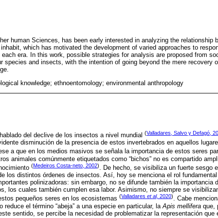
ther human Sciences, has been early interested in analyzing the relationship 
inhabit, which has motivated the development of varied approaches to respo
ach era. In this work, possible strategies for analysis are proposed from soci
ur species and insects, with the intention of going beyond the mere recovery
ge.
logical knowledge; ethnoentomology; environmental anthropology
(
Valladares, Salvo y Defagó, 2
hablado del declive de los insectos a nivel mundial
vidente disminución de la presencia de estos invertebrados en aquellos lugar
ese a que en los medios masivos se señala la importancia de estos seres par
 otros animales comúnmente etiquetados como “bichos” no es compartido ampl
(
Medeiros Costa-neto, 2002
)
onocimiento
. De hecho, se visibiliza un fuerte sesgo e
e los distintos órdenes de insectos. Así, hoy se menciona el rol fundamental 
portantes polinizadoras: sin embargo, no se difunde también la importancia d
s, los cuales también cumplen esa labor. Asimismo, no siempre se visibilizan
(
Valladares
et al,
2020
)
 estos pequeños seres en los ecosistemas
. Cabe mencion
o reduce el término “abeja” a una especie en particular, la
Apis mellifera
que, 
este sentido, se percibe la necesidad de problematizar la representación que 