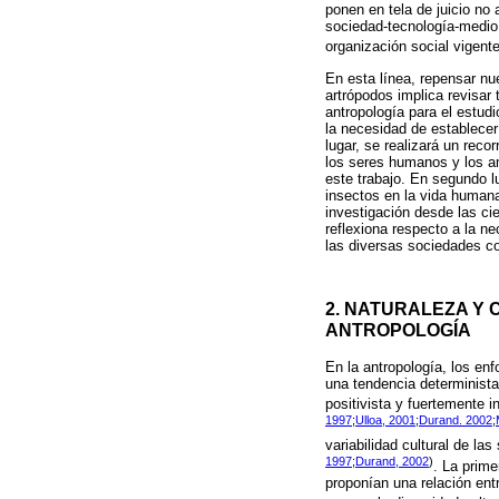
ponen en tela de juicio no 
sociedad-tecnología-medio 
organización social vigent
En esta línea, repensar nu
artrópodos implica revisar 
antropología para el estud
la necesidad de establece
lugar, se realizará un reco
los seres humanos y los a
este trabajo. En segundo l
insectos en la vida humana
investigación desde las ci
reflexiona respecto a la ne
las diversas sociedades co
2. NATURALEZA Y 
ANTROPOLOGÍA
En la antropología, los en
una tendencia determinista
positivista y fuertemente i
1997
;
Ulloa, 2001
;
Durand. 2002
;
variabilidad cultural de l
1997
;
Durand, 2002
)
. La prime
proponían una relación ent