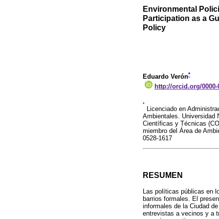
Environmental Polici
Participation as a Gu
Policy
*
Eduardo Verón
http://orcid.org/0000
*
Licenciado en Administra
Ambientales. Universidad 
Científicas y Técnicas (C
miembro del Área de Ambi
0528-1617
RESUMEN
Las políticas públicas en 
barrios formales. El prese
informales de la Ciudad de
entrevistas a vecinos y a 