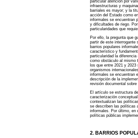
particular atención por var
infraestructuras y maquina
barriales es mayor; y la ti
acción del Estado como en 
informales se encuentran p
y dificultades de riego. Po
particularidades que requie
Por ello, la pregunta que 
partir de este interrogante
barrios populares informal
característico y fundamenta
particularidad la diferenc
como obstáculo al mismo ti
los que entre 2021 y 2023 
organismos internacionales
informales se encuentran 
descripción de la implemen
revisión documental sobre 
El artículo se estructura 
caracterización conceptual
contextualizan las política
se describen las políticas 
informales. Por último, en 
políticas públicas impleme
2. BARRIOS POPU