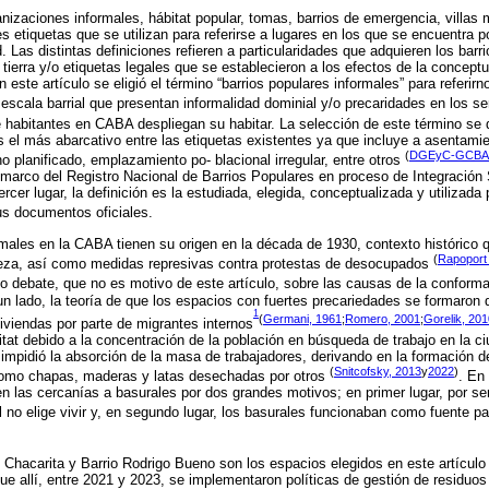
nizaciones informales, hábitat popular, tomas, barrios de emergencia, villas m
s etiquetas que se utilizan para referirse a lugares en los que se encuentra 
 Las distintas definiciones refieren a particularidades que adquieren los barr
 tierra y/o etiquetas legales que se establecieron a los efectos de la concept
este artículo se eligió el término “barrios populares informales” para referir
 escala barrial que presentan informalidad dominial y/o precaridades en los s
habitantes en CABA despliegan su habitar. La selección de este término se 
s el más abarcativo entre las etiquetas existentes ya que incluye a asentamien
(
DGEyC-GCBA,
o planificado, emplazamiento po- blacional irregular, entre otros
el marco del Registro Nacional de Barrios Populares en proceso de Integraci
rcer lugar, la definición es la estudiada, elegida, conceptualizada y utilizada
s documentos oficiales.
rmales en la CABA tienen su origen en la década de 1930, contexto histórico
(
Rapoport
eza, así como medidas represivas contra protestas de desocupados
io debate, que no es motivo de este artículo, sobre las causas de la conforma
un lado, la teoría de que los espacios con fuertes precariedades se formaron 
1
(
Germani, 1961
;
Romero, 2001
;
Gorelik, 201
iviendas por parte de migrantes internos
itat debido a la concentración de la población en búsqueda de trabajo en la c
impidió la absorción de la masa de trabajadores, derivando en la formación 
(
Snitcofsky, 2013
y
2022
)
como chapas, maderas y latas desechadas por otros
. En 
n las cercanías a basurales por dos grandes motivos; en primer lugar, por se
l no elige vivir y, en segundo lugar, los basurales funcionaban como fuente p
e Chacarita y Barrio Rodrigo Bueno son los espacios elegidos en este artículo
que allí, entre 2021 y 2023, se implementaron políticas de gestión de residuos