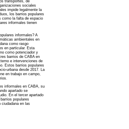
los transportes, de
rganizaciones sociales
males impide legalmente la
duos, los barrios populares
s como la falta de espacio
lares informales tienen
populares informales? A
blemáticas ambientales en
dadana como rasgo
es en particular. Esta
meno como potenciador y
 tres barrios de CABA en
terno e intervenciones de
no. Estos barrios populares
ocio-urbana desde 2017. La
iene en trabajo en campo,
rios.
ares informales en CABA, su
gundo apartado se
udio. En el tercer apartado
 barrios populares
ón ciudadana en las