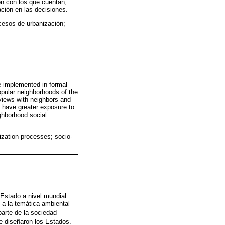
ón con los que cuentan,
ación en las decisiones.
ocesos de urbanización;
se implemented in formal
opular neighborhoods of the
views with neighbors and
 have greater exposure to
ighborhood social
ization processes; socio-
 Estado a nivel mundial
a la temática ambiental
parte de la sociedad
e diseñaron los Estados.