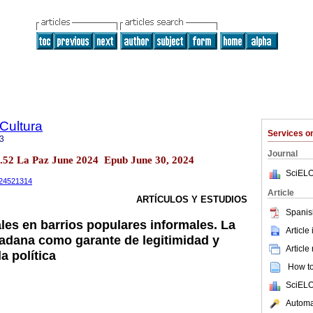
 Cultura
Services 
3
Journal
o.52 La Paz June 2024 Epub June 30, 2024
SciELO
2024521314
Article
ARTÍCULOS Y ESTUDIOS
Spanis
les en barrios populares informales. La
Article
dadana como garante de legitimidad y
Article
a política
How to 
SciELO
Automat