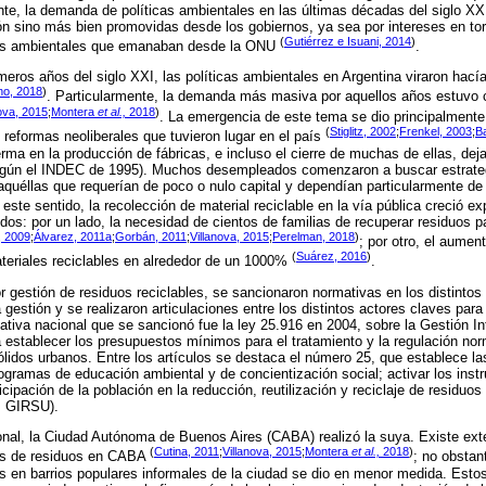
nte, la demanda de políticas ambientales en las últimas décadas del siglo XX
n sino más bien promovidas desde los gobiernos, ya sea por intereses en tor
(
Gutiérrez e Isuani, 2014
)
das ambientales que emanaban desde la ONU
.
meros años del siglo XXI, las políticas ambientales en Argentina viraron hací
no, 2018
)
. Particularmente, la demanda más masiva por aquellos años estuvo c
nova, 2015
;
Montera
et al.,
2018
)
. La emergencia de este tema se dio principalmente 
(
Stiglitz, 2002
;
Frenkel, 2003
;
B
reformas neoliberales que tuvieron lugar en el país
rma en la producción de fábricas, e incluso el cierre de muchas de ellas, dej
egún el INDEC de 1995). Muchos desempleados comenzaron a buscar estrateg
 aquéllas que requerían de poco o nulo capital y dependían particularmente de 
 este sentido, la recolección de material reciclable en la vía pública creció 
 dos: por un lado, la necesidad de cientos de familias de recuperar residuos
 2009
;
Álvarez, 2011a
;
Gorbán, 2011
;
Villanova, 2015
;
Perelman, 2018
)
; por otro, el aument
(
Suárez, 2016
)
teriales reciclables en alrededor de un 1000%
.
 gestión de residuos reciclables, se sancionaron normativas en los distintos 
gestión y se realizaron articulaciones entre los distintos actores claves par
mativa nacional que se sancionó fue la ley 25.916 en 2004, sobre la Gestión I
a establecer los presupuestos mínimos para el tratamiento y la regulación norm
ólidos urbanos. Entre los artículos se destaca el número 25, que establece la
ogramas de educación ambiental y de concientización social; activar los in
icipación de la población en la reducción, reutilización y reciclaje de residuos
, GIRSU).
onal, la Ciudad Autónoma de Buenos Aires (CABA) realizó la suya. Existe exten
(
Cutina, 2011
;
Villanova, 2015
;
Montera
et al.,
2018
)
cas de residuos en CABA
; no obstant
as en barrios populares informales de la ciudad se dio en menor medida. Est