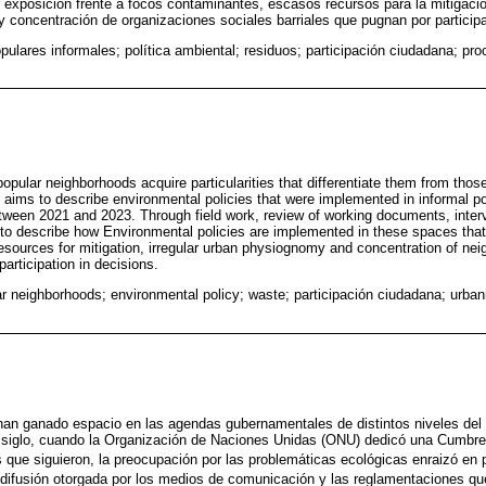
exposición frente a focos contaminantes, escasos recursos para la mitigaci
 y concentración de organizaciones sociales barriales que pugnan por particip
pulares informales; política ambiental; residuos; participación ciudadana; pr
 popular neighborhoods acquire particularities that differentiate them from tho
e aims to describe environmental policies that were implemented in informal p
tween 2021 and 2023. Through field work, review of working documents, inter
to describe how Environmental policies are implemented in these spaces that
resources for mitigation, irregular urban physiognomy and concentration of ne
 participation in decisions.
ar neighborhoods; environmental policy; waste; participación ciudadana; urban
han ganado espacio en las agendas gubernamentales de distintos niveles del
iglo, cuando la Organización de Naciones Unidas (ONU) dedicó una Cumbre 
s que siguieron, la preocupación por las problemáticas ecológicas enraizó en 
a difusión otorgada por los medios de comunicación y las reglamentaciones qu