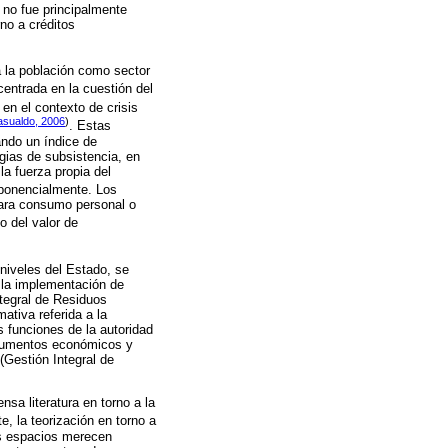
 no fue principalmente
no a créditos
a la población como sector
entrada en la cuestión del
en el contexto de crisis
asualdo, 2006
)
. Estas
ando un índice de
ias de subsistencia, en
la fuerza propia del
exponencialmente. Los
 para consumo personal o
o del valor de
niveles del Estado, se
a la implementación de
ntegral de Residuos
ativa referida a la
s funciones de la autoridad
strumentos económicos y
 (Gestión Integral de
sa literatura en torno a la
e, la teorización en torno a
os espacios merecen