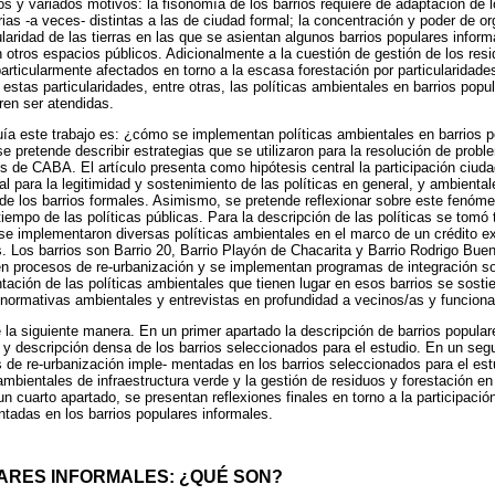
ios y variados motivos: la fisonomía de los barrios requiere de adaptación de 
rias -a veces- distintas a las de ciudad formal; la concentración y poder de o
tularidad de las tierras en las que se asientan algunos barrios populares infor
otros espacios públicos. Adicionalmente a la cuestión de gestión de los resi
articularmente afectados en torno a la escasa forestación por particularidade
r estas particularidades, entre otras, las políticas ambientales en barrios popu
ren ser atendidas.
guía este trabajo es: ¿cómo se implementan políticas ambientales en barrios 
 se pretende describir estrategias que se utilizaron para la resolución de pro
es de CABA. El artículo presenta como hipótesis central la participación ciu
l para la legitimidad y sostenimiento de las políticas en general, y ambiental
ia de los barrios formales. Asimismo, se pretende reflexionar sobre este fenó
empo de las políticas públicas. Para la descripción de las políticas se tomó
se implementaron diversas políticas ambientales en el marco de un crédito ex
. Los barrios son Barrio 20, Barrio Playón de Chacarita y Barrio Rodrigo Bue
en procesos de re-urbanización y se implementan programas de integración s
tación de las políticas ambientales que tienen lugar en esos barrios se sost
normativas ambientales y entrevistas en profundidad a vecinos/as y funciona
de la siguiente manera. En un primer apartado la descripción de barrios popul
 y descripción densa de los barrios seleccionados para el estudio. En un se
s de re-urbanización imple- mentadas en los barrios seleccionados para el est
ambientales de infraestructura verde y la gestión de residuos y forestación en
un cuarto apartado, se presentan reflexiones finales en torno a la participaci
ntadas en los barrios populares informales.
LARES INFORMALES: ¿QUÉ SON?