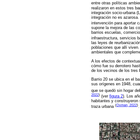
entre otras políticas ambi
realizaron en estos tres b
integración socio-urbana (
integración no es azarosa. 
intervención para aportar 
supone la mejora de las con
barrios escuelas, comercio
infraestructura, servicios 
las leyes de reurbanizació
poblaciones que allí viven
ambientales que complemen
A los efectos de contextua
cómo fue su derrotero hast
de los vecinos de los tres 
Barrio 20 se ubica en el ba
sus orígenes en 1948, cuan
que se quedó sin hogar deb
2022
)
(ver
figura 2
). Los añ
habitantes y construyeron 
(
Oxman, 2022
)
traza urbana
.