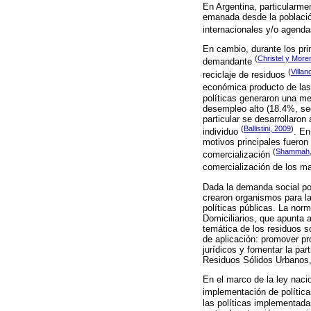
En Argentina, particularme
emanada desde la població
internacionales y/o agen
En cambio, durante los pri
(
Christel y More
demandante
(
Villa
reciclaje de residuos
económica producto de las 
políticas generaron una me
desempleo alto (18.4%, s
particular se desarrollaron
(
Ballistini, 2009
)
individuo
. En
motivos principales fueron
(
Shammah,
comercialización
comercialización de los ma
Dada la demanda social por
crearon organismos para la 
políticas públicas. La nor
Domiciliarios, que apunta 
temática de los residuos s
de aplicación: promover pr
jurídicos y fomentar la part
Residuos Sólidos Urbanos
En el marco de la ley naci
implementación de políti
las políticas implementad