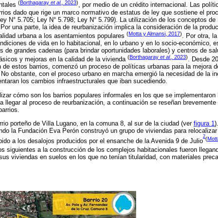
(
Borthagaray
et al.,
2023
)
entales
, por medio de un crédito internacional. Las polít
arrios dado que rige un marco normativo de estatus de ley que sostiene el pro
Ley N° 5.705; Ley N° 5.798; Ley N° 5.799). La utilización de los conceptos de
Por una parte, la idea de reurbanización implica la consideración de la producc
(
Motta y Almansi, 2017
)
calidad urbana a los asentamientos populares
. Por otra, l
diciones de vida en lo habitacional, en lo urbano y en lo socio-económico, es 
s de grandes cadenas (para brindar oportunidades laborales) y centros de s
(
Borthagaray
et al.,
2023
)
básicos y mejoras en la calidad de la vivienda
. Desde 2
n de estos barrios, comenzó un proceso de políticas urbanas para la mejora de
. No obstante, con el proceso urbano en marcha emergió la necesidad de la in
taran los cambios infraestructurales que iban sucediendo.
lizar cómo son los barrios populares informales en los que se implementaron 
a llegar al proceso de reurbanización, a continuación se reseñan brevemente 
barrios.
rrio porteño de Villa Lugano, en la comuna 8, al sur de la ciudad (ver
figura 1
)
do la Fundación Eva Perón construyó un grupo de viviendas para relocalizar 
2
(
Mott
ido a los desalojos producidos por el ensanche de la Avenida 9 de Julio
os siguientes a la construcción de los complejos habitacionales fueron lleg
sus viviendas en suelos en los que no tenían titularidad, con materiales preca