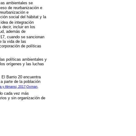
icas ambientales se
ceso de reurbanización e
 reurbanización e
ión social del hábitat y la
a idea de integración
decir, incluir en los
alud, además de
017, cuando se sancionan
 la vida de las
corporación de políticas
las políticas ambientales y
los orígenes y las luchas
. El Barrio 20 encuentra
a parte de la población
a y Almansi, 2017
;
Oxman,
ando cada vez más
rios y sin organización de