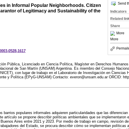
Send th
es in Informal Popular Neighborhoods. Citizen
arantor of Legitimacy and Sustainability of the
Indicators
Related lin
Share
More
More
Permali
-0003-0528-1617
ción Pública, Licenciado en Ciencia Política, Magíster en Derechos Humanos
Nacional de San Martín (UNSAM) Argentina. Es miembro del Consejo Naciona
ONICET), con lugar de trabajo en el Laboratorio de Investigación en Cienci
ente y Política (EPyG-UNSAM) Contacto: everon@unsam.edu.ar ORCID: https:
los barrios populares informales adquieren particularidades que las diferencia
nte artículo se propone describir políticas ambientales que se implementaron 
 Buenos Aires entre 2021 y 2023. Por medio de trabajo en campo, revisión d
trabajadores del Estado, se procura describir cómo se implementan políticas 