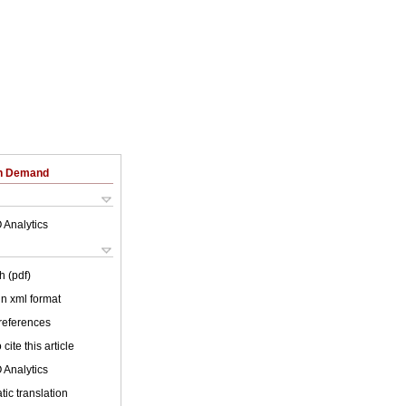
on Demand
 Analytics
h (pdf)
 in xml format
 references
cite this article
 Analytics
ic translation