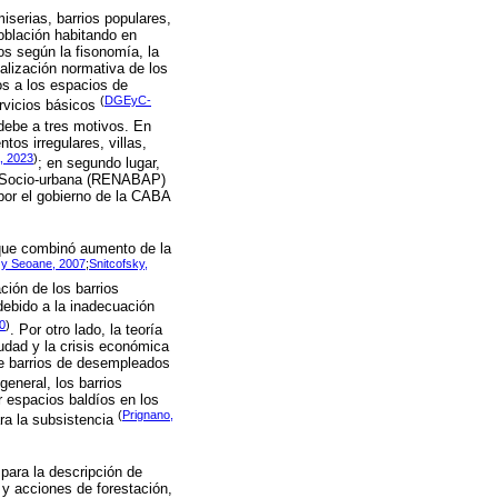
iserias, barrios populares,
población habitando en
ios según la fisonomía, la
ualización normativa de los
nos a los espacios de
(
DGEyC-
ervicios básicos
debe a tres motivos. En
tos irregulares, villas,
 2023
)
; en segundo lugar,
ón Socio-urbana (RENABAP)
 por el gobierno de la CABA
 que combinó aumento de la
 y Seoane, 2007
;
Snitcofsky,
ción de los barrios
debido a la inadecuación
0
)
. Por otro lado, la teoría
iudad y la crisis económica
de barrios de desempleados
general, los barrios
r espacios baldíos en los
(
Prignano,
ara la subsistencia
 para la descripción de
 y acciones de forestación,