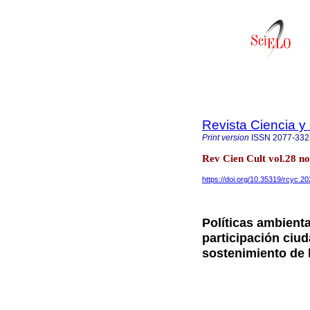
Revista Ciencia y
Print version
ISSN
2077-332
Rev Cien Cult vol.28 n
https://doi.org/10.35319/rcyc.
Políticas ambienta
participación ciu
sostenimiento de l