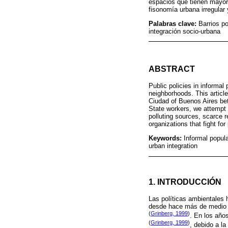
espacios que tienen mayor 
fisonomía urbana irregular
Palabras clave:
Barrios po
integración socio-urbana
ABSTRACT
Public policies in informal
neighborhoods. This articl
Ciudad of Buenos Aires be
State workers, we attempt 
polluting sources, scarce 
organizations that fight for
Keywords:
Informal popul
urban integration
1. INTRODUCCIÓN
Las políticas ambientales 
desde hace más de medio s
(
Grinberg, 1999
)
. En los año
(
Grinberg, 1999
)
, debido a l