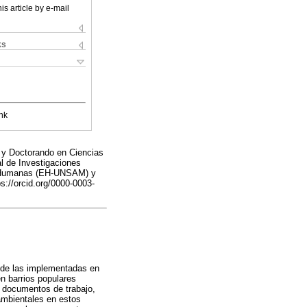
is article by e-mail
ks
nk
 y Doctorando en Ciencias
l de Investigaciones
as Humanas (EH-UNSAM) y
//orcid.org/0000-0003-
n de las implementadas en
en barrios populares
e documentos de trabajo,
ambientales en estos