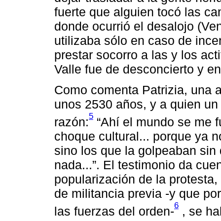
fuerte que alguien tocó las ca
donde ocurrió el desalojo (Ve
utilizaba sólo en caso de ince
prestar socorro a las y los act
Valle fue de desconcierto y en
Como comenta Patrizia, una a
unos 2530 años, y a quien un p
5
razón:
“Ahí el mundo se me fu
choque cultural... porque ya n
sino los que la golpeaban si
nada...”. El testimonio da cue
popularización de la protesta,
de militancia previa -y que p
6
las fuerzas del orden-
, se ha