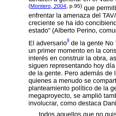
(
Montero, 2004
, p.95)
que permiti
enfrentar la amenaza del TAV
creciente se ha ido concibiend
estado” (Alberto Perino, comu
9
El adversario
de la gente No T
un primer momento en la const
interés en construir la obra, 
siguen representando hoy día 
de la gente. Pero además de l
quienes a menudo se comparte 
planteamiento político de la g
megaproyecto, se amplió tambi
involucrar, como destaca Dani
todos aquellos que no qui