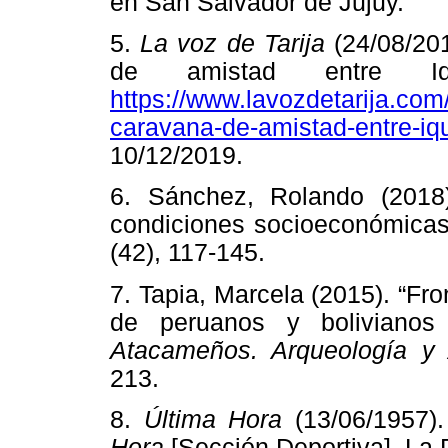
en San Salvador de Jujuy.
5.
La voz de Tarija
(24/08/20
de amistad entre Iqu
https://www.lavozdetarija.com/
caravana-de-amistad-entre-iq
10/12/2019.
6. Sánchez, Rolando (2018).
condiciones socioeconómicas 
(42), 117-145.
7. Tapia, Marcela (2015). “Fro
de peruanos y boliviano
Atacameños. Arqueología y 
213.
8.
Última Hora
(13/06/1957).
Hora
[Sección Deportiva]. La 