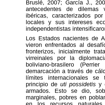
Bruslé, 2007; García J., 20
antecedentes de dilemas v
ibéricas, caracterizados po
locales y sus intereses ec
independentistas intensificar
Los Estados nacientes de Am
vieron enfrentados al desaf
fronterizos, inicialmente tr
virreinales por la diploma
boliviano-brasilero (Perr
demarcación a través de cálc
límites internacionales se
principio de
uti possidetis
y 
armados. Esto se dio, sob
marginales, pobres en poblam
en los recursos naturale