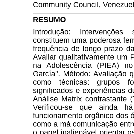
Community Council, Venezuel
RESUMO
Introdução: Intervenções
constituem uma poderosa fer
frequência de longo prazo da
Avaliar qualitativamente um 
na Adolescência (PIEA) no
García". Método: Avaliação qu
como técnicas: grupos fo
significados e experiências d
Análise Matrix contrastante 
Verificou-se que ainda h
funcionamento orgânico dos 
como a má comunicação entre 
o papel inalienável orientar 