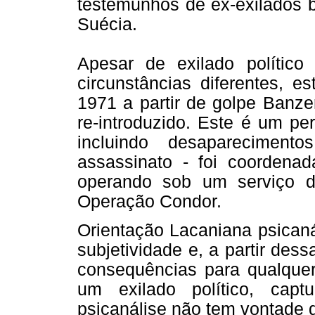
testemunhos de ex-exilados b
Suécia.
Apesar de exilado polític
circunstâncias diferentes, e
1971 a partir de golpe Banze
re-introduzido. Este é um per
incluindo desaparecimento
assassinato - foi coordena
operando sob um serviço de
Operação Condor.
Orientação Lacaniana psicaná
subjetividade e, a partir des
consequências para qualquer
um exilado político, cap
psicanálise não tem vontade d