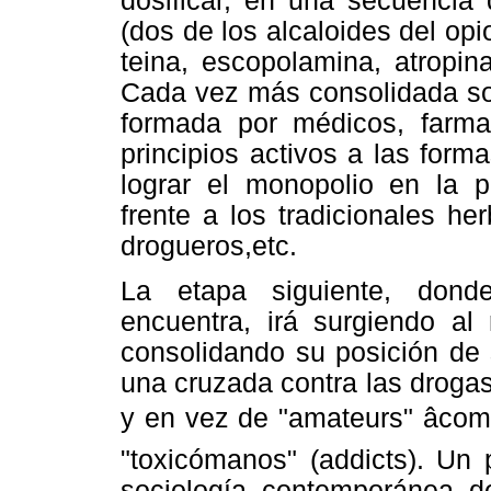
dosificar, en una secuencia
(dos de los alcaloides del opio
teina, escopolamina, atropina
Cada vez más consolidada soc
formada por médicos, farmacé
principios activos a las form
lograr el monopolio en la p
frente a los tradicionales he
drogueros,etc.
La etapa siguiente, dond
encuentra, irá surgiendo a
consolidando su posición de 
una cruzada contra las drogas
y en vez de "amateurs" âco
"toxicómanos" (addicts). Un 
sociología contemporánea d