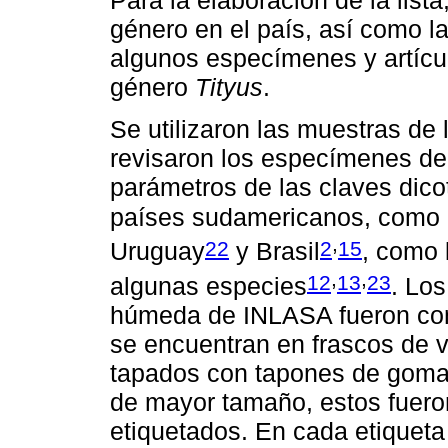
género en el país, así como l
algunos especímenes y artícu
género
Tityus
.
Se utilizaron las muestras de
revisaron los especímenes de
parámetros de las claves dic
países sudamericanos, como
,
22
2
15
Uruguay
y Brasil
, como 
,
,
12
13
23
algunas especies
. Lo
húmeda de INLASA fueron con
se encuentran en frascos de v
tapados con tapones de goma
de mayor tamaño, estos fueron
etiquetados. En cada etiqueta 