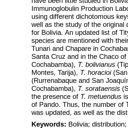
have been little studied in Boliv
Immunoglobulin Production Labo
using different dichotomous key
well as the study of the origina
for Bolivia. An updated list of T
species are mentioned with their
Tunari and Chapare in Cochab
Santa Cruz and in the Chaco o
Cochabamba),
T. bolivianus
(Tip
Montes, Tarija),
T. horacioi
(San
(Rurrenabaque and San Joaquín
Cochabamba),
T. sorataensis
(S
the presence of
T. metuendus
is
of Pando. Thus, the number of Ti
was updated, as well as the dist
Keywords:
Bolivia; distributio