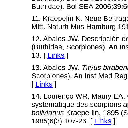
Buthidae). Bol SEA 2006;39:5
11. Kraepelin K. Neue Beitrag
Mitt. Naturh Mus Hamburg 191
12. Abalos JW. Descripción d
(Buthidae, Scorpiones). An I
13. [
Links
]
13. Abalos JW.
Tityus biraben
Scorpiones). An Inst Med Reg
[
Links
]
14. Lourenço WR, Maury EA. C
systematique des scorpions 
bolivianus
Kraepe-lin, 1895 (S
1985;6(3):107-26. [
Links
]