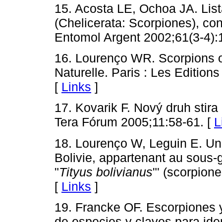
15. Acosta LE, Ochoa JA. List
(Chelicerata: Scorpiones), co
Entomol Argent 2002;61(3-4):
16. Lourenço WR. Scorpions of
Naturelle. Paris : Les Editions
[
Links
]
17. Kovarik F. Nový druh stira
Tera Fórum 2005;11:58-61. [
L
18. Lourenço W, Leguin E. U
Bolivie, appartenant au sous
"
Tityus bolivianus
"' (scorpion
[
Links
]
19. Francke OF. Escorpiones y
de especies y claves para iden