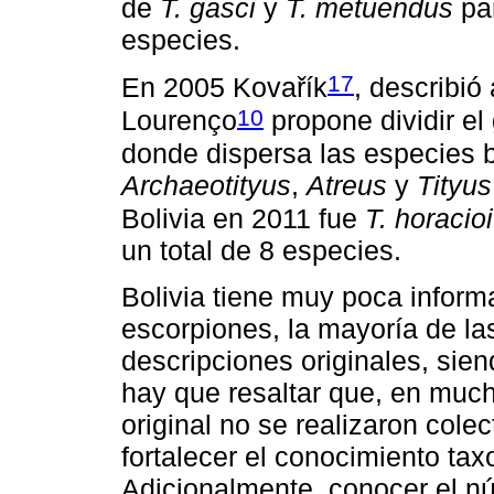
de
T. gasci
y
T. metuendus
par
especies.
17
En 2005 Kovařík
, describió
10
Lourenço
propone dividir e
donde dispersa las especies 
Archaeotityus
,
Atreus
y
Tityus
Bolivia en 2011 fue
T. horacioi
un total de 8 especies.
Bolivia tiene muy poca inform
escorpiones, la mayoría de la
descripciones originales, sie
hay que resaltar que, en muc
original no se realizaron cole
fortalecer el conocimiento ta
Adicionalmente, conocer el n