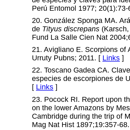
Perú Entomol 1977; 20(1):73-
20. González Sponga MA. Ará
de
Tityus discrepans
(Karsch,
Fund La Salle Cien Nat 2004;
21. Avigliano E. Scorpions of
Urruty Pubns; 2011. [
Links
]
22. Toscano Gadea CA. Clave p
especies de escorpiones de U
[
Links
]
23. Pocock RI. Report upon th
on the lower Amazons by Mess
Cambridge during the trip of 
Mag Nat Hist 1897;19:357-68.