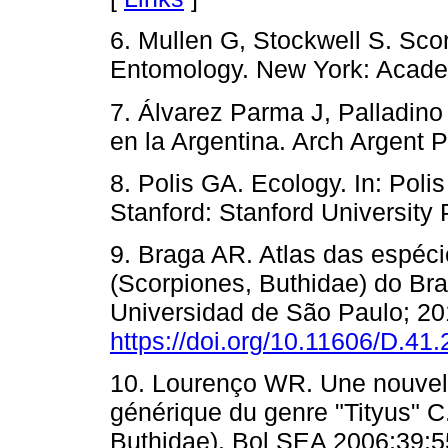
6. Mullen G, Stockwell S. Sco
Entomology. New York: Academ
7. Álvarez Parma J, Palladin
en la Argentina. Arch Argent P
8. Polis GA. Ecology. In: Poli
Stanford: Stanford University 
9. Braga AR. Atlas das espéci
(Scorpiones, Buthidae) do Bras
Universidad de São Paulo; 20
https://doi.org/10.11606/D.4
10. Lourenço WR. Une nouvel
générique du genre "Tityus" C
Buthidae). Bol SEA 2006;39:5