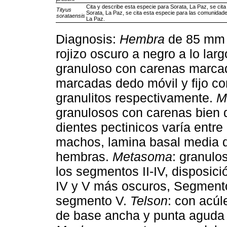
Cita y describe esta especie para Sorata, La Paz, se cita
Tityus
Sorata, La Paz, se cita esta especie para las comunidad
sorataensis
La Paz.
Diagnosis:
Hembra
de 85 mm d
rojizo oscuro a negro a lo lar
granuloso con carenas marca
marcadas dedo móvil y fijo co
granulitos respectivamente.
M
granulosos con carenas bien 
dientes pectinicos varía entre
machos, lamina basal media d
hembras.
Metasoma
: granulo
los segmentos II-IV, disposic
IV y V más oscuros, Segmento
segmento V.
Telson
: con acú
de base ancha y punta aguda 