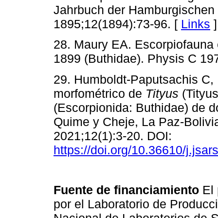
Jahrbuch der Hamburgischen 
1895;12(1894):73-96. [
Links
]
28. Maury EA. Escorpiofauna c
1899 (Buthidae). Physis C 197
29. Humboldt-Paputsachis C, 
morfométrico de
Tityus
(Tityu
(Escorpionida: Buthidae) de 
Quime y Cheje, La Paz-Bolivi
2021;12(1):3-20. DOI:
https://doi.org/10.36610/j.js
Fuente de financiamiento
El 
por el Laboratorio de Producc
Nacional de Laboratorios de 