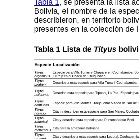
Tabla 1
, se presenta la lista 
Bolivia, el nombre de la espec
describieron, en territorio bo
presentes en la colección de
Tabla 1
Lista de
Tityus
boliv
Especie
Localización
Tityus
Especie para Villa Tunari y Chapare en Cochabamba, Bu
argentinus
Cruz y en el Chaco de Chuquisaca.
Tityus
Describe a esta especie para Villa Tunari, Cochabamba.
birabeni
Tityus
Describe esta especie para Tipuani, La Paz, Especie par
bolivianus
Tityus
Especie para Villa Montes, Tarija, chaco seco del sur de B
confluens
Tityus
Citan y describen esta especie para San Mateo, Cochab
horacioi
Tityus
Cita y describe esta especie para Rurrenabaque-Beni.
kaderkai
Tityus
Cita para la amazonia boliviana.
metuendus
Tityus
Cita y describe a esta especie para Locotal, Cochabamb
proseni