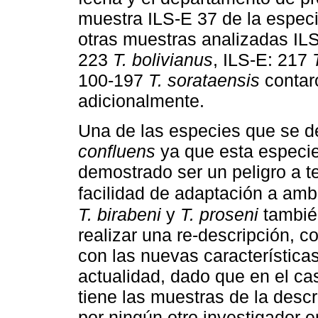
muestra ILS-E 37 de la espec
otras muestras analizadas IL
223
T. bolivianus
, ILS-E: 217
100-197
T. sorataensis
contar
adicionalmente.
Una de las especies que se d
confluens
ya que esta especie
demostrado ser un peligro a t
facilidad de adaptación a amb
T. birabeni
y
T. proseni
también
realizar una re-descripción, c
con las nuevas características
actualidad, dado que en el ca
tiene las muestras de la descr
por ningún otro investigador 