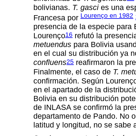
bolivianas.
T. gasci
es una esp
Lourenço en 1982
Francesa por
presencia de la especie para 
16
Lourenço
refutó la presenc
metuendus
para Bolivia usando
en el cual su distribución ya n
25
confluens
reafirmaron la pre
Finalmente, el caso de
T. met
confirmación. Según Lourenç
en el apartado de la distribu
Bolivia en su distribución pot
de INLASA se confirmó la pres
departamento de Pando. No obs
latitud y longitud, no se sabe