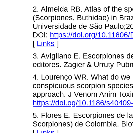
2. Almeida RB. Atlas of the sp
(Scorpiones, Buthidae) in Brazi
Universidade de São Paulo;20
DOI:
https://doi.org/10.1160
[
Links
]
3. Avigliano E. Escorpiones d
editores. Zagier & Urruty Pubn
4. Lourenço WR. What do we 
conspicuous scorpion species
approach. J Venom Anim Toxin
https://doi.og/10.1186/s4040
5. Flores E. Escorpiones de la
Scorpiones) de Colombia. Bio
[
Links
]