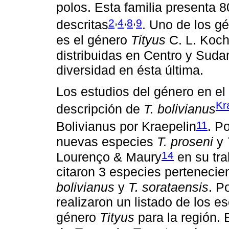
polos. Esta familia presenta 
,
,
,
2
4
8
9
descritas
. Uno de los g
es el género
Tityus
C. L. Koch
distribuidas en Centro y Suda
diversidad en ésta última.
Los estudios del género en el 
Kr
descripción de
T. bolivianus
11
Bolivianus por Kraepelin
. P
nuevas especies
T. proseni
y
14
Lourenço & Maury
en su tra
citaron 3 especies pertenecie
bolivianus
y
T. sorataensis
. P
realizaron un listado de los e
género
Tityus
para la región.