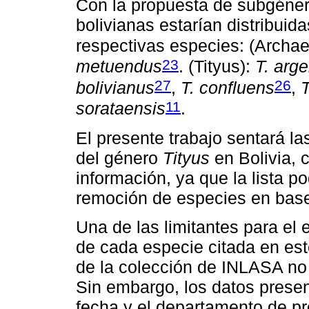
Con la propuesta de subgéne
bolivianas estarían distribuid
respectivas especies: (Archae
23
metuendus
. (Tityus):
T. arg
27
26
bolivianus
,
T. confluens
,
T
11
sorataensis
.
El presente trabajo sentará la
del género
Tityus
en Bolivia, 
información, ya que la lista p
remoción de especies en base
Una de las limitantes para el 
de cada especie citada en es
de la colección de INLASA no
Sin embargo, los datos presen
fecha y el departamento de p