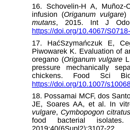
16. Schovelin-H A, Muñoz-C 
infusion (
Origanum vulgare
)
mutans
, 2015. Int J Odon
https://doi.org/10.4067/S07
17. HaćSzymańczuk E, Ceg
Piwowarek K. Evaluation of ant
oregano (
Origanum vulgare
L.
pressure mechanically se
chickens. Food Sci Biot
https://doi.org/10.1007/s100
18. Possamai MCF, dos Santo
JE, Soares AA, et al. In vitr
vulgare
,
Cymbopogon citratu
food bacterial isolate
2019;40(6Sup