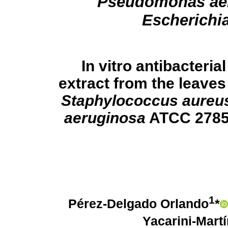
Pseudomonas ae
Escherichia
In vitro antibacteria
extract from the leaves
Staphylococcus aureu
aeruginosa
ATCC 2785
1
Pérez-Delgado Orlando
*
Yacarini-Mart