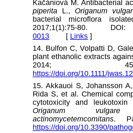
Kačániová M. Antibacterial ac
piperita
L.,
Origanum vulg
bacterial microflora isol
2017;1(1):75-80. D
[
Links
]
0013
14. Bulfon C, Volpatti D, Galeot
plant ethanolic extracts agai
2014; 45(5
https://doi.org/10.1111/jwas.1
15. Akkauoi S, Johansson A,
Rida S, et al. Chemical compos
cytotoxicity and leukotoxin 
Origanum vulgare
a
actinomycetemcomitans
. Pa
https://doi.org/10.3390/path