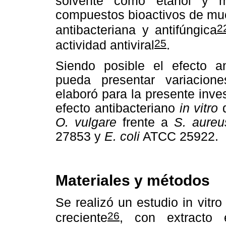
solvente como etanol y m
compuestos bioactivos de muc
2
antibacteriana y antifúngica
25
actividad antiviral
.
Siendo posible el efecto ant
pueda presentar variacion
elaboró para la presente inves
efecto antibacteriano
in vitro
d
O. vulgare
frente a
S. aureu
27853 y
E. coli
ATCC 25922.
Materiales y métodos
Se realizó un estudio in vitr
26
creciente
, con extracto