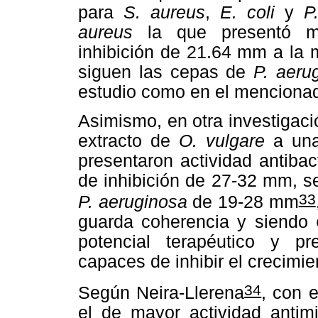
para
S. aureus
,
E. coli
y
P
aureus
la que presentó ma
inhibición de 21.64 mm a la 
siguen las cepas de
P. aeru
estudio como en el menciona
Asimismo, en otra investigaci
extracto de
O. vulgare
a una
presentaron actividad antibac
de inhibición de 27-32 mm, 
33
P. aeruginosa
de 19-28 mm
guarda coherencia y siendo
potencial terapéutico y p
capaces de inhibir el crecimie
34
Según Neira-Llerena
, con 
el de mayor actividad antimi