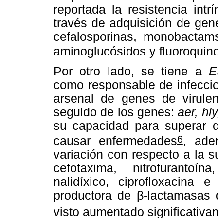
reportada la resistencia in
través de adquisición de gene
cefalosporinas, monobactam
aminoglucósidos y fluoroquin
Por otro lado, se tiene a
E
como responsable de infeccio
arsenal de genes de virule
seguido de los genes:
aer, hl
su capacidad para superar 
6
causar enfermedades
, ade
variación con respecto a la s
cefotaxima, nitrofurantoín
nalidíxico, ciprofloxacina
productora de β-lactamasas 
visto aumentado significativa