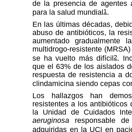
de la presencia de agentes 
1
para la salud mundial
.
En las últimas décadas, debid
abuso de antibióticos, la res
aumentado gradualmente l
multidrogo-resistente (MRSA) y
2
se ha vuelto más difícil
. In
que el 63% de los aislados 
respuesta de resistencia a do
clindamicina siendo cepas co
Los hallazgos han demost
resistentes a los antibiótico
la Unidad de Cuidados Int
aeruginosa
responsable de
adquiridas en la UCI en paci