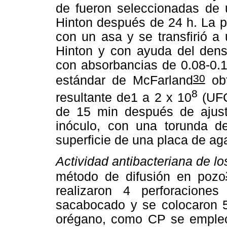
de fueron seleccionadas de u
Hinton después de 24 h. La p
con un asa y se transfirió a
Hinton y con ayuda del dens
con absorbancias de 0.08-0.1
30
estándar de McFarland
obt
8
resultante de1 a 2 x 10
(UFC
de 15 min después de ajusta
inóculo, con una torunda d
superficie de una placa de ag
Actividad antibacteriana de lo
método de difusión en pozo
realizaron 4 perforacion
sacabocado y se colocaron 5
orégano, como CP se empleó 