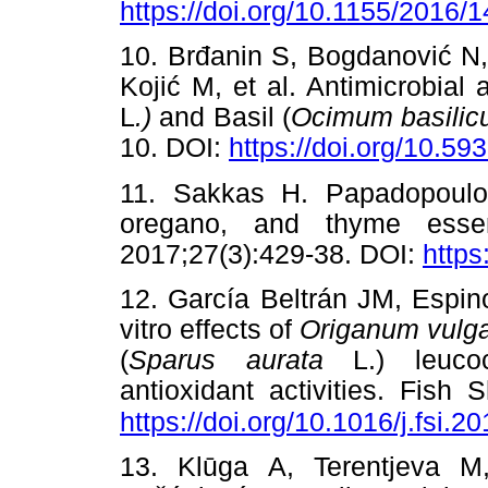
https://doi.org/10.1155/2016/
10. Brđanin S, Bogdanović N,
Kojić M, et al. Antimicrobial 
L
.)
and Basil (
Ocimum basili
10. DOI:
https://doi.org/10.5
11. Sakkas H. Papadopoulou 
oregano, and thyme essent
2017;27(3):429-38. DOI:
https
12. García Beltrán JM, Espin
vitro effects of
Origanum vulg
(
Sparus aurata
L.) leucocy
antioxidant activities. Fish
https://doi.org/10.1016/j.fsi.2
13. Klūga A, Terentjeva M