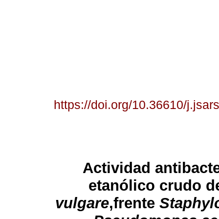
https://doi.org/10.36610/j.js
Actividad antibact
etanólico crudo d
vulgare
,frente
Staphyl