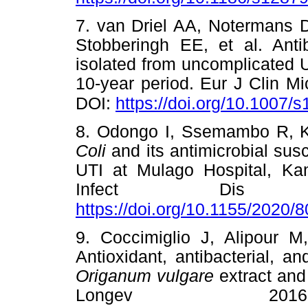
7. van Driel AA, Notermans
Stobberingh EE, et al. Anti
isolated from uncomplicated U
10-year period. Eur J Clin Mi
DOI:
https://doi.org/10.1007
8. Odongo I, Ssemambo R, 
Coli
and its antimicrobial susc
UTI at Mulago Hospital, Kam
Infect Dis 2
https://doi.org/10.1155/2020/
9. Coccimiglio J, Alipour M
Antioxidant, antibacterial, an
Origanum vulgare
extract and
Longev 2016;2