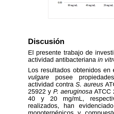
Discusión
El presente trabajo de invest
actividad antibacteriana
in vit
Los resultados obtenidos en 
vulgare
posee propiedades 
actividad contra
S. aureus
AT
25922
y
P. aeruginosa
ATCC 
40 y 20 mg/mL, respecti
realizados, han evidenciad
monoterpénicos y compuestos