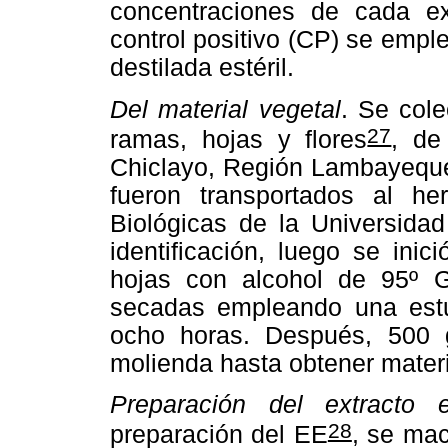
concentraciones de cada ex
control positivo (CP) se empl
destilada estéril.
Del material vegetal
. Se col
27
ramas, hojas y flores
, de
Chiclayo, Región Lambayeque,
fueron transportados al he
Biológicas de la Universida
identificación, luego se ini
hojas con alcohol de 95º G
secadas empleando una estu
ocho horas. Después, 500 
molienda hasta obtener materi
Preparación del extracto 
28
preparación del EE
, se ma