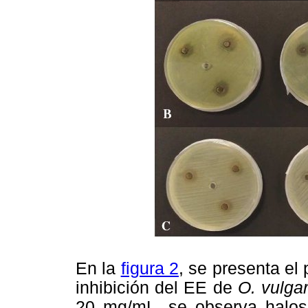
En la
figura 2
, se presenta el
inhibición del EE de
O. vulga
20 mg/mL, se observa halos