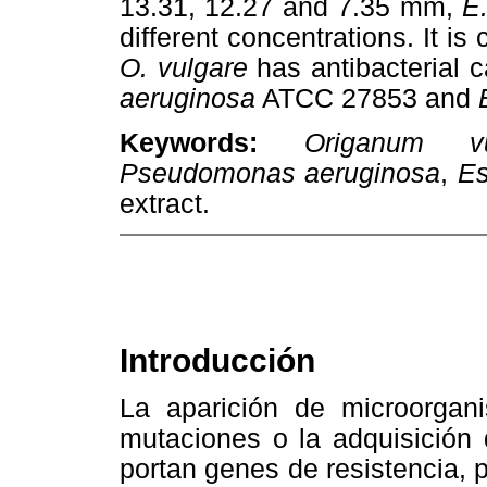
13.31, 12.27 and 7.35 mm,
E.
different concentrations. It is
O. vulgare
has antibacterial 
aeruginosa
ATCC 27853 and
Keywords:
Origanum vu
Pseudomonas aeruginosa
,
Es
extract.
Introducción
La aparición de microorgan
mutaciones o la adquisición
portan genes de resistencia,