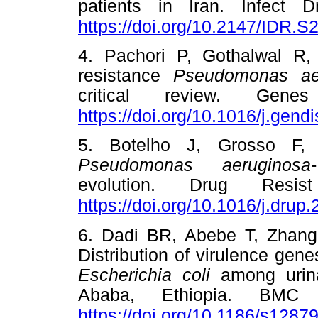
patients in Iran. Infect 
https://doi.org/10.2147/IDR.
4. Pachori P, Gothalwal R,
resistance
Pseudomonas ae
critical review. Gene
https://doi.org/10.1016/j.gend
5. Botelho J, Grosso F, P
Pseudomonas aeruginosa
evolution. Drug Resis
https://doi.org/10.1016/j.drup
6. Dadi BR, Abebe T, Zhan
Distribution of virulence gen
Escherichia coli
among urinar
Ababa, Ethiopia. BMC 
https://doi.org/10.1186/s1287