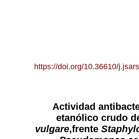
https://doi.org/10.36610/j.js
Actividad antibact
etanólico crudo d
vulgare
,frente
Staphyl