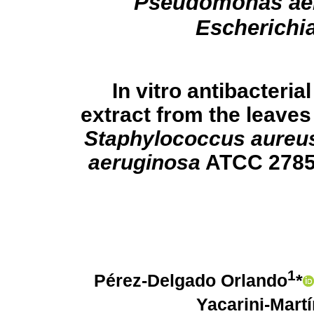
Pseudomonas ae
Escherichia
In vitro antibacteria
extract from the leaves
Staphylococcus aureu
aeruginosa
ATCC 2785
1
Pérez-Delgado Orlando
*
Yacarini-Mart