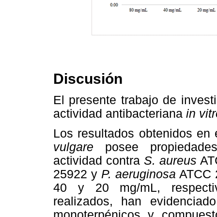
Discusión
El presente trabajo de invest
actividad antibacteriana
in vit
Los resultados obtenidos en 
vulgare
posee propiedades 
actividad contra
S. aureus
AT
25922
y
P. aeruginosa
ATCC 
40 y 20 mg/mL, respecti
realizados, han evidenciad
monoterpénicos y compuestos