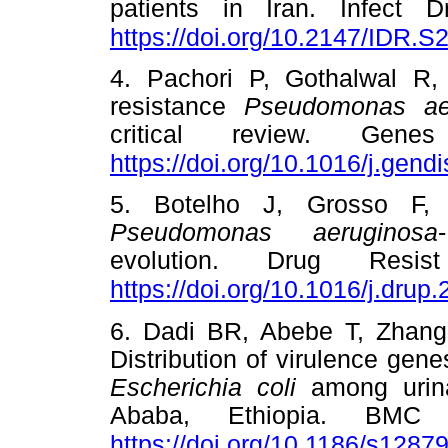
patients in Iran. Infect 
https://doi.org/10.2147/IDR.
4. Pachori P, Gothalwal R,
resistance
Pseudomonas ae
critical review. Gene
https://doi.org/10.1016/j.gend
5. Botelho J, Grosso F, P
Pseudomonas aeruginosa
evolution. Drug Resis
https://doi.org/10.1016/j.drup
6. Dadi BR, Abebe T, Zhan
Distribution of virulence gen
Escherichia coli
among urinar
Ababa, Ethiopia. BMC 
https://doi.org/10.1186/s1287