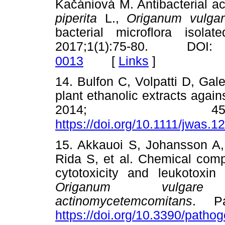
Kačániová M. Antibacterial ac
piperita
L.,
Origanum vulg
bacterial microflora isol
2017;1(1):75-80. D
[
Links
]
0013
14. Bulfon C, Volpatti D, Galeot
plant ethanolic extracts agai
2014; 45(5
https://doi.org/10.1111/jwas.1
15. Akkauoi S, Johansson A,
Rida S, et al. Chemical compos
cytotoxicity and leukotoxin 
Origanum vulgare
a
actinomycetemcomitans
. Pa
https://doi.org/10.3390/path