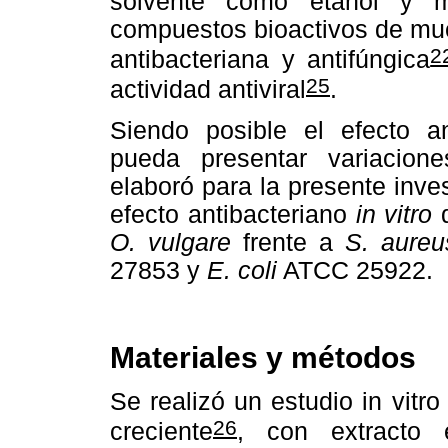
solvente como etanol y m
compuestos bioactivos de muc
2
antibacteriana y antifúngica
25
actividad antiviral
.
Siendo posible el efecto ant
pueda presentar variacion
elaboró para la presente inves
efecto antibacteriano
in vitro
d
O. vulgare
frente a
S. aureu
27853 y
E. coli
ATCC 25922.
Materiales y métodos
Se realizó un estudio in vitr
26
creciente
, con extracto