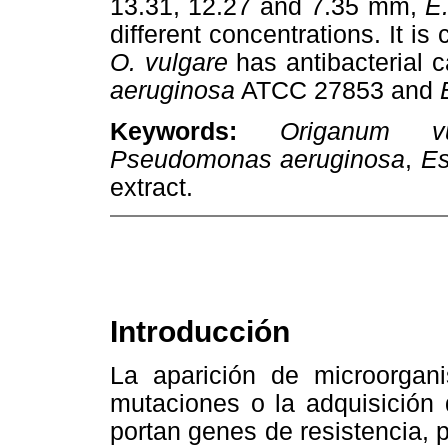
13.31, 12.27 and 7.35 mm,
E.
different concentrations. It is
O. vulgare
has antibacterial 
aeruginosa
ATCC 27853 and
Keywords:
Origanum vu
Pseudomonas aeruginosa
,
Es
extract.
Introducción
La aparición de microorgan
mutaciones o la adquisición
portan genes de resistencia,