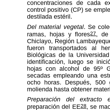
concentraciones de cada ex
control positivo (CP) se empl
destilada estéril.
Del material vegetal
. Se col
27
ramas, hojas y flores
, de
Chiclayo, Región Lambayeque,
fueron transportados al he
Biológicas de la Universida
identificación, luego se ini
hojas con alcohol de 95º G
secadas empleando una estu
ocho horas. Después, 500 
molienda hasta obtener materi
Preparación del extracto 
28
preparación del EE
, se ma