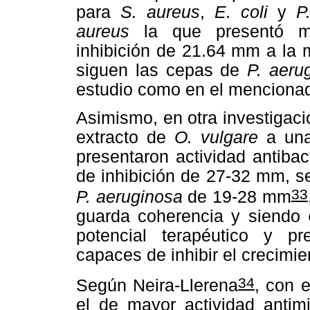
para
S. aureus
,
E. coli
y
P
aureus
la que presentó ma
inhibición de 21.64 mm a la 
siguen las cepas de
P. aeru
estudio como en el menciona
Asimismo, en otra investigaci
extracto de
O. vulgare
a una
presentaron actividad antibac
de inhibición de 27-32 mm, 
33
P. aeruginosa
de 19-28 mm
guarda coherencia y siendo
potencial terapéutico y p
capaces de inhibir el crecimie
34
Según Neira-Llerena
, con 
el de mayor actividad antimi