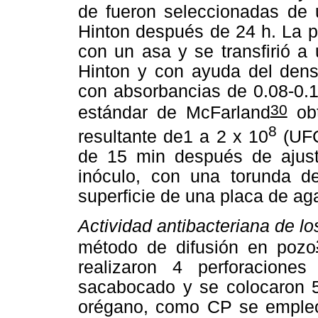
de fueron seleccionadas de u
Hinton después de 24 h. La p
con un asa y se transfirió a
Hinton y con ayuda del dens
con absorbancias de 0.08-0.1
30
estándar de McFarland
obt
8
resultante de1 a 2 x 10
(UFC
de 15 min después de ajusta
inóculo, con una torunda d
superficie de una placa de ag
Actividad antibacteriana de lo
método de difusión en pozo
realizaron 4 perforacion
sacabocado y se colocaron 5
orégano, como CP se empleó 