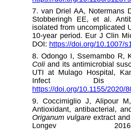
7. van Driel AA, Notermans
Stobberingh EE, et al. Anti
isolated from uncomplicated U
10-year period. Eur J Clin Mi
DOI:
https://doi.org/10.1007
8. Odongo I, Ssemambo R, 
Coli
and its antimicrobial susc
UTI at Mulago Hospital, Kam
Infect Dis 2
https://doi.org/10.1155/2020/
9. Coccimiglio J, Alipour M
Antioxidant, antibacterial, an
Origanum vulgare
extract and
Longev 2016;2