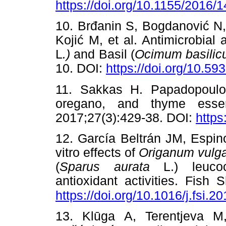
https://doi.org/10.1155/2016/
10. Brđanin S, Bogdanović N,
Kojić M, et al. Antimicrobial 
L
.)
and Basil (
Ocimum basili
10. DOI:
https://doi.org/10.5
11. Sakkas H. Papadopoulou 
oregano, and thyme essent
2017;27(3):429-38. DOI:
https
12. García Beltrán JM, Espin
vitro effects of
Origanum vulg
(
Sparus aurata
L.) leucocy
antioxidant activities. Fish
https://doi.org/10.1016/j.fsi.2
13. Klūga A, Terentjeva M