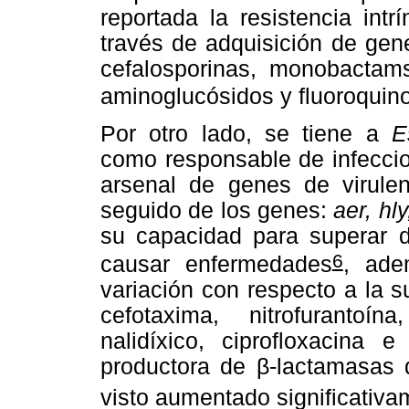
reportada la resistencia in
través de adquisición de gene
cefalosporinas, monobactam
aminoglucósidos y fluoroquin
Por otro lado, se tiene a
E
como responsable de infeccio
arsenal de genes de virule
seguido de los genes:
aer, hl
su capacidad para superar 
6
causar enfermedades
, ade
variación con respecto a la s
cefotaxima, nitrofurantoín
nalidíxico, ciprofloxacina
productora de β-lactamasas 
visto aumentado significativa