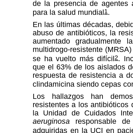
de la presencia de agentes 
1
para la salud mundial
.
En las últimas décadas, debid
abuso de antibióticos, la res
aumentado gradualmente l
multidrogo-resistente (MRSA) y
2
se ha vuelto más difícil
. In
que el 63% de los aislados 
respuesta de resistencia a do
clindamicina siendo cepas co
Los hallazgos han demost
resistentes a los antibiótico
la Unidad de Cuidados Int
aeruginosa
responsable de
adquiridas en la UCI en paci