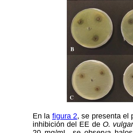
En la
figura 2
, se presenta el
inhibición del EE de
O. vulga
20 mg/mL, se observa halos