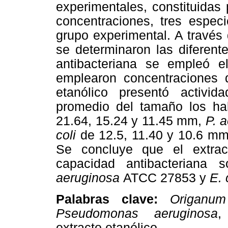
experimentales, constituidas 
concentraciones, tres especi
grupo experimental. A través
se determinaron las diferent
antibacteriana se empleó 
emplearon concentraciones 
etanólico presentó activid
promedio del tamaño los ha
21.64, 15.24 y 11.45 mm,
P. 
coli
de 12.5, 11.40 y 10.6 mm 
Se concluye que el extra
capacidad antibacteriana 
aeruginosa
ATCC 27853 y
E. 
Palabras clave:
Origanum
Pseudomonas aeruginosa
extracto etanólico.