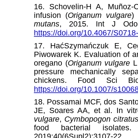
16. Schovelin-H A, Muñoz-C 
infusion (
Origanum vulgare
)
mutans
, 2015. Int J Odon
https://doi.org/10.4067/S07
17. HaćSzymańczuk E, Ceg
Piwowarek K. Evaluation of ant
oregano (
Origanum vulgare
L.
pressure mechanically se
chickens. Food Sci Biot
https://doi.org/10.1007/s100
18. Possamai MCF, dos Santo
JE, Soares AA, et al. In vitr
vulgare
,
Cymbopogon citratu
food bacterial isolate
2019;40(6Sup