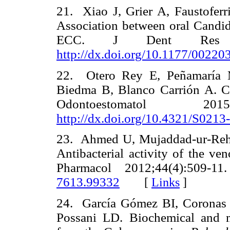
21. Xiao J, Grier A, Faustoferr
Association between oral Candid
ECC. J Dent Res 20
http://dx.doi.org/10.1177/0022
22. Otero Rey E, Peñamaría 
Biedma B, Blanco Carrión A. Ca
Odontoestomatol 2
http://dx.doi.org/10.4321/S02
23. Ahmed U, Mujaddad-ur-Reh
Antibacterial activity of the v
Pharmacol 2012;44(4):509-
7613.99332
[
Links
]
24. García Gómez BI, Coronas 
Possani LD. Biochemical and m