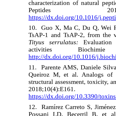
characterization of natural pept
Peptides 2012
https://dx.doi.org/10.1016/j.pep
10. Guo X, Ma C, Du Q, Wei R,
TsAP-1 and TsAP-2, from the v
Tityus serrulatus:
Evaluation 
activities Biochimie
http://dx.doi.org/10.1016/j.bioc
11. Parente AMS, Daniele Silv
Queiroz M, et al. Analogs of 
structural assessment, toxicity, a
2018;10(4
https://dx.doi.org/10.3390/toxi
12. Ramírez Carreto S, Jiménez
Possani LD, Becerril B, et a