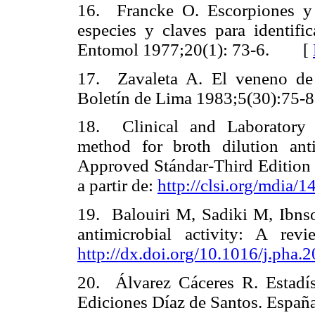
16. Francke O. Escorpiones y 
especies y claves para identifi
Entomol 1977;20(1): 73-6.
[
17. Zavaleta A. El veneno de 
Boletín de Lima 1983;5(30):75-8
18. Clinical and Laboratory St
method for broth dilution antif
Approved Stándar-Third Edition
a partir de:
http://clsi.org/mdia
19. Balouiri M, Sadiki M, Ibn
antimicrobial activity: A re
http://dx.doi.org/10.1016/j.pha.
20. Álvarez Cáceres R. Estadíst
Ediciones Díaz de Santos. España