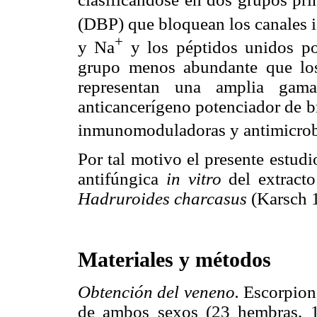
(DBP) que bloquean los canales i
+
y Na
y los péptidos unidos po
grupo menos abundante que los 
representan una amplia gama
anticancerígeno potenciador de b
inmunomoduladoras y antimicrob
Por tal motivo el presente estud
antifúngica
in vitro
del extract
Hadruroides charcasus
(Karsch 
Materiales y métodos
Obtención del veneno.
Escorpion
de ambos sexos (23 hem
bras, 