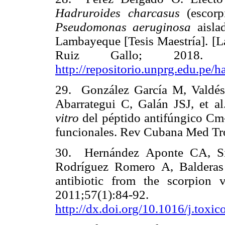
Hadruroides charcasus
(escor
Pseudomonas aeruginosa
aisl
Lambayeque [Tesis Maestría]. [
Ruiz Gallo; 2018. 
http://repositorio.unprg.edu.p
29. González García M, Valdé
Abarrategui C, Galán JSJ, et a
vitro
del péptido antifúngico Cm-
funcionales. Rev Cubana Med Tr
30. Hernández Aponte CA, Sil
Rodríguez Romero A, Balderas
antibiotic from the scorpio
2011;57(1
http://dx.doi.org/10.1016/j.toxi