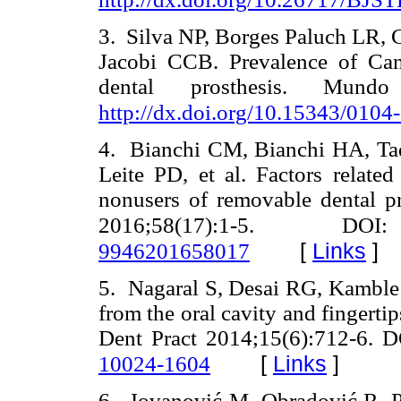
3. Silva NP, Borges Paluch LR,
Jacobi CCB. Prevalence of Cand
dental prosthesis. Mundo
http://dx.doi.org/10.15343/01
4. Bianchi CM, Bianchi HA, Ta
Leite PD, et al. Factors related
nonusers of removable dental p
2016;58(17):1-5. DOI:
[
Links
]
9946201658017
5. Nagaral S, Desai RG, Kamble V
from the oral cavity and fingert
Dent Pract 2014;15(6):712-6. 
[
Links
]
10024-1604
6. Jovanović
M, Obradović R, Pe