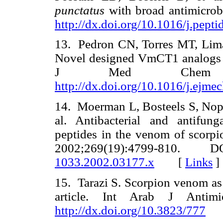
punctatus
with broad antimicrob
http://dx.doi.org/10.1016/j.pept
13. Pedron CN, Torres MT, Lima
Novel designed VmCT1 analogs wi
J Med Chem 2017
http://dx.doi.org/10.1016/j.ejme
14. Moerman L, Bosteels S, Nopp
al. Antibacterial and antifunga
peptides in the venom of scorpi
2002;269(19):4799-810
1033.2002.03177.x
[
Links
]
15. Tarazi S. Scorpion venom as
article. Int Arab J Antim
http://dx.doi.org/10.3823/777