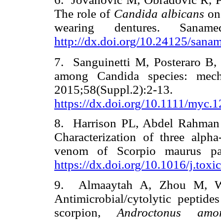
The role of
Candida albicans
on
wearing dentures. Sana
http://dx.doi.org/10.24125/sana
7. Sanguinetti M, Posteraro B, 
among Candida species: mech
2015;58(Supp
https://dx.doi.org/10.1111/myc.
8. Harrison PL, Abdel Rahman
Characterization of three alpha
venom of Scorpio maurus pal
https://dx.doi.org/10.1016/j.tox
9. Almaaytah A, Zhou M, W
Antimicrobial/cytolytic peptid
scorpion,
Androctonus am