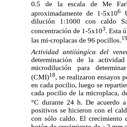
0.5 de la escala de Me Farl
6
aproximadamente de 1-5x10
U
dilución 1:1000 con caldo Sa
3
concentración de 1-5x10
. Esta 
1
las mi-croplacas de 96 pocillos.
Actividad antiíúngica del ven
determinación de la activida
microdilución para determina
18
(CMI)
, se realizaron ensayos 
en cada pocilio, luego se repart
cada pocilio de la microplaca, d
°C durante 24 h. De acuerdo a
positivos se hicieron con el cal
con sólo caldo. El crecimiento d
botón de crecimiento
de
2 mm o 