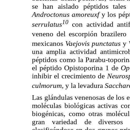
se han aislado péptidos tal
Androctonus amoreuxf
y los pé
10
serrulatus
con actividad anti
veneno del escorpión brazilero
mexicanos
Vaejovis punctatus
y
una amplia actividad antimicrob
péptidos como la Parabu-toporin
el péptido Opistoporina 1 de
Op
inhibir el crecimiento de
Neurosp
culmorum,
y la levadura
Saccharo
Las glándulas venenosas de los 
moléculas biológicas activas co
biogénicas, como otras molécu
gran variedad de diversos p
clasificándose en dos grupos pri