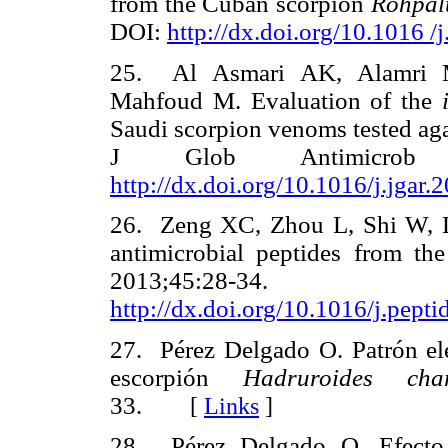
from the Cuban scorpion
Rohpal
DOI:
http://dx.doi.org/10.1016 /
25. Al Asmari AK, Alamri M
Mahfoud M. Evaluation of the
Saudi scorpion venoms tested aga
J Glob Antimicrob R
http://dx.doi.org/10.1016/j.jgar.
26. Zeng XC, Zhou L, Shi W, L
antimicrobial peptides from th
2013;45:
http://dx.doi.org/10.1016/j.pept
27. Pérez Delgado O. Patrón ele
escorpión
Hadruroides ch
33.
[
Links
]
28. Pérez Delgado O. Efecto 