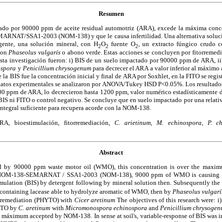
Resumen
do por 90000 ppm de aceite residual automotriz (ARA), excede la máxima conc
NAT/SSA1-2003 (NOM-138) y que le causa infertilidad. Una alternativa solució
rgente, una solución mineral, con H
O
fuente O
, un extracto fúngico crudo c
2
2
2
con
Phaseolus vulgarís
o abono verde. Estas acciones se concluyen por fitorreme
esta investigación fueron: i) BIS de un suelo impactado por 90000 ppm de ARA, 
ospora
y
Penicillium chrysogenum
para decrecer el ARA a valor inferior al máxim
e la BIS fue la concentración inicial y final de ARA por Soxhlet, en la FITO se regi
 datos experimentales se analizaron por ANOVA/Tukey HSD P<0.05%. Los resultado
0 ppm de ARA, lo decrecieron hasta 1200 ppm, valor numérico estadísticamente 
S ni FITO o control negativo. Se concluye que en suelo impactado por una relati
 integral suficiente para recupera acorde con la NOM-138.
RA,
bioestimulación,
fitorremediación,
C. arietinum,
M. echinospora,
P. c
Abstract
ed by 90000 ppm waste motor oil (WMO), this concentration is over the maxi
a NOM-138-SEMARNAT / SSA1-2003 (NOM-138), 9000 ppm of WMO is causing soil
timulation (BIS) by detergent following by mineral solution then. Subsequently the
 containing lacease able to hydrolyze aromatic of WMO, then by
Phaseolus vulgar
remediation (PHYTO) with
Cicer aretinum
The objectives of this research were: i
YTO by
C. aretinum
with
Micromonospora echinospora
and
Penicillium chrysoge
 máximum accepted by NOM-138. In sense at soil's, variable-response of BIS was in