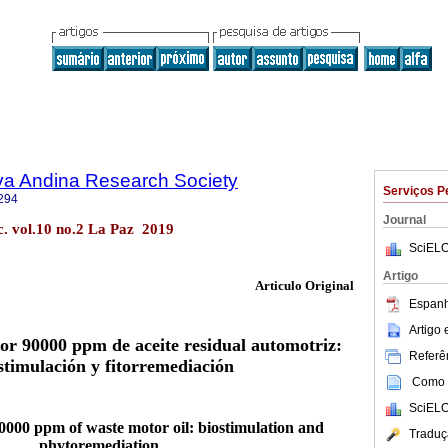
lva Andina Research Society
Serviços P
294
Journal
c. vol.10 no.2 La Paz 2019
SciELO
Artigo
Articulo Original
Espanh
Artigo
or 90000 ppm de aceite residual automotriz:
Referên
stimulación y fitorremediación
Como c
SciELO
0000 ppm of waste motor oil: biostimulation and
Traduç
phytoremediation