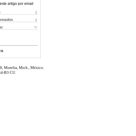
este artigo por email
s
cionados
ar
nk
00, Morelia, Mich., México.
 Ed-B3 CU.