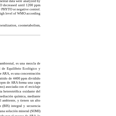
mental data were analyzed by
 decreased until 1200 ppm
r PHYTO or negative control.
 high level of WMO according
neralization,
coometabolism,
ambiental, es una mezcla de
l de Equilibrio Ecológico y
e ARA, es una concentración
mitido de 4400 ppm dividido
0 ppm de ARA forma una capa
no) asociada con el reciclaje
ta heterotrófica oxidante del
emediación química, mediante
l ambiente, y tienen un alto
n (BIS) integral y secuencia
 una solución mineral (SOMI)
cado por el exceso de ARA, lo