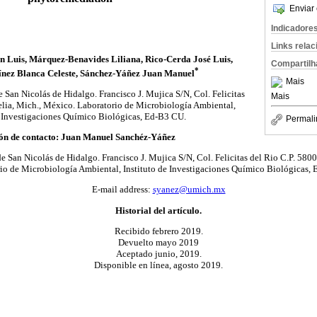
Enviar 
Indicadore
Links rela
n Luis, Márquez-Benavides Liliana, Rico-Cerda José Luis,
Compartilh
*
nez Blanca Celeste, Sánchez-Yáñez Juan Manuel
Mais
San Nicolás de Hidalgo. Francisco J. Mujica S/N, Col. Felicitas
Mais
elia, Mich., México. Laboratorio de Microbiología Ambiental,
e Investigaciones Químico Biológicas, Ed-B3 CU.
Permali
ón de contacto:
Juan Manuel Sanchéz-Yáñez
San Nicolás de Hidalgo. Francisco J. Mujica S/N, Col. Felicitas del Rio C.P. 580
io de Microbiología Ambiental, Instituto de Investigaciones Químico Biológicas,
E-mail address:
syanez@umich.mx
Historial del artículo.
Recibido febrero 2019.
Devuelto mayo 2019
Aceptado junio, 2019.
Disponible en línea, agosto 2019.