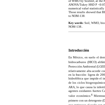
of WMO by Soxhlet, at the
ANOVA/Tukey HSD P <0.05%
numerical valué statistical
Those results showed that B
to NOM-138.
Key words:
Soil,
WMO,
bio
NOM-138..
Introducción
En México, en suelo el der
hidrocarburos (HICO) alifát
Protección Ambiental (LGEEP
relativamente alta acord
en la fracción: ligera de 
hidrofóbica que impide el i
de los ciclos biogeoquímicos
ARA, lo que causa la inferti
agentes oxidantes fuertes C
6
valor económico.
Mientras 
primero con un detergente (D
que enriquece el suelo con 