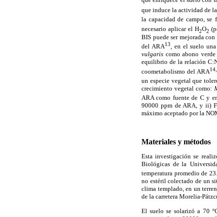
que induce la actividad de l
la capacidad de campo, se
necesario aplicar el H
O
(p
2
2
BIS puede ser mejorada con 
13
del ARA
, en el suelo un
vulgaris
como abono verde 
equilibrio de la relación C
14
coometabolismo del ARA
un especie vegetal que tole
crecimiento vegetal como:
ARA como fuente de C y en
90000 ppm de ARA, y ii) 
máximo aceptado por la NO
Materiales y métodos
Esta investigación se reali
Biológicas de la
Universid
temperatura promedio de 23
no estéril colectado de un s
clima templado, en un terre
de la carretera Morelia-Pátz
El suelo se solarizó a 70 