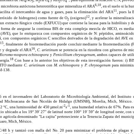
4
3
2
4
2
4
6,10
a microbiota autóctona heterotrófica que mineraliza el ARA
, en el suelo si la 
11
facilita el intercambio de agua y gases, para la eliminación del ARA
, pues la 
12
eróxido de hidrogeno) como fuente de O
(oxigeno)
, y acelerar la mineraliza
2
un extracto fúngico crudo (EXFUCU) que contiene la lacasa para la hidrólisis y d
a forma de asegurar la continua BIS de esta compleja mezcla de HICO, es medi
(AVE), que lo enriquezca con compuestos orgánicos de N: péptidos, aminoácido
:N, con compuestos orgánicos C sencillos derivados de la degradación del AVE en 
,15
, finalmente de biorremediación puede concluir mediante la fitorremediación 
16
re y degrade el ARA
,
C. arietinum
se potencia en la rizosfera con géneros de m
Micromo-nospora echinospora
y
Penicillium chrysogenum,
ambos capaces de utili
18
ergía.
Con base a lo anterior los objetivos de esta investigación fueron: i) B
FITO mediante
C. arietinum
con
M. echinospora
y
P. chrysogenum
para minimiza
M-138.
zó en el invernadero del Laboratorio de Microbiología Ambiental, del Instituto
ad Michoacana de San Nicolás de Hidalgo (UMSNH), Morelia, Mich, México. E
-2
-1
.2 °C, una luminosidad de 450 µmol.m
s
, una humedad relativa de 67%. Para es
itio ubicado a los 19° 39' 27" de latitud norte 100° 19' 59" de longitud oeste, co
no agrícola denominado "La cajita" perteneciente a la Tenencia Zapata del municip
cuaro, Mich, México.
°C/48 h y tamizó con malla del No. 20 para minimizar el problema de plagas y 