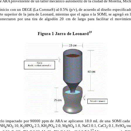
ARA proveniente de un taller mecánico automotriz de la ciudad de Morelia, Mic
l inicio con un DEGE (La Corona®) al 0.5% (p/v), de acuerdo al diseño especificad
rte superior de la jarra de Leonard, mientras que el agua o la SOMI, se agregó en la
conectaron por una tira de algodón 20 cm de largo para facilitar el movimien
uelo impactado por 90000 ppm de ARA se aplicaron 18.0 mL de una SOMI cada 3
 NH
NO
10, K
HPO
2.5, KH
PO
2.0, MgSO
1.0, NaCl 0.1, CaCl
0.1, FeSO
tra
4
3
2
4
2
4
4
2
4
17