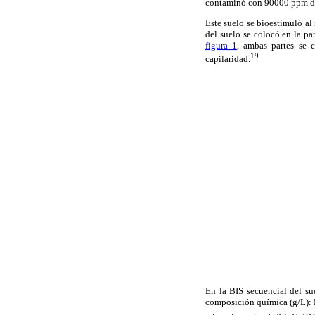
contaminó con 90000 ppm de 
Este suelo se bioestimuló a
del suelo se colocó en la pa
figura 1
, ambas partes se 
19
capilaridad.
En la BIS secuencial del s
composición química (g/L):