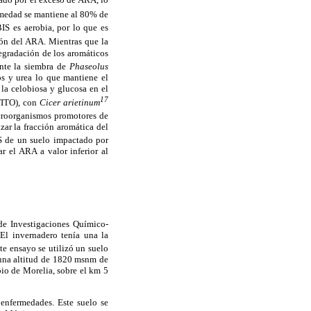
humedad se mantiene al 80% de
BIS es aerobia, por lo que es
ción del ARA. Mientras que la
egradación de los aromáticos
ante la siembra de
Phaseolus
s y urea lo que mantiene el
la celobiosa y glucosa en el
17
(FITO), con
Cicer arietinum
icroorganismos promotores de
zar la fracción aromática del
IS de un suelo impactado por
r el ARA a valor inferior al
 de Investigaciones Químico-
l invernadero tenía una la
te ensayo se utilizó un suelo
n una altitud de 1820 msnm de
io de Morelia, sobre el km 5
enfermedades. Este suelo se