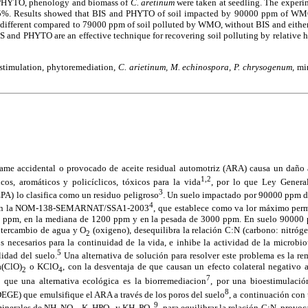
 PHYTO, phenology and biomass of
C. aretinum
were taken at seedling. The experi
. Results showed that BIS and PHYTO of soil impacted by 90000 ppm of WMO
ly different compared to 79000 ppm of soil polluted by WMO, without BIS and eithe
IS and PHYTO are an effective technique for recovering soil polluting by relative
stimulation,
phytoremediation,
C. arietinum,
M. echinospora,
P. chrysogenum,
mi
rame accidental o provocado de aceite residual automotriz (ARA) causa un daño 
1,2
icos, aromáticos y policíclicos, tóxicos para la vida
, por lo que Ley Genera
3
A) lo clasifica como un residuo peligroso
. Un suelo impactado por 90000 ppm d
4
e con la NOM-138-SEMARNAT/SSA1-2003
, que establece como va lor máximo per
200 ppm, en la mediana de 1200 ppm y en la pesada de 3000 ppm. En suelo 9000
ntercambio de agua y O
(oxigeno), desequilibra la relación C:N (carbono: nitróge
2
 necesarios para la continuidad de la vida, e inhibe la actividad de la microbio
5
lidad del suelo.
Una alternativa de solución para resolver este problema es la r
a(ClO)
o KClO
, con la desventaja de que causan un efecto colateral negativo a
2
4
7
que una alternativa ecológica es la biorremediacion
, por una bioestimulació
8
EGE) que emulsifique el ARA a través de los poros del suelo
, a continuación con
9
minerales de NH
NO
, K
HPO
y KH
PO
, para equilibrar la relación C:N, provo