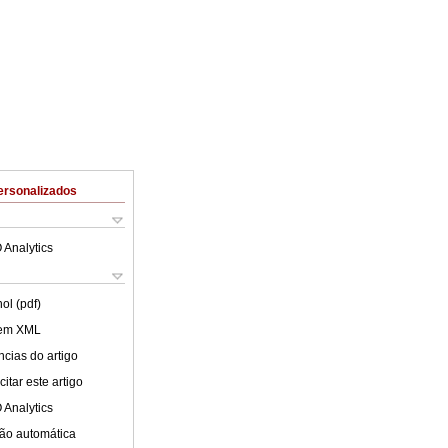
ersonalizados
 Analytics
ol (pdf)
 em XML
cias do artigo
itar este artigo
 Analytics
ão automática