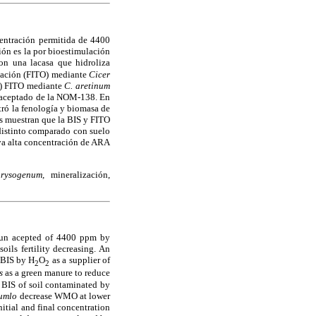
entración permitida de 4400
n es la por bioestimulación
on una lacasa que hidroliza
diación (FITO) mediante
Cicer
ii) FITO mediante
C. aretinum
o aceptado de la NOM-138. En
stró la fenología y biomasa de
s muestran que la BIS y FITO
distinto comparado con suelo
va alta concentración de ARA
hrysogenum,
mineralización,
mun acepted of 4400 ppm by
s fertility decreasing. An
 BIS by H
O
as a supplier of
2
2
ís
as a green manure to reduce
) BIS of soil contaminated by
numlo
decrease WMO at lower
itial and final concentration