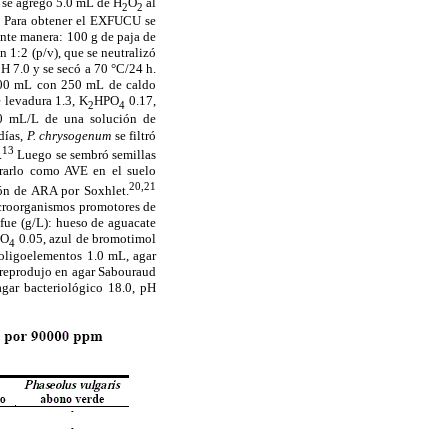
 se agregó 5.0 mL de H
O
al
2
2
. Para obtener el EXFUCU se
ente manera: 100 g de paja de
1:2 (p/v), que se neutralizó
H 7.0 y se secó a 70 °C/24 h.
500 mL con 250 mL de caldo
 levadura 1.3, K
HPO
0.17,
2
4
0 mL/L de una solución de
días,
P. chrysogenum
se filtró
13
.
Luego se sembró semillas
orarlo como AVE en el suelo
20,21
ión de ARA por Soxhlet.
croorganismos promotores de
fue (g/L): hueso de aguacate
SO
0.05, azul de bromotimol
4
oligoelementos 1.0 mL, agar
 reprodujo en agar Sabouraud
agar bacteriológico 18.0, pH