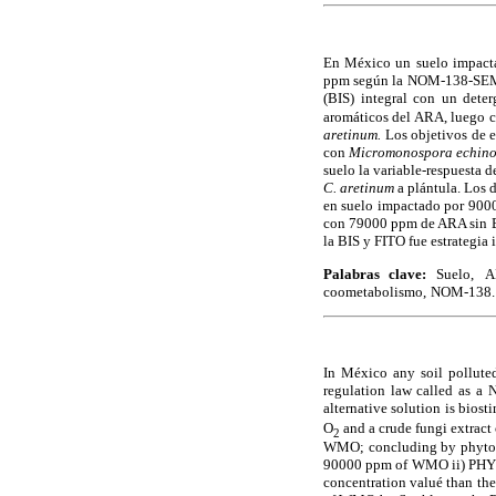
En México un suelo impacta
ppm según la NOM-138-SEMAR
(BIS) integral con un dete
aromáticos del ARA, luego 
aretinum.
Los objetivos de 
con
Micromonospora echin
suelo la variable-respuesta d
C. aretinum
a plántula. Los
en suelo impactado por 9000
con 79000 ppm de ARA sin BI
la BIS y FITO fue estrategia
Palabras clave:
Suelo,
A
coometabolismo,
NOM-138.
In México any soil pollut
regulation law called as 
alternative solution is bios
O
and a crude fungi extract
2
WMO; concluding by phyto
90000 ppm of WMO ii) PH
concentration valué than the