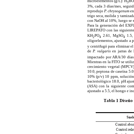
microelementos (g/L): H
B
3
3%, cada 3 días/mes, segui
reprodujo
P. chrysogenum
en
trigo seca, molida y tamiza
con NaOH al 10%, luego se so
Para la generación del EX
LIREPATO con las siguiente 
KH
PO
2.61, MgSO
1.5,
2
4
4
oligoelementos, ajustado a 
y centrifugó para eliminar e
de
P. vulgaris
en jarras de
impactado por ARA/30 días
Mientras en la FITO se utili
crecimiento vegetal (MPCV
10.0, peptona de caseína 5.0
10% (p/v) 10 ppm, solución
bacteriológico 18.0, pH ajus
(ASA) con la siguiente comp
ajustado a 5.5, el hongo e i