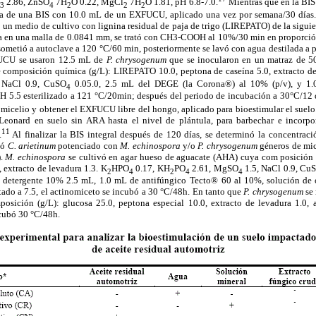
O
2.86, ZnSO
7H
O 0.22, MgCl
7H
O 1.81, pH 6.8-7.0.
Mientras que en la BIS
3
4
2
2
2
da de una BIS con 10.0 mL de un EXFUCU, aplicado una vez por semana/30 días
 un medio de cultivo con lignina residual de paja de trigo (LIREPATO) de la sigui
da en una malla de 0.0841 mm, se trató con CH3-COOH al 10%/30 min en proporción 
metió a autoclave a 120 °C/60 min, posteriormente se lavó con agua destilada a p
FUCU se usaron 12.5 mL de
P. chrysogenum
que se inocularon en un matraz de 
composición química (g/L): LIREPATO 10.0, peptona de caseína 5.0, extracto de
 NaCl 0.9, CuSO
0.05.0, 2.5 mL del DEGE (la Corona®) al 10% (p/v), y 1.
4
pH 5.5 esterilizado a 121 °C/20min; después del periodo de incubación a 30°C/12 
l micelio y obtener el EXFUCU libre del hongo, aplicado para bioestimular el suelo
 Leonard en suelo sin ARA hasta el nivel de plántula, para barbechar e incorp
11
.
Al finalizar la BIS integral después de 120 días, se determinó la concentrac
zó
C. arie
tinum
potenciado con
M. echinospora
y/o
P. chrysogenum
géneros de mi
).
M. echinospora
se cultivó en agar hueso de aguacate (AHA) cuya com posición 
, extracto de levadura 1.3. K
HPO
0.17, KH
PO
2.61, MgSO
1.5, NaCl 0.9, Cu
2
4
2
4
4
 detergente 10% 2.5 mL, 1.0 mL de antifúngico
Tecto® 60 al 10%, solución de 
tado a 7.5, el actinomiceto se incubó a 30 °C/48h. En tanto que
P. chrysogenum
se
osición (g/L): glucosa 25.0, peptona especial 10.0, extracto de levadura 1.0, 
ncubó 30 °C/48h.