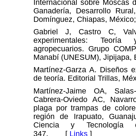
Internacional sobre Moscas de
Ganadería, Desarrollo Rura
Domínguez, Chiapas, México; 
Gabriel J, Castro C, Val
experimentales: Teoría
agropecuarios. Grupo COMPA
Manabí (UNESUM), Jipijapa, E
Martínez-Garza A. Diseños e
de teoría. Editorial Trillas, M
Martínez-Jaime OA, Salas
Cabrera-Oviedo AC, Navarro
plaga por trampas de colore
región de Irapuato, Guanaju
Ciencia y Tecnología d
[
Links
]
347.