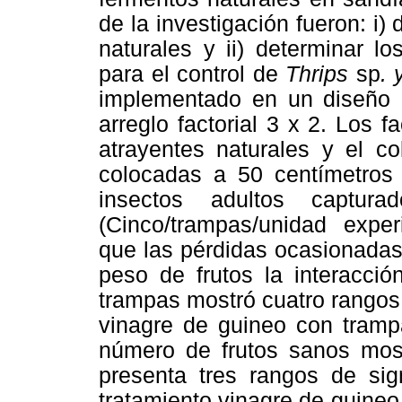
de la investigación fueron: i)
naturales y ii) determinar l
para el control de
Thrips
sp
.
implementado en un diseño 
arreglo factorial 3 x 2. Los f
atrayentes naturales y el c
colocadas a 50 centímetros
insectos adultos captu
(Cinco/trampas/unidad exper
que las pérdidas ocasionadas
peso de frutos la interacció
trampas mostró cuatro rangos,
vinagre de guineo con trampa
número de frutos sanos most
presenta tres rangos de sign
tratamiento vinagre de guineo