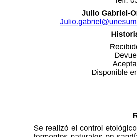
Telf. 
Julio Gabriel-O
Julio.gabriel@unesum
Histori
Recibid
Devue
Acepta
Disponible en
Se realizó el control etológic
fermentos naturales en sandí