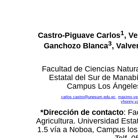
1
Castro-Piguave Carlos
, V
3
Ganchozo Blanca
, Valv
Facultad de Ciencias Natura
Estatal del Sur de Manab
Campus Los Ángeles,
carlos.castro@unesum.edu.ec
,
maximo.ve
yhonny.v
*Dirección de contacto
:
Fa
Agricultura. Universidad Es
1.5 vía a Noboa, Campus los