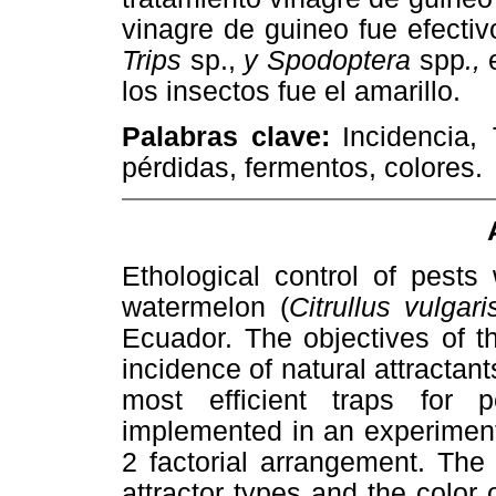
vinagre de guineo fue efectiv
Trips
sp.,
y Spodoptera
spp
.,
e
los insectos fue el amarillo.
Palabras clave:
Incidencia,
pérdidas, fermentos, colores.
Ethological control of pests 
watermelon (
Citrullus vulgar
Ecuador. The objectives of t
incidence of natural attractant
most efficient traps for 
implemented in an experiment
2 factorial arrangement. The
attractor types and the color 