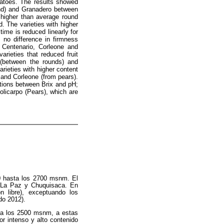
omatoes. The results showed
und) and Granadero between
 higher than average round
d. The varieties with higher
time is reduced linearly for
 no difference in firmness
, Centenario, Corleone and
arieties that reduced fruit
 (between the rounds) and
arieties with higher content
 and Corleone (from pears).
lations between Brix and pH;
Policarpo (Pears), which are
250 hasta los 2700 msnm. El
, La Paz y Chuquisaca. En
n libre), exceptuando los
do 2012).
ta los 2500 msnm, a estas
or intenso y alto contenido