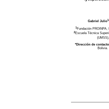
1
Gabriel Julio
1
Fundación PROINPA, Re
2
Escuela Técnica Super
(UMSS), 
*Dirección de contacto
Bolivia.