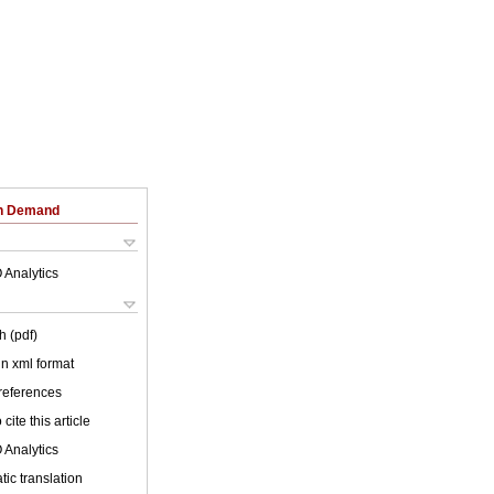
on Demand
 Analytics
h (pdf)
 in xml format
 references
cite this article
 Analytics
ic translation