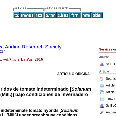
lva Andina Research Society
Services 
9294
Journal
c. vol.7 no.2 La Paz 2016
SciELO
Article
ARTÍCULO ORIGINAL
Spanis
Article
ridos de tomate indeterminado [
Solanum
Article
(Mill.)] bajo condiciones de invernadero
How to 
SciELO
 indeterminate tomato hybrids [
Solanum
Automat
m
L. (Mill.)]
under greenhouse conditions