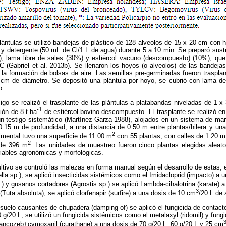
plántulas se utilizó bandejas de plástico de 128 alveolos de 15 x 20 cm con
y detergente (50 mL de Cl/1 L de agua) durante 5 a 10 min. Se preparó sustr
%), lama libre de sales (30%) y estiércol vacuno (descompuesto) (10%), que 
 (Gabriel et al. 2013b). Se llenaron los hoyos (o alveolos) de las bandeja
 la formación de bolsas de aire. Las semillas pre-germinadas fueron traspla
cm de diámetro. Se depositó una plántula por hoyo, se cubrió con lama d
o.
o se realizó el trasplante de las plántulas a platabandas niveladas de 1 x
-1
ión de 8 t.ha
de estiércol bovino descompuesto. El trasplante se realizó e
 testigo sistemático (Martínez-Garza 1988), alojados en un sistema de marc
.15 m de profundidad, a una distancia de 0.50 m entre plantas/hilera y una
2
imental tuvo una superficie de 11.00 m
con 55 plantas, con calles de 1.20 m 
2
 de 396 m
. Las unidades de muestreo fueron cinco plantas elegidas aleato
riables agronómicas y morfológicas.
cultivo se controló las malezas en forma manual según el desarrollo de estas, 
lla sp.), se aplicó insecticidas sistémicos como el Imidacloprid (impacto) a 
sp.) y gusanos cortadores (Agrostis sp.) se aplicó Lambda-cihalotrina (karate)
3
 (Tuta absoluta), se aplicó clorfenapir (surfire) a una dosis de 10 cm
/20 L de 
suelo causantes de chupadera (damping of) se aplicó el fungicida de contact
g/20 L, se utilizó un fungicida sistémicos como el metalaxyl (ridomil) y fungi
mancozeb+cymoxanil (curathane) a una dosis de 70 g/20 L, 60 g/20 L y 25 cm