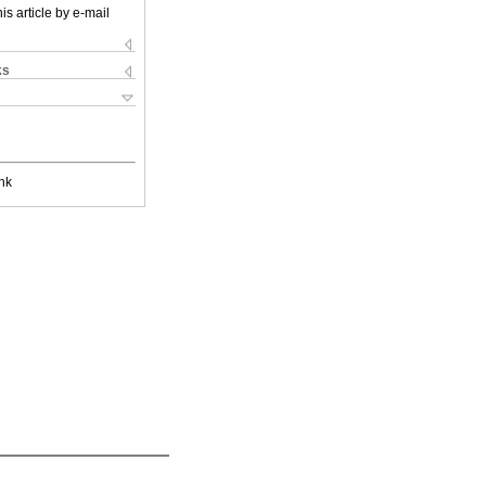
is article by e-mail
ks
nk