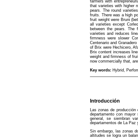
farmers with entrepreneuri
that varieties with highe
pears. The round varietie
fruits. There was a high po
fruit weight were Bruni (be
all varieties except Corl
between the pears. The fi
varieties and reduces line
firmness were slower Cor
Centenario and Granadero (f
of Brix were Hechicero, Af
Brix content increases line
weight and firmness of frui
now commercially that, ar
Key words:
Hybrid, Perform
Introducción
Las zonas de producción 
departamento con mayor s
general, se siembran var
departamentos de La Paz y
Sin embargo, las zonas d
altitudes se logra un bala