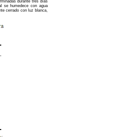
erminadas durante tres días
ual se humedece con agua
te cerrado con luz blanca,