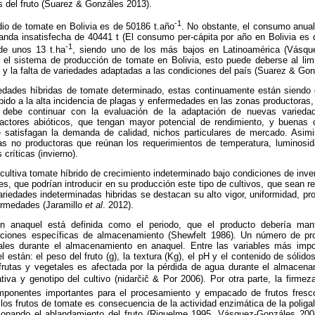
s del fruto (Suarez & Gonzáles 2013).
-1
dio de tomate en Bolivia es de 50186 t.año
. No obstante, el consumo anua
da insatisfecha de 40441 t (El consumo per-cápita por año en Bolivia es 
-1
de unos 13 t.ha
,
siendo uno de los más bajos en Latinoamérica (Vásqu
n el sistema de producción de tomate en Bolivia, esto puede deberse al lim
 y la falta de variedades adaptadas a las condiciones del país (Suarez & Gon
iedades híbridas de tomate determinado, estas continuamente están siendo
bido a la alta incidencia de plagas y enfermedades en las zonas productoras,
debe continuar con la evaluación de la adaptación de nuevas variedad
actores abióticos, que tengan mayor potencial de rendimiento, y buenas c
e satisfagan la demanda de calidad, nichos particulares de mercado. Asimi
as no productoras que reúnan los requerimientos de temperatura, luminosid
críticas (invierno).
cultiva tomate híbrido de crecimiento indeterminado bajo condiciones de inv
es, que podrían introducir en su producción este tipo de cultivos, que sean r
riedades indeterminadas hibridas se destacan su alto vigor, uniformidad, pr
fermedades (Jaramillo
et al
. 2012).
en anaquel está definida como el periodo, que el producto debería man
iciones específicas de almacenamiento (Shewfelt 1986). Un número de pr
ales durante el almacenamiento en anaquel. Entre las variables más impo
l están: el peso del fruto (g), la textura (Kg), el pH y el contenido de sólido
frutas y vegetales es afectada por la pérdida de agua durante el almacen
iva y genotipo del cultivo (nidarčič & Por 2006). Por otra parte, la firmeza
ponentes importantes para el procesamiento y empacado de frutos fresc
 los frutos de tomate es consecuencia de la actividad enzimática de la poliga
ionando el ablandamiento del fruto (Riquelme 1995, Vásquez-Gonzáles 2004