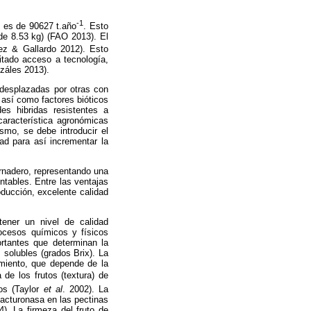
-1
l es de 90627 t.año
. Esto
de 8.53 kg) (FAO 2013). El
ez & Gallardo 2012). Esto
itado acceso a tecnología,
záles 2013).
 desplazadas por otras con
 así como factores bióticos
es hibridas resistentes a
aracterística agronómicas
smo, se debe introducir el
ad para así incrementar la
ernadero, representando una
entables. Entre las ventajas
oducción, excelente calidad
tener un nivel de calidad
ocesos químicos y físicos
rtantes que determinan la
s solubles (grados Brix). La
amiento, que depende de la
 de los frutos (textura) de
os (Taylor
et al
. 2002). La
lacturonasa en las pectinas
). La firmeza del fruto de