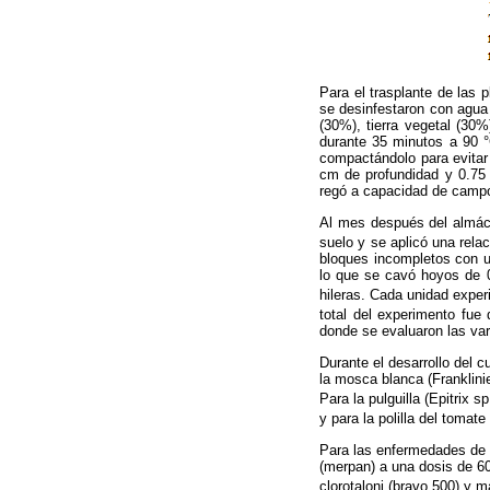
Para el trasplante de las 
se desinfestaron con agua 
(30%), tierra vegetal (30
durante 35 minutos a 90 °C
compactándolo para evitar
cm de profundidad y 0.75 
regó a capacidad de camp
Al mes después del almácig
suelo y se aplicó una relac
bloques incompletos con un
lo que se cavó hoyos de 0
hileras. Cada unidad exper
total del experimento fue
donde se evaluaron las va
Durante el desarrollo del 
la mosca blanca (Franklinie
Para la pulguilla (Epitrix 
y para la polilla del tomate
Para las enfermedades de 
(merpan) a una dosis de 60 
clorotaloni (bravo 500) y 