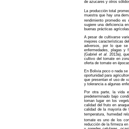
de azucares y otros sólido
La producción total prome
muestra que hay una deman
rendimiento promedio es 
sugiere una deficiencia e
buenas prácticas agrícolas
A pesar de cultivarse var
mejores características de
adversos, por lo que se 
enfermedades, plagas y f
(Gabriel
et al
. 2013a), qu
cultivo del tomate en zon
oferta de tomate en épocas 
En Bolivia poco o nada se 
oportunidad para agricultor
que presentan el uso de va
y tolerancia a algunas en
Por otra parte, la vida 
predeterminado bajo cond
toman lugar en los veget
calidad del fruto en anaque
calidad de la mayoría de 
temperatura, humedad relat
tomate es uno de los com
reducción de la firmeza en
y paredes celulares, ocas