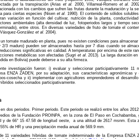
ctada por la transpiración (Arias
et al.
2000, Villarreal-Romero
et al
. 200
elacionada con los cambios que sufren las frutas durante la maduración y la 
a para ciertas especies (Nisen
et al
. 1990). El contenido de sólidos soluble
n variación en función del cultivar, nutrición de la planta, conductividad
 factores ambientales (alta densidad de luz, fotoperiodos largos y tiempo s
erminado), entre otros. En diversas variedades de fruto de tomate el conte
ix (Vásquez-González
et al
. 2004).
a un tomate madurado en planta, pues no existen condiciones para almacenar
 y 2/3 maduro) pueden ser almacenados hasta por 7 días cuando se almac
reducciones significativas en calidad. A temperaturas por encima de este ran
acciones metabólicas son afectadas (Sugri
et al
. 2013). La larga duración en
ndida en Bolivia) puede deberse a su alta firmeza.
nte investigación fueron: i) evaluar y seleccionar participativamente 11
esa ENZA ZADEN, por su adaptación, sus características agronómicas y d
pos-cosecha y ii) implementar con agricultores emprendedores el desarrollo 
íbridos seleccionados participativamente.
s
ó en dos periodos. Primer periodo. Este periodo se realizó entre los años 201
predios de la Fundación PROINPA, en la zona de El Paso en Cochabamba, 
sud y de 66° 15 47.58 de longitud oeste, a una altitud de 2617 msnm. Esta
 55% de HR y una precipitación media anual de 569.9 mm.
l de 11 variedades híbridas de tomate indeterminado de la Empresa EN