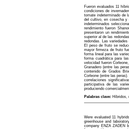
Fueron evaluados 11 híbr
condiciones de invernadero
tomate indeterminado de l
del cultivo, en cosecha y
indeterminados seleccion
rendimiento fueron Shano
presentaron un rendimient
superior al de las redonda
redondas. Las variedades c
El peso de fruto se reduc
mayor firmeza de fruto fu
forma lineal para las vari
forma cuadrática para la
velocidad fueron Corleone
Granadero (entre las pera
contenido de Grados Brix
Corleone (entre las peras)
correlaciones significati
participativa de las var
produciendo comercialmen
Palabras clave:
Híbridos, 
Were evaluated 11 hybri
greenhouse and laboratory
company ENZA ZADEN by ad