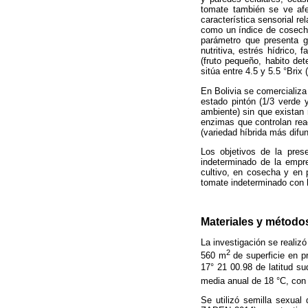
tomate también se ve afe
característica sensorial r
como un índice de cosech
parámetro que presenta gra
nutritiva, estrés hídrico,
(fruto pequeño, habito det
sitúa entre 4.5 y 5.5 °Br
En Bolivia se comercializ
estado pintón (1/3 verde
ambiente) sin que existan 
enzimas que controlan re
(variedad híbrida más difu
Los objetivos de la prese
indeterminado de la empr
cultivo, en cosecha y en 
tomate indeterminado con h
Materiales y método
La investigación se realiz
2
560 m
de superficie en 
17° 21 00.98 de latitud 
media anual de 18 °C, con
Se utilizó semilla sexua