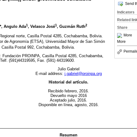
Send th
Indicators
Related lin
1
1
2
*, Angulo Ada
, Velasco José
, Guzmán Ruth
Share
More
gional norte, Casilla Postal 4285, Cochabamba, Bolivia.
ior de Agronomía (ETSA), Universidad Mayor de San Simón
More
Casilla Postal 992, Cochabamba, Bolivia.
Permali
:
Fundación PROINPA, Casilla Postal 4285, Cochabamba,
 Telf. (591)44319595, Fax. (591) 44319600.
Julio Gabriel
E-mail address:
j.gabriel@proinpa.org
Historial del artículo.
Recibido febrero, 2016.
Devuelto mayo 2016
Aceptado julio, 2016.
Disponible en línea, agosto, 2016.
Resumen