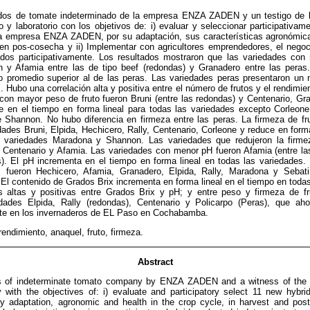
idos de tomate indeterminado de la empresa ENZA ZADEN y un testigo de
 y laboratorio con los objetivos de: i) evaluar y seleccionar participativa
a empresa ENZA ZADEN, por su adaptación, sus características agronómica
 en pos-cosecha y ii) Implementar con agricultores emprendedores, el negoc
ados participativamente. Los resultados mostraron que las variedades con
n y Afamia entre las de tipo beef (redondas) y Granadero entre las peras
o promedio superior al de las peras. Las variedades peras presentaron un
s. Hubo una correlación alta y positiva entre el número de frutos y el rendimi
on mayor peso de fruto fueron Bruni (entre las redondas) y Centenario, Gra
e en el tiempo en forma lineal para todas las variedades excepto Corleon
e Shannon. No hubo diferencia en firmeza entre las peras. La firmeza de fr
edades Bruni, Elpida, Hechicero, Rally, Centenario, Corleone y reduce en form
s variedades Maradona y Shannon. Las variedades que redujeron la firm
, Centenario y Afamia. Las variedades con menor pH fueron Afamia (entre la
s). El pH incrementa en el tiempo en forma lineal en todas las variedades
 fueron Hechicero, Afamia, Granadero, Elpida, Rally, Maradona y Sebati
. El contenido de Grados Brix incrementa en forma lineal en el tiempo en todas
vas altas y positivas entre Grados Brix y pH; y entre peso y firmeza de fr
iedades Elpida, Rally (redondas), Centenario y Policarpo (Peras), que a
te en los invernaderos de EL Paso en Cochabamba.
rendimiento, anaquel, fruto, firmeza.
Abstract
ds of indeterminate tomato company by ENZA ZADEN and a witness of th
 with the objectives of: i) evaluate and participatory select 11 new hybri
aptation, agronomic and health in the crop cycle, in harvest and post-