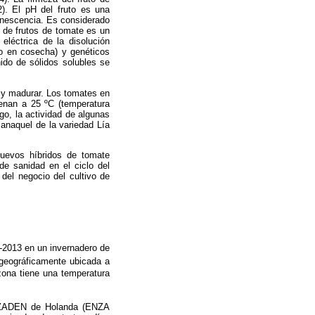
2). El pH del fruto es una
senescencia. Es considerado
s de frutos de tomate es un
 eléctrica de la disolución
eco en cosecha) y genéticos
nido de sólidos solubles se
 y madurar. Los tomates en
enan a 25 ºC (temperatura
go, la actividad de algunas
 anaquel de la variedad Lía
 nuevos híbridos de tomate
e sanidad en el ciclo del
del negocio del cultivo de
2-2013 en un invernadero de
geográficamente ubicada a
 zona tiene una temperatura
ZA ZADEN de Holanda (ENZA