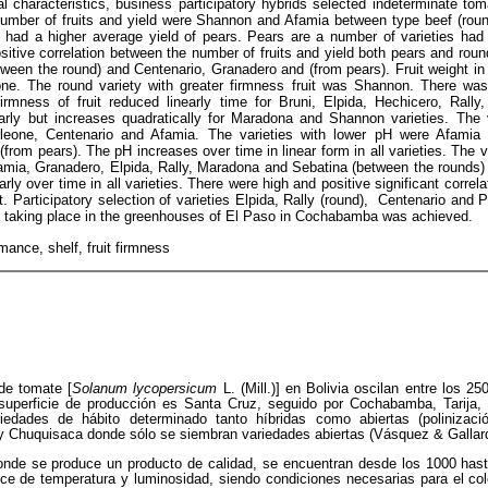
al characteristics, business participatory hybrids selected indeterminate t
r number of fruits and yield were Shannon and Afamia between type beef (ro
s had a higher average yield of pears. Pears are a number of varieties had
sitive correlation between the number of fruits and yield both pears and roun
tween the round) and Centenario, Granadero and (from pears). Fruit weight in 
eone. The round variety with greater firmness fruit was Shannon. There was
rmness of fruit reduced linearly time for Bruni, Elpida, Hechicero, Rally
arly but increases quadratically for Maradona and Shannon varieties. The v
leone, Centenario and Afamia. The varieties with lower pH were Afamia
rom pears). The pH increases over time in linear form in all varieties. The v
amia, Granadero, Elpida, Rally, Maradona and Sebatina (between the rounds)
arly over time in all varieties. There were high and positive significant corre
t. Participatory selection of varieties Elpida, Rally (round), Centenario and 
e taking place in the greenhouses of El Paso in Cochabamba was achieved.
ance, shelf, fruit firmness
de tomate [
Solanum lycopersicum
L. (Mill.)] en Bolivia oscilan entre los 
uperficie de producción es Santa Cruz, seguido por Cochabamba, Tarija
iedades de hábito determinado tanto híbridas como abiertas (polinizació
 Chuquisaca donde sólo se siembran variedades abiertas (Vásquez & Gallar
onde se produce un producto de calidad, se encuentran desde los 1000 has
nce de temperatura y luminosidad, siendo condiciones necesarias para el col