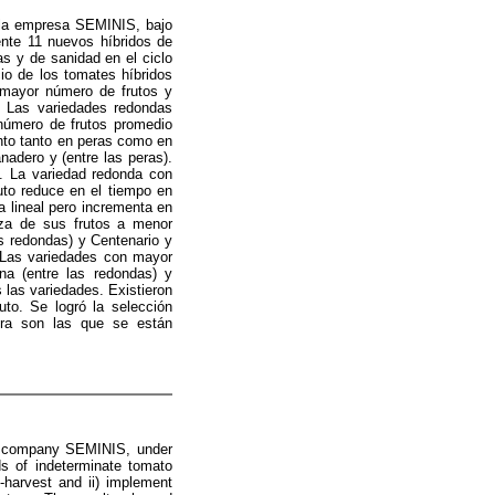
 la empresa SEMINIS, bajo
mente 11 nuevos híbridos de
s y de sanidad en el ciclo
io de los tomates híbridos
 mayor número de frutos y
. Las variedades redondas
 número de frutos promedio
ento tanto en peras como en
nadero y (entre las peras).
e. La variedad redonda con
uto reduce en el tiempo en
a lineal pero incrementa en
eza de sus frutos a menor
s redondas) y Centenario y
. Las variedades con mayor
na (entre las redondas) y
 las variedades. Existieron
uto. Se logró la selección
hora son las que se están
e company SEMINIS, under
ds of indeterminate tomato
harvest and ii) implement