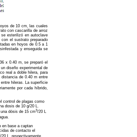
 hoyos de 10 cm, las cuales
ato con cascarilla de arroz
se esterilizó en autoclave
s con el sustrato preparado
ntadas en hoyos de 0.5 a 1
esinfestada y enseguida se
 36 x 0.40 m, se preparó el
n un diseño experimental de
o real a doble hilera, para
 distancia de 0.40 m entre
entre hileras. La superficie
riamente por cada híbrido,
el control de plagas como
una dosis de 10 g/20 L.
3
 a una dósis de 15 cm
/20 L
agua.
o en base a captan
cidas de contacto el
3
/20 L, respectivamente,