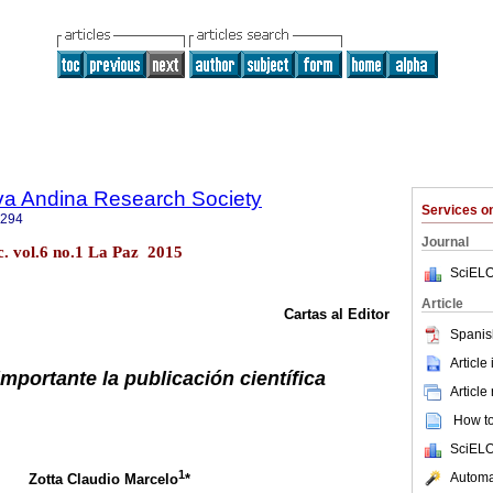
lva Andina Research Society
Services 
9294
Journal
c. vol.6 no.1 La Paz 2015
SciELO
Article
Cartas al Editor
Spanis
Article
mportante la publicación científica
Article
How to 
SciELO
1
Automat
Zotta Claudio Marcelo
*