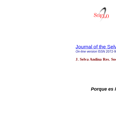
Journal of the Se
On-line version
ISSN
2072-
J. Selva Andina Res. So
Porque es i