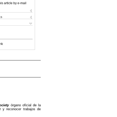
is article by e-mail
ks
nk
ociety
órgano oficial de la
r y reconocer trabajos de