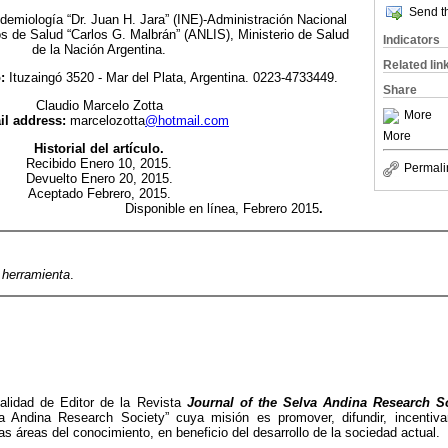
Send th
idemiología “Dr. Juan H. Jara” (INE)-Administración Nacional
tos de Salud “Carlos G. Malbrán” (ANLIS), Ministerio de Salud
Indicators
de la Nación Argentina.
Related lin
:
Ituzaingó 3520 - Mar del Plata, Argentina. 0223-4733449.
Share
Claudio Marcelo Zotta
More
il address:
marcelozotta
@hotmail.com
More
Historial del artículo.
Recibido Enero 10, 2015.
Permali
Devuelto Enero 20, 2015.
Aceptado Febrero, 2015.
Disponible en línea, Febrero 2015
.
,
herramienta
.
alidad de Editor de la Revista
Journal of the Selva Andina Research S
va Andina Research Society” cuya misión es promover, difundir, incentiva
as áreas del conocimiento, en beneficio del desarrollo de la sociedad actual.