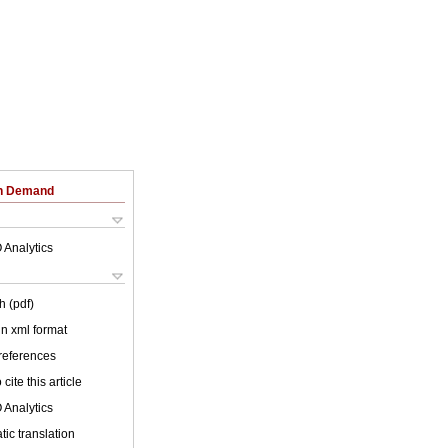
on Demand
 Analytics
h (pdf)
 in xml format
 references
cite this article
 Analytics
ic translation