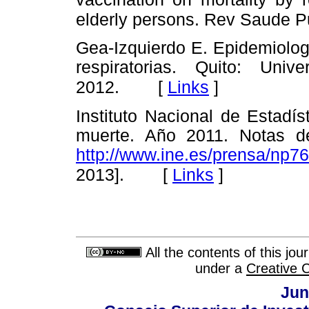
elderly persons. Rev Saude P
Gea-Izquierdo E. Epidemiolog
respiratorias. Quito: Univ
[
Links
]
2012.
Instituto Nacional de Estadí
muerte. Año 2011. Notas d
http://www.ine.es/prensa/np76
[
Links
]
2013].
All the contents of this jo
under a
Creative 
Jun