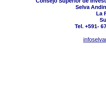
Consejo Superior de Invest
Selva Andi
La P
Su
Tel. +591- 6
infoselv