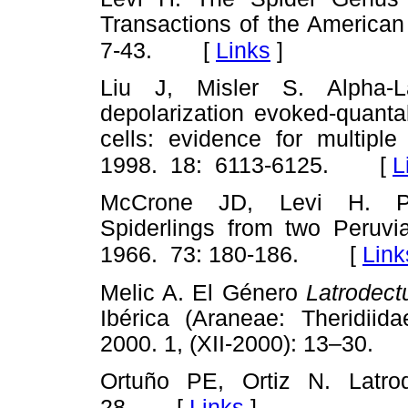
Transactions of the American 
[
Links
]
7-43.
Liu J, Misler S. Alpha-L
depolarization evoked-quanta
cells: evidence for multipl
[
L
1998. 18: 6113-6125.
McCrone JD, Levi H. Pos
Spiderlings from two Peruvi
[
Link
1966. 73: 180-186.
Melic A. El Género
Latrodec
Ibérica (Araneae: Theridiida
2000. 1, (XII-2000): 13–30.
Ortuño PE, Ortiz N. Latro
[
Links
]
28