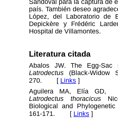
Sandoval para la captura de 
país. También deseo agradece
López, del Laboratorio de 
Depickère y Frédéric Lard
Hospital de Villamontes.
Literatura citada
Abalos JW. The Egg-Sac in
Latrodectus
(Black-Widow S
[
Links
]
270.
Aguilera MA, Elía GD, 
Latrodectus thoracicus
Nic
Biological and Phylogeneti
[
Links
]
161-171.