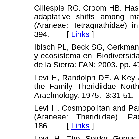
Gillespie RG, Croom HB, Hast
adaptative shifts among m
(Araneae: Tetragnathidae) i
[
Links
]
394.
Ibisch PL, Beck SG, Gerkmann
y ecosistema en Biodiversida
de la Sierra: FAN; 2003. pp. 4
Levi H, Randolph DE. A Key a
the Family Theridiidae Nor
Arachnology. 1975. 3:31-51.
Levi H. Cosmopolitan and Pan
(Araneae: Theridiidae). P
[
Links
]
186.
Levi H. The Spider Genu