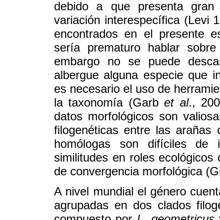
debido a que presenta gran v
variación interespecífica (Levi 
encontrados en el presente es
sería prematuro hablar sobr
embargo no se puede descart
albergue alguna especie que i
es necesario el uso de herramie
la taxonomía (Garb
et al
., 20
datos morfológicos son valiosa
filogenéticas entre las arañas 
homólogas son difíciles de i
similitudes en roles ecológico
de convergencia morfológica (Gi
A nivel mundial el género cuen
agrupadas en dos clados filog
compuesto por
L. geometricus