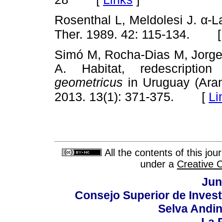
Rosenthal L, Meldolesi J. α-L
Ther. 1989. 42: 115-134.
Simó M, Rocha-Dias M, Jorge
A. Habitat, redescriptio
geometricus
in Uruguay (Aran
[
Li
2013. 13(1): 371-375.
All the contents of this jo
under a
Creative 
Jun
Consejo Superior de Invest
Selva Andi
La P