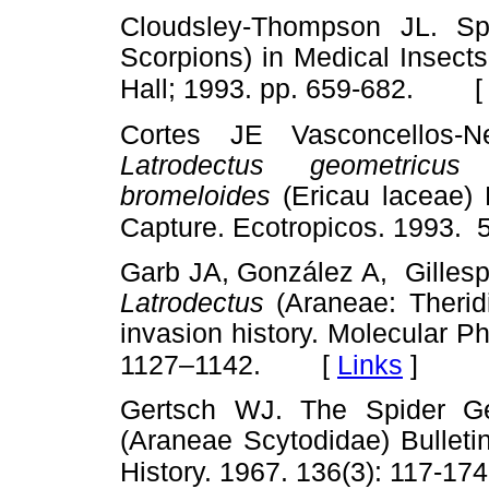
Cloudsley-Thompson JL. Sp
Scorpions) in Medical Insec
Hall; 1993. pp. 659-682.
Cortes JE Vasconcellos-N
Latrodectus geometricu
bromeloides
(Ericau laceae) 
Capture. Ecotropicos. 1993. 5
Garb JA, González A, Gillesp
Latrodectus
(Araneae: Therid
invasion history. Molecular P
[
Links
]
1127–1142.
Gertsch WJ. The Spider 
(Araneae Scytodidae) Bulleti
History. 1967. 136(3): 117-174