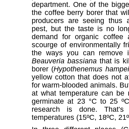
department. One of the bigge
the coffee berry borer that wi
producers are seeing thus a
pest, but the taste is no l
demand for organic coffee 
scourge of environmentally f
the ways you can remove i
Beauveria bassiana
that is ki
borer (
Hypothenemus hampe
yellow cotton that does not 
for warm-blooded animals. But
at what temperature can be r
germinate at 23 °C to 25 ºC 
research is done. That's
temperatures (15ºC, 18ºC, 21º