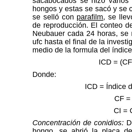
sacabocados se hizo varios 
hongos y estas se sacó y se c
se selló con
parafilm
, se lle
de reproducción. El conteo d
Neubauer cada 24 horas, se m
ufc hasta el final de la invest
medio de la formula del índice
ICD = (CF
Donde:
ICD = Índice d
CF = 
CI = 
Concentración de conidios:
De
hongo, se abrió la placa d