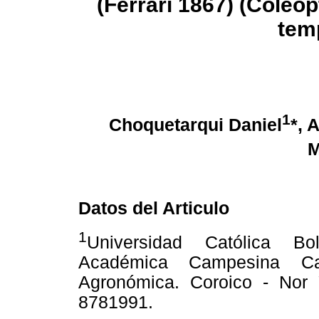
(Ferrari 1867) (Coleop
tem
1
Choquetarqui Daniel
*, 
M
Datos del Articulo
1
Universidad Católica B
Académica Campesina Ca
Agronómica. Coroico - Nor 
8781991.