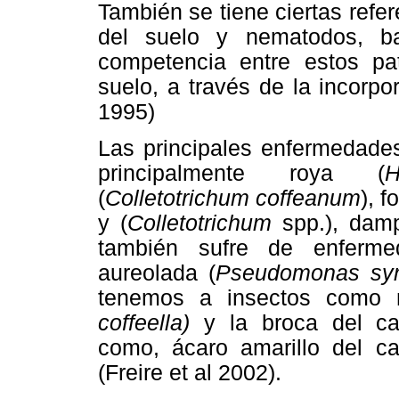
También se tiene ciertas refe
del suelo y nematodos, ba
competencia entre estos pa
suelo, a través de la incorp
1995)
Las principales enfermedade
principalmente roya (
H
(
Colletotrichum coffeanum
), f
y (
Colletotrichum
spp.), damp
también sufre de enferme
aureolada (
Pseudomonas syr
tenemos a insectos como 
coffeella)
y la broca del ca
como, ácaro amarillo del ca
(Freire et al 2002).