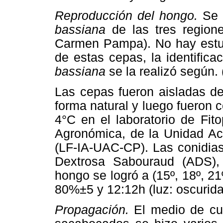
Reproducción del hongo.
Se u
bassiana
de las tres regione
Carmen Pampa). No hay estud
de estas cepas, la identifica
bassiana
se la realizó según
Las cepas fueron aisladas d
forma natural y luego fueron c
4°C en el laboratorio de Fito
Agronómica, de la Unidad 
(LF-IA-UAC-CP). Las conidias
Dextrosa Sabouraud (ADS), 
hongo se logró a (15º, 18º, 21
80%±5 y 12:12h (luz: oscurid
Propagación.
El medio de cul