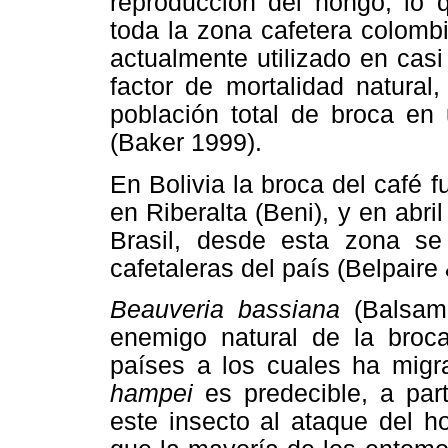
reproducción del hongo, lo q
toda la zona cafetera colomb
actualmente utilizado en cas
factor de mortalidad natura
población total de broca en 
(Baker 1999).
En Bolivia la broca del café 
en Riberalta (Beni), y en abri
Brasil, desde esta zona s
cafetaleras del país (Belpair
Beauveria bassiana
(Balsam
enemigo natural de la broca
países a los cuales ha migr
hampei
es predecible, a part
este insecto al ataque del h