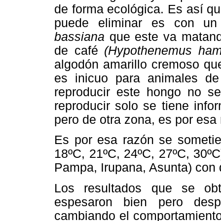
de forma ecológica. Es así q
puede eliminar es con u
bassiana
que este va matando
de café
(Hypothenemus ham
algodón amarillo cremoso que
es inicuo para animales de
reproducir este hongo no s
reproducir solo se tiene inf
pero de otra zona, es por esa 
Es por esa razón se sometier
18ºC, 21ºC, 24ºC, 27ºC, 30ºC
Pampa, Irupana, Asunta) con d
Los resultados que se obt
espesaron bien pero des
cambiando el comportamiento 