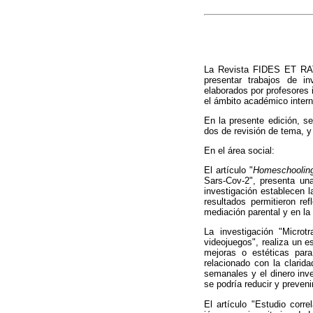
La Revista FIDES ET RATI
presentar trabajos de in
elaborados por profesores 
el ámbito académico intern
En la presente edición, se
dos de revisión de tema, y 
En el área social:
El artículo "
Homeschooli
Sars-Cov-2", presenta un
investigación establecen l
resultados permitieron re
mediación parental y en la a
La investigación "Microt
videojuegos", realiza un e
mejoras o estéticas para
relacionado con la clarida
semanales y el dinero inve
se podría reducir y preven
El artículo "Estudio corr