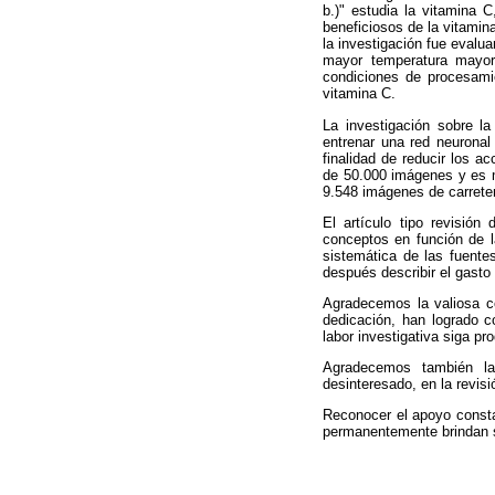
b.)" estudia la vitamina 
beneficiosos de la vitamin
la investigación fue evalu
mayor temperatura mayor
condiciones de procesami
vitamina C.
La investigación sobre la
entrenar una red neuronal 
finalidad de reducir los a
de 50.000 imágenes y es mu
9.548 imágenes de carrete
El artículo tipo revisión
conceptos en función de l
sistemática de las fuente
después describir el gasto
Agradecemos la valiosa co
dedicación, han logrado c
labor investigativa siga p
Agradecemos también la 
desinteresado, en la revisi
Reconocer el apoyo constan
permanentemente brindan su 