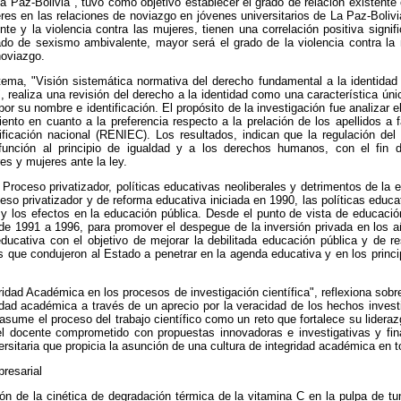
La Paz-Bolivia", tuvo como objetivo establecer el grado de relación existent
eres en las relaciones de noviazgo en jóvenes universitarios de La Paz-Bolivi
te y la violencia contra las mujeres, tienen una correlación positiva signifi
do de sexismo ambivalente, mayor será el grado de la violencia contra la 
noviazgo.
 tema, "Visión sistemática normativa del derecho fundamental a la identidad 
", realiza una revisión del derecho a la identidad como una característica ú
or su nombre e identificación. El propósito de la investigación fue analizar e
ento en cuanto a la preferencia respecto a la prelación de los apellidos a 
ntificación nacional (RENIEC). Los resultados, indican que la regulación del
 función al principio de igualdad y a los derechos humanos, con el fin 
es y mujeres ante la ley.
el Proceso privatizador, políticas educativas neoliberales y detrimentos de la
oceso privatizador y de reforma educativa iniciada en 1990, las políticas educ
 los efectos en la educación pública. Desde el punto de vista de educación
sde 1991 a 1996, para promover el despegue de la inversión privada en los 
ducativa con el objetivo de mejorar la debilitada educación pública y de r
as que condujeron al Estado a penetrar en la agenda educativa y en los princi
egridad Académica en los procesos de investigación científica", reflexiona sob
ridad académica a través de un aprecio por la veracidad de los hechos inves
 asume el proceso del trabajo científico como un reto que fortalece su lider
 el docente comprometido con propuestas innovadoras e investigativas y fin
ersitaria que propicia la asunción de una cultura de integridad académica en 
resarial
ón de la cinética de degradación térmica de la vitamina C en la pulpa de t