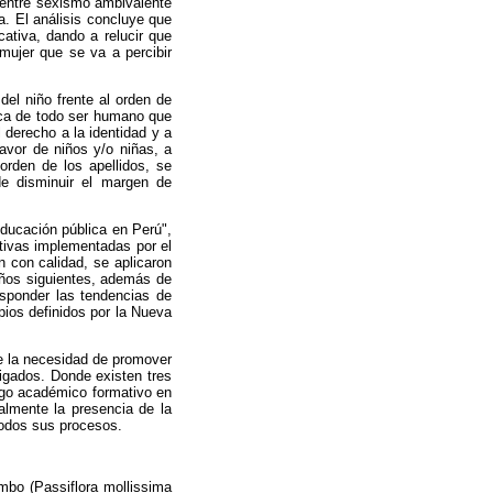
e entre sexismo ambivalente
a. El análisis concluye que
cativa, dando a relucir que
mujer que se va a percibir
del niño frente al orden de
nica de todo ser humano que
l derecho a la identidad y a
favor de niños y/o niñas, a
 orden de los apellidos, se
de disminuir el margen de
 educación pública en Perú",
ativas implementadas por el
 con calidad, se aplicaron
años siguientes, además de
esponder las tendencias de
pios definidos por la Nueva
re la necesidad de promover
tigados. Donde existen tres
azgo académico formativo en
almente la presencia de la
todos sus procesos.
umbo (Passiflora mollissima