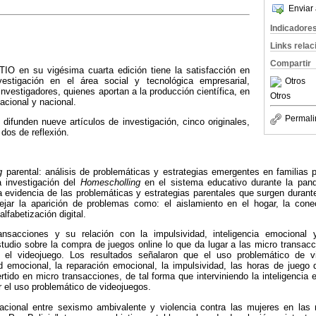
Enviar 
Indicadore
Links rela
Compartir
O en su vigésima cuarta edición tiene la satisfacción en
vestigación en el área social y tecnológica empresarial,
Otros
investigadores, quienes aportan a la producción científica, en
Otros
acional y nacional.
Permali
 difunden nueve artículos de investigación, cinco originales,
dos de reflexión.
ng
parental: análisis de problemáticas y estrategias emergentes en familias 
a investigación del
Homescholling
en el sistema educativo durante la pan
a evidencia de las problemáticas y estrategias parentales que surgen duran
flejar la aparición de problemas como: el aislamiento en el hogar, la conec
lfabetización digital.
ransacciones y su relación con la impulsividad, inteligencia emocional
studio sobre la compra de juegos online lo que da lugar a las micro transa
 el videojuego. Los resultados señalaron que el uso problemático de v
d emocional, la reparación emocional, la impulsividad, las horas de juego 
rtido en micro transacciones, de tal forma que interviniendo la inteligencia 
ir el uso problemático de videojuegos.
elacional entre sexismo ambivalente y violencia
contra las mujeres en las 