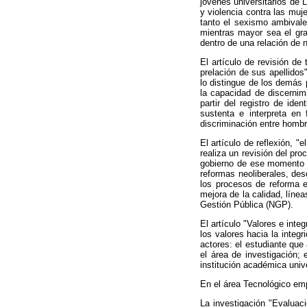
jóvenes universitarios de 
y violencia contra las muj
tanto el sexismo ambivalen
mientras mayor sea el gra
dentro de una relación de 
El artículo de revisión de
prelación de sus apellidos
lo distingue de los demás p
la capacidad de discernimi
partir del registro de ide
sustenta e interpreta en
discriminación entre hombr
El artículo de reflexión, "
realiza un revisión del pr
gobierno de ese momento y
reformas neoliberales, de
los procesos de reforma e
mejora de la calidad, líne
Gestión Pública (NGP).
El artículo "Valores e int
los valores hacia la integ
actores: el estudiante que
el área de investigación;
institución académica univ
En el área Tecnológico emp
La investigación "Evaluaci