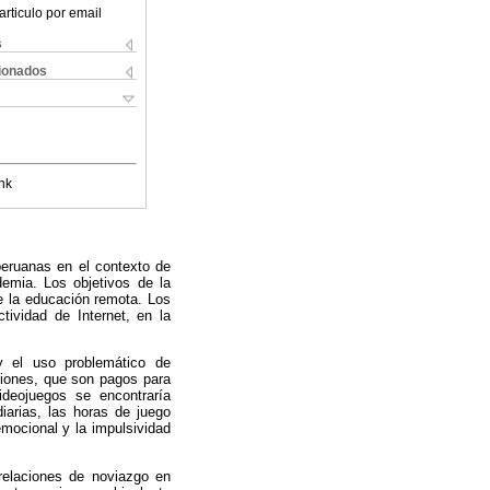
articulo por email
s
cionados
nk
peruanas en el contexto de
demia. Los objetivos de la
te la educación remota. Los
tividad de Internet, en la
 y el uso problemático de
cciones, que son pagos para
ideojuegos se encontraría
diarias, las horas de juego
emocional y la impulsividad
relaciones de noviazgo en