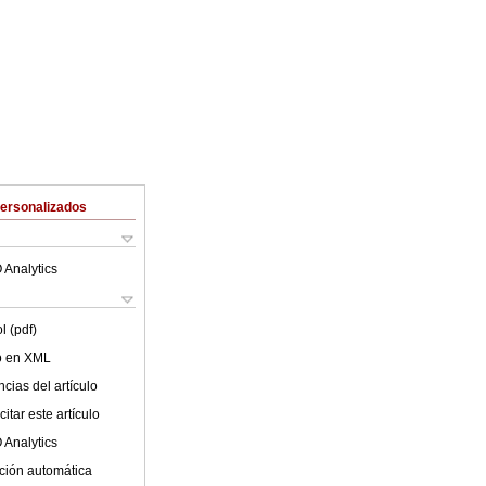
Personalizados
 Analytics
l (pdf)
lo en XML
cias del artículo
itar este artículo
 Analytics
ción automática