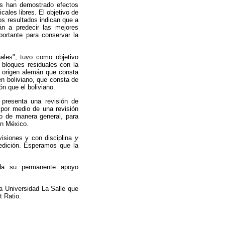
ios han demostrado efectos
ales libres. El objetivo de
os resultados indican que a
n a predecir las mejores
ortante para conservar la
nales", tuvo como objetivo
o bloques residuales con la
e origen alemán que consta
en boliviano, que consta de
n que el boliviano.
 presenta una revisión de
 por medio de una revisión
ro de manera general, para
en México.
visiones y con disciplina
y
 edición. Esperamos que la
inda su permanente apoyo
la Universidad La Salle que
t Ratio.