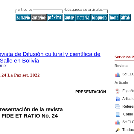
vista de Difusión cultural y científica de
Servicios 
Salle en Bolivia
Revista
081X
SciELO
o.24 La Paz set. 2022
Articulo
Españo
PRESENTACIÓN
Articu
Referen
resentación de la revista
Como c
FIDE ET RATIO No. 24
SciELO
Traduc