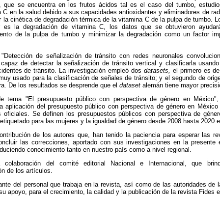
C, que se encuentra en los frutos ácidos tal es el caso del tumbo, estud
a C en la salud debido a sus capacidades antioxidantes y eliminadores de radic
ar la cinética de degradación térmica de la vitamina C de la pulpa de tumbo. L
 es la degradación de vitamina C, los datos que se obtuvieron ayudará
ento de la pulpa de tumbo y minimizar la degradación como un factor imp
 "Detección de señalización de tránsito con redes neuronales convolucio
capaz de detectar la señalización de tránsito vertical y clasificarla usand
ccidentes de tránsito. La investigación empleó dos
datasets,
el primero es d
y usado para la clasificación de señales de tránsito; y el segundo de orig
ra. De los resultados se desprende que el
dataset
alemán tiene mayor precisió
 de tema "El presupuesto público con perspectiva
de género en México",
a aplicación del presupuesto público con perspectiva de género en México
s oficiales. Se definen los presupuestos públicos con perspectiva de géne
 etiquetado para las mujeres y la igualdad de género desde 2008 hasta 2020 
ntribución de los autores que, han tenido la paciencia para esperar las re
oncluir las correcciones, aportado con sus investigaciones en la presente
roduciendo conocimiento tanto en nuestro país como a nivel regional.
colaboración del comité editorial Nacional e Internacional, que br
ón de los artículos.
te del personal que trabaja en la revista, así como de las autoridades de 
apoyo, para el crecimiento, la calidad y la publicación de la revista Fides e