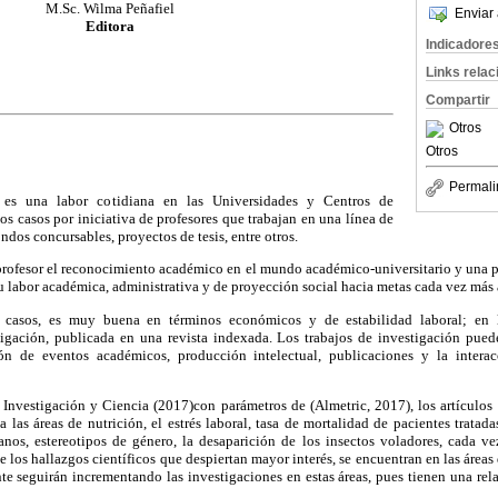
M.Sc. Wilma Peñafiel
Enviar 
Editora
Indicadore
Links rela
Compartir
Otros
Otros
Permali
a es una labor cotidiana en las Universidades y Centros de
os casos por iniciativa de profesores que trabajan en una línea de
ondos concursables, proyectos de tesis, entre otros.
 profesor el reconocimiento académico en el mundo académico-universitario y una p
u labor académica, administrativa y de proyección social hacia metas cada vez más a
casos, es muy buena en términos económicos y de estabilidad laboral; en 
igación, publicada en una revista indexada. Los trabajos de investigación pue
ón de eventos académicos, producción intelectual, publicaciones y la interac
 Investigación y Ciencia (2017)con parámetros de (Almetric, 2017), los artículos
 las áreas de nutrición, el estrés laboral, tasa de mortalidad de pacientes trata
os, estereotipos de género, la desaparición de los insectos voladores, cada ve
los hallazgos científicos que despiertan mayor interés, se encuentran en las áreas 
te seguirán incrementando las investigaciones en estas áreas, pues tienen una rela