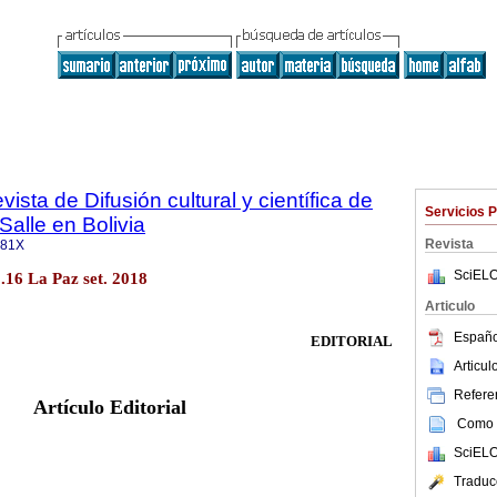
vista de Difusión cultural y científica de
Servicios 
Salle en Bolivia
Revista
081X
SciELO
o.16 La Paz set. 2018
Articulo
Españo
EDITORIAL
Articu
Referen
Artículo Editorial
Como c
SciELO
Traduc