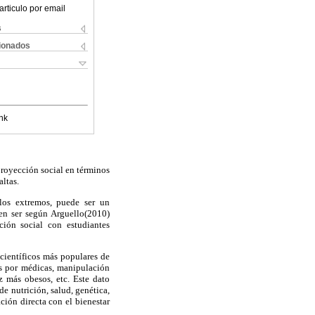
articulo por email
s
cionados
nk
royección social en términos
ltas.
los extremos, puede ser un
den ser según Arguello(2010)
ción social con estudiantes
 científicos más populares de
das por médicas, manipulación
z más obesos, etc. Este dato
de nutrición, salud, genética,
ción directa con el bienestar