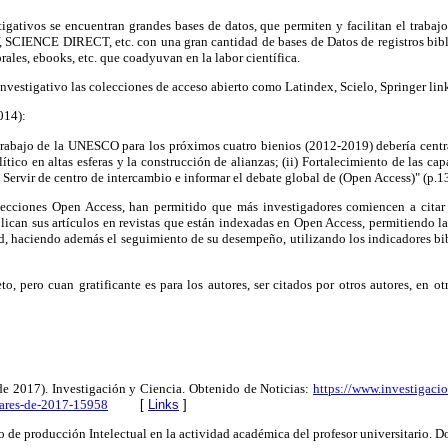
tigativos se encuentran grandes bases de datos, que permiten y facilitan el trabaj
ENCE DIRECT, etc. con una gran cantidad de bases de Datos de registros bibliog
torales, ebooks, etc. que coadyuvan en la labor científica.
investigativo las colecciones de acceso abierto como Latindex, Scielo, Springer lin
014):
 trabajo de la UNESCO para los próximos cuatro bienios (2012-2019) debería centrar
ítico en altas esferas y la construcción de alianzas; (ii) Fortalecimiento de las ca
) Servir de centro de intercambio e informar el debate global de (Open Access)" (p.13
lecciones Open Access, han permitido que más investigadores comiencen a citar y
blican sus artículos en revistas que están indexadas en Open Access, permitiendo la
d, haciendo además el seguimiento de su desempeño, utilizando los indicadores bib
eto, pero cuan gratificante es para los autores, ser citados por otros autores, en o
de 2017). Investigación y Ciencia. Obtenido de Noticias:
https://www.investigacio
lares-de-2017-15958
[
Links
]
o de producción Intelectual en la actividad académica del profesor universitario. D