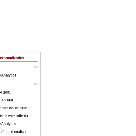
Personalizados
 Analytics
l (pdf)
lo en XML
cias del artículo
itar este artículo
 Analytics
ción automática