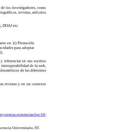
o de los investigadores, como
ráficos, revistas, artículos
k, DOAJ etc.
se en: (i) Prestación
pacidades para adoptar
).
 referenciar en sus escritos
 interoperabilidad de la web,
liométricos de las diferentes
tras revistas y en un contexto
nyciencia.es/noticias/los-10-
ocencia Universitario, 93.