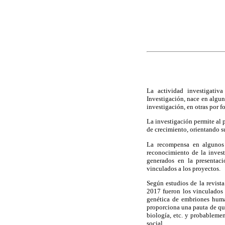
La actividad investigativ
Investigación, nace en algun
investigación, en otras por f
La investigación permite al
de crecimiento, orientando s
La recompensa en algunos 
reconocimiento de la invest
generados en la presentaci
vinculados a los proyectos.
Según estudios de la revista
2017 fueron los vinculados a
genética de embriones human
proporciona una pauta de que 
biología, etc. y probablemen
social.