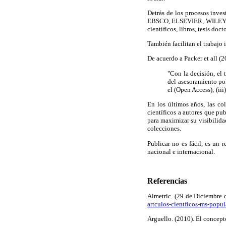
Detrás de los procesos inves
EBSCO, ELSEVIER, WILEY, SCI
científicos, libros, tesis doc
También facilitan el trabajo 
De acuerdo a Packer et all (2
"Con la decisión, el
del asesoramiento pol
el (Open Access); (iii
En los últimos años, las co
científicos a autores que pu
para maximizar su visibilida
colecciones.
Publicar no es fácil, es un r
nacional e internacional.
Referencias
Almetric. (29 de Diciembre 
artculos-cientficos-ms-popu
Arguello. (2010). El concept