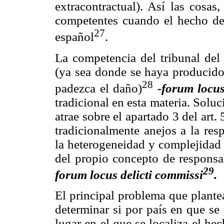
extracontractual). Así las cosas
competentes cuando el hecho del
27
español
.
La competencia del tribunal del
(ya sea donde se haya producido
28
padezca el daño)
-forum locus
tradicional en esta materia. Soluci
atrae sobre el apartado 3 del ar
tradicionalmente anejos a la resp
la heterogeneidad y complejidad 
del propio concepto de responsab
29
forum locus delicti commissi
.
El principal problema que plante
determinar si por país en que se
lugar en el que se localiza el hec