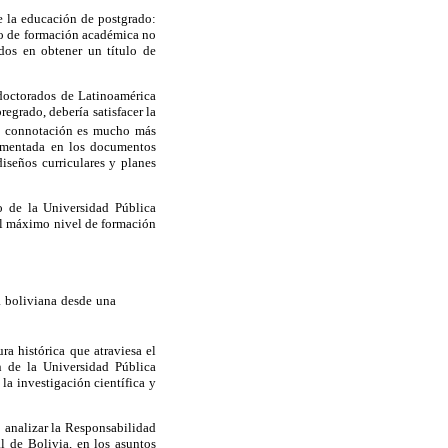
e la educación de postgrado:
do de formación académica no
ados en obtener un título de
 doctorados de Latinoamérica
regrado, debería satisfacer la
 y connotación es mucho más
damentada en los documentos
diseños curriculares y planes
o de la Universidad Pública
 al máximo nivel de formación
a boliviana desde una
ra histórica que atraviesa el
n de la Universidad Pública
a investigación científica y
 analizar la Responsabilidad
l de Bolivia, en los asuntos