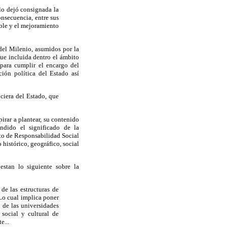
lo dejó consignada la
onsecuencia, entre sus
ible y el mejoramiento
del Milenio, asumidos por la
ue incluida dentro el ámbito
 para cumplir el encargo del
ción política del Estado así
ciera del Estado, que
irar a plantear, su contenido
endido el significado de la
pto de Responsabilidad Social
 histórico, geográfico, social
estan lo siguiente sobre la
 de las estructuras de
 Lo cual implica poner
d de las universidades
social y cultural de
e...