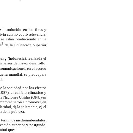
e introducido en los fines y
ivia aun no cobró relevancia,
se están produciendo en la
2
s
de la Educación Superior
ng (Indonesia), realizada el
 países de mayor desarrollo,
s comunicaciones, en el acceso
guerra mundial, se preocupara
l.
e la sociedad por los efectos
(1987), el cambio climático y
 las Naciones Unidas (ONU) en
omprometieron a promover, en
aridad, d) la tolerancia, e) el
n de la pobreza.
 términos medioambientales,
cación superior y postgrado.
rminó que: