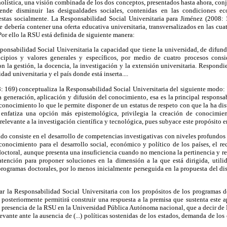
holística, una visión combinada de los dos conceptos, presentados hasta ahora, conj
tende disminuir las desigualdades sociales, contenidas en las condiciones e
estas socialmente. La Responsabilidad Social Universitaria para Jiménez (2008:
e debería contener una oferta educativa universitaria, transversalizados en las cua
Por ello la RSU está definida de siguiente manera:
sponsabilidad Social Universitaria la capacidad que tiene la universidad, de difund
cipios y valores generales y específicos, por medio de cuatro procesos consi
n la gestión, la docencia, la investigación y la extensión universitaria. Respondi
ad universitaria y el país donde está inserta....
: 169) conceptualiza la Responsabilidad Social Universitaria del siguiente modo: 
la generación, aplicación y difusión del conocimiento, esa es la principal responsa
l conocimiento lo que le permite disponer de un estatus de respeto con que la ha di
 enfatiza una opción más epistemológica, privilegia la creación de conocimie
elevante a la investigación científica y tecnológica, pues subyace este propósito e
o consiste en el desarrollo de competencias investigativas con niveles profundos
 conocimiento para el desarrollo social, económico y político de los países, el r
octoral, aunque presenta una insuficiencia cuando no menciona la pertinencia y r
atención para proponer soluciones en la dimensión a la que está dirigida, utili
 programas doctorales, por lo menos inicialmente perseguida en la propuesta del dis
igar la Responsabilidad Social Universitaria con los propósitos de los programas 
 posteriormente permitirá construir una respuesta a la premisa que sustenta este 
a presencia de la RSU en la Universidad Pública Autónoma nacional, que a decir de
evante ante la ausencia de (...) políticas sostenidas de los estados, demanda de los