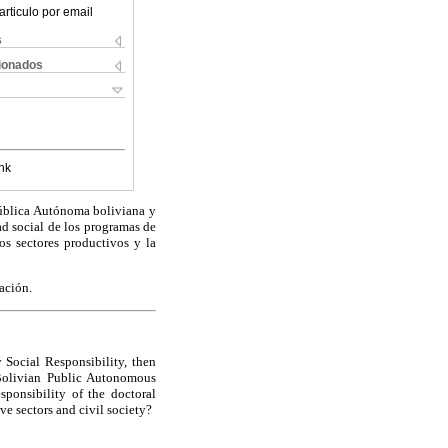
articulo por email
s
cionados
nk
 Pública Autónoma boliviana y
ad social de los programas de
s sectores productivos y la
ación.
y Social Responsibility, then
e Bolivian Public Autonomous
sponsibility of the doctoral
e sectors and civil society?