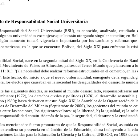
al.
to de Responsabilidad Social Universitaria
esponsabilidad Social Universitaria (RSU), es conocido, analizado, estudiado 
 algunas universidades extranjeras que le están otorgando singular atención; en Bol
algún momento tomará vigencia e importancia por los cambios y reformas que 
noamericana, en la que se encuentra Bolivia, del Siglo XXI para enfrentar la crisi
bilidad Social, nace en la segunda mitad del Siglo XX, en la Conferencia de Bandu
l Movimiento de Países no Alineados, países del Tercer Mundo que plantearon a los
: 81): "() la necesidad debe realizar reformas estructurales en el comercio, en la
.)". Este hecho, dio inicio a que el nuevo orden mundial, emergente de la segunda 
ra, los efectos que causaban en la sociedad las desigualdades del desarrollo mundia
nte las siguientes décadas, se reclamó al mundo desarrollado, responsabilizarse ant
mbiente (1972), los derechos civiles y políticos (1976), el desarrollo sostenible 
no (1989); hasta derivar en nuestro Siglo XXI, la Asamblea de la Organización de
ivos de Desarrollo del Milenio (Septiembre de 2000), los gobiernos del mundo se c
 entre las naciones, los siguientes valores: a) la libertad, b) la igualdad, c) la solid
f) responsabilidad común. Además de la paz, la seguridad, el desarme y la erradicació
les mencionados fueron promotores de que la Responsabilidad Social, asumida en
, extendiera su presencia en el ámbito de la Educación, ahora incluyendo a la edu
 Naciones Unidas para la Educación la Ciencia y la Cultura, UNESCO, en 1998 dete