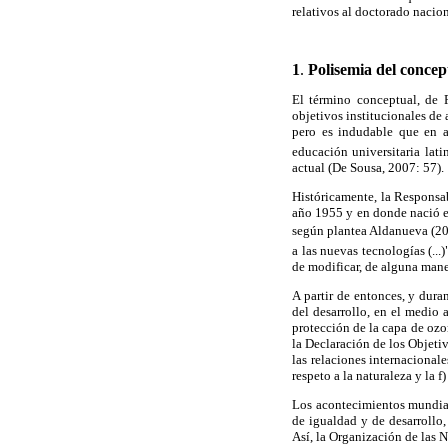
relativos al doctorado nacion
1
.
Polisemia del concep
El término conceptual, de R
objetivos institucionales de
pero es indudable que en 
educación universitaria lati
actual (De Sousa, 2007: 57).
Históricamente, la Responsa
año 1955 y en donde nació e
según plantea Aldanueva (2011
a las nuevas tecnologías (..
de modificar, de alguna mane
A partir de entonces, y dura
del desarrollo, en
el medio a
protección de la capa de ozo
la Declaración de los Objet
las relaciones internacionales
respeto a la naturaleza y la 
Los acontecimientos mundia
de igualdad y de desarrollo
Así, la Organización de las