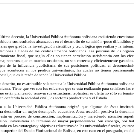
 último decenio, la Universidad Pública Autónoma boliviana está siendo cuestionad
debido a sus resultados alcanzados en el desarrollo de su misión -poco difundidos 
ales que gradúa, la investigación científica y tecnológica que realiza y la interac
aciones alejadas de los centros urbanos bolivianos. Las posturas de los órganos
ciamiento fiscal, que según ellos no tienen correlación satisfactoria con los efe
a; recursos, que en muchas ocasiones, no son correcta y eficientemente gastados.
gen de la influencia publicitaria, de sus posiciones políticas, el desconocimi
 que acontecen en los predios universitarios, las cuales no tienen precisament
ocial, que es la razón de ser de la Universidad Pública.
 descrito, no es atribuible solamente a la Universidad Pública Autónoma boliviana
ericana. Tiene que ver con los esfuerzos que se está realizando para satisfacer las 
ue están planteando renovar sus estructuras, replantear su oferta no sólo en términ
han conferido la sociedad civil, los sectores productivos y el Estado.
o a la Universidad Pública Autónoma originó que algunas de éstas instituc
para desarrollar un mejor desempeño educativo. A esa reacción positiva la denomi
 está en proceso de construcción, implementación y mereciendo atención superlat
sión universitaria en términos de mayor preponderancia. Sin embargo, por tra
o en las estrategias y objetivos educativos de las universidades fiscales, es impo
n superior del Estado Plurinacional de Bolivia, en este caso en el postgrado, en el 