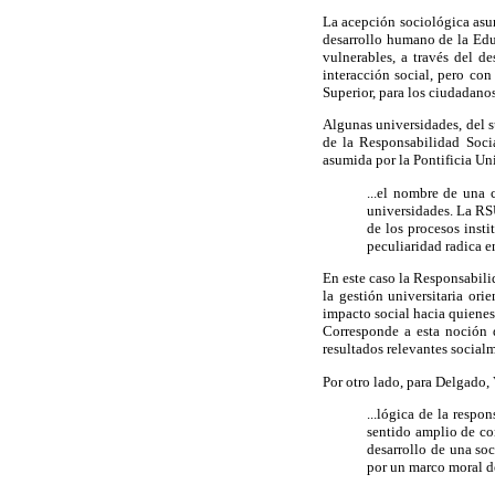
La acepción sociológica asum
desarrollo humano de la Edu
vulnerables, a través del de
interacción social, pero co
Superior, para los ciudadanos
Algunas universidades, del s
de la Responsabilidad Socia
asumida por la Pontificia Un
...el nombre de una 
universidades. La RS
de los procesos inst
peculiaridad radica e
En este caso la Responsabili
la gestión universitaria or
impacto social hacia quienes
Corresponde a esta noción d
resultados relevantes social
Por otro lado, para Delgado,
...lógica de la resp
sentido amplio de con
desarrollo de una soci
por un marco moral de