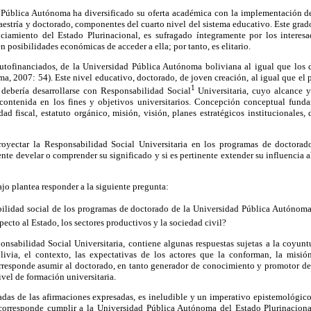
Pública Autónoma ha diversificado su oferta académica con la implementación d
aestría y doctorado, componentes del cuarto nivel del sistema educativo. Este gra
nciamiento del Estado Plurinacional, es sufragado íntegramente
por los interes
n posibilidades económicas de acceder a ella; por tanto, es elitario.
utofinanciados, de la Universidad Pública Autónoma boliviana al igual que los
a, 2007: 54). Este nivel educativo, doctorado, de joven creación, al igual que el p
1
, debería desarrollarse con Responsabilidad Social
Universitaria, cuyo alcance
 contenida en los fines y objetivos universitarios. Concepción conceptual fun
dad fiscal, estatuto orgánico, misión, visión, planes estratégicos institucionales, 
proyectar la Responsabilidad Social Universitaria en los programas de doctorad
te develar o comprender su significado y si es pertinente extender su influencia
ajo plantea responder a la siguiente pregunta:
abilidad social de los programas de doctorado de la Universidad Pública Autónom
pecto al Estado, los sectores productivos y la sociedad civil?
onsabilidad Social Universitaria, contiene algunas respuestas sujetas a la coyuntu
livia, el contexto, las expectativas de los actores que la conforman, la misió
rresponde asumir al doctorado, en tanto generador de conocimiento y promotor de l
ivel de formación universitaria.
adas de las afirmaciones expresadas, es ineludible y un imperativo epistemológico
corresponde cumplir a la Universidad Pública Autónoma del Estado Plurinaciona