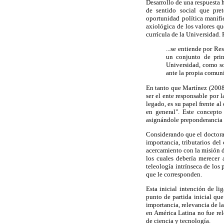
Desarrollo de una respuesta 
de sentido social que pre
oportunidad política manifi
axiológica de los valores qu
currícula de la Universidad. 
...se entiende por Re
un conjunto de prin
Universidad, como so
ante la propia comunid
En tanto que Martínez (2008
ser el ente responsable por 
legado, es su papel frente a
en general". Este concepto
asignándole preponderancia r
Considerando que el doctorad
importancia, tributarios del
acercamiento con la misión d
los cuales debería merecer 
teleología intrínseca de los
que le corresponden.
Esta inicial intención de l
punto de partida inicial que
importancia, relevancia de l
en América Latina no fue rel
de ciencia y tecnología.