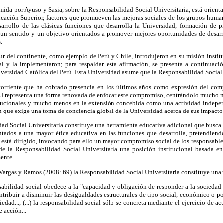
ida por Ayuso y Sasia, sobre la Responsabilidad Social Universitaria, está orient
cación Superior, factores que promueven las mejoras sociales de los grupos huma
sarrollo de las clásicas funciones que desarrolla la Universidad, formación de p
n un sentido y un objetivo orientados a promover mejores oportunidades de desar
.
ur del continente, como ejemplo de Perú y Chile, introdujeron en su misión institu
l y la implementaron; para respaldar esta afirmación, se presenta a continuac
iversidad Católica del Perú. Esta Universidad asume que la Responsabilidad Social 
corriente que ha cobrado presencia en los últimos años como expresión del com
U representa una forma renovada de enfocar este compromiso, centrándolo mucho má
itucionales y mucho menos en la extensión concebida como una actividad indepen
n que exige una toma de conciencia global de la Universidad acerca de sus impactos 
dad Social Universitaria constituye una herramienta educativa adicional que busca 
ientados a una mayor ética educativa en las funciones que desarrolla, pretendien
 está dirigido, invocando para ello un mayor compromiso social de los responsable
e la Responsabilidad Social Universitaria una posición institucional basada en 
mente.
 Vargas y Ramos (2008: 69) la Responsabilidad Social Universitaria constituye una:
onsabilidad social obedece a la "capacidad y obligación de responder a la sociedad
tribuir a disminuir las desigualdades estructurales de tipo social, económico o p
edad..., (...) la responsabilidad social sólo se concreta mediante el ejercicio de a
 acción...