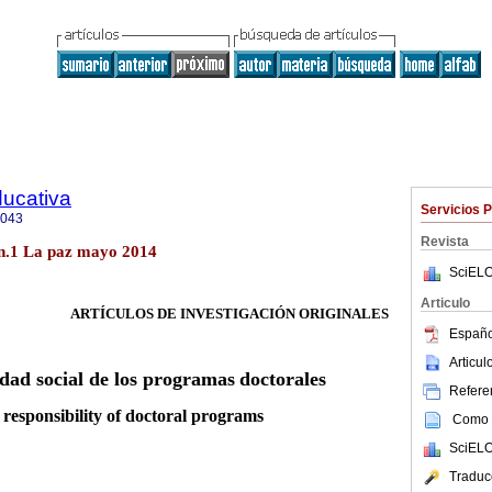
ducativa
Servicios 
4043
Revista
7 n.1 La paz mayo 2014
SciELO
Articulo
ARTÍCULOS DE INVESTIGACIÓN ORIGINALES
Españo
Articu
dad social de los programas
doctorales
Referen
 responsibility of doctoral programs
Como c
SciELO
Traduc