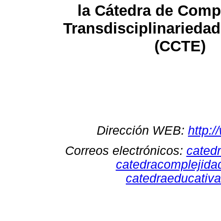
la Cátedra de Comp
Transdisciplinarieda
(CCTE)
Dirección WEB:
http:
Correos electrónicos:
cated
catedracomplejid
catedraeducativ