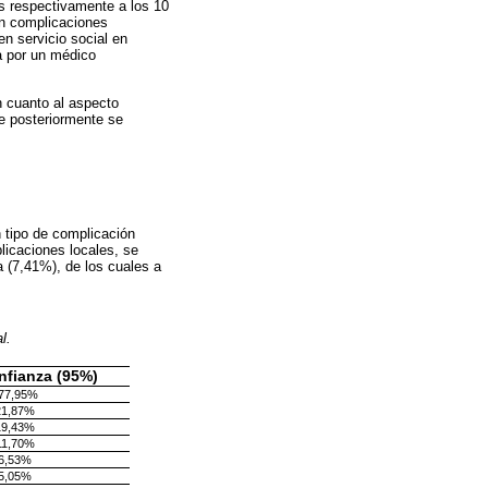
es respectivamente a los 10
ron complicaciones
en servicio social en
a por un médico
n cuanto al aspecto
de posteriormente se
 tipo de complicación
licaciones locales, se
a (7,41%), de los cuales a
l.
nfianza (95%)
 77,95%
21,87%
19,43%
11,70%
 6,53%
 5,05%