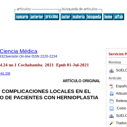
a Ciencia Médica
Servicios 
3323
versión On-line
ISSN
2220-2234
Revista
ol.24 no.1 Cochabamba 2021 Epub 01-Jul-2021
SciELO
24i1.338
Articulo
ARTÍCULO ORIGINAL
Españo
 COMPLICACIONES LOCALES EN EL
Articu
CO DE PACIENTES CON HERNIOPLASTIA
Referen
Como c
SciELO
Traduc