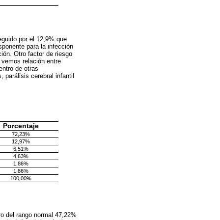
eguido por el 12,9% que
sponente para la infección
ción. Otro factor de riesgo
o vemos relación entre
entro de otras
parálisis cerebral infantil
Porcentaje
72,23%
12,97%
6,51%
4,63%
1,86%
1,86%
100,00%
ro del rango normal 47,22%