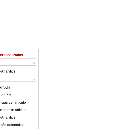
Personalizados
 Analytics
l (pdf)
lo en XML
cias del artículo
itar este artículo
 Analytics
ción automática