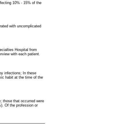
affecting 10% - 15% of the
erated with uncomplicated
ecialties Hospital from
rview with each patient.
y infections; In these
c habit at the time of the
e; those that occurred were
). Of the profession or