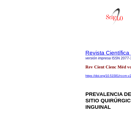
Revista Científic
versión impresa
ISSN
2077-
Rev Cient Cienc Méd v
https://doi.org/10.51581/rccm.v
PREVALENCIA DE
SITIO QUIRÚRGI
INGUINAL