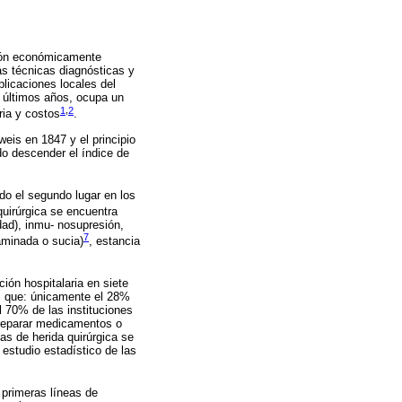
ación económicamente
as técnicas diagnósticas y
licaciones locales del
s últimos años, ocupa un
1
,
2
ria y costos
.
is en 1847 y el principio
ndo descender el índice de
do el segundo lugar en los
quirúrgica se encuentra
dad), inmu- nosupresión,
7
taminada o sucia)
, estancia
ión hospitalaria en siete
os que: únicamente el 28%
l 70% de las instituciones
preparar medicamentos o
as de herida quirúrgica se
estudio estadístico de las
 primeras líneas de