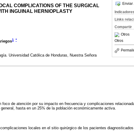
Enviar 
OCAL COMPLICATIONS OF THE SURGICAL
 WITH INGUINAL HERNIOPLASTY
Indicadore
Links rela
Compartir
Otros
1
*
Otros
riegos
Permali
ugía. Universidad Católica de Honduras, Nuestra Señora
n foco de atención por su impacto en frecuencia y complicaciones relacionada
 general, hasta en un 25% de la población económicamente activa.
e complicaciones locales en el sitio quirúrgico de los pacientes diagnosticado