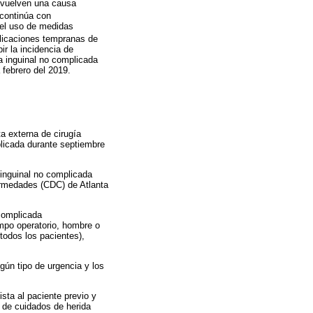
e vuelven una causa
 continúa con
 el uso de medidas
plicaciones tempranas de
ir la incidencia de
a inguinal no complicada
 febrero del 2019.
ta externa de cirugía
plicada durante septiembre
 inguinal no complicada
fermedades (CDC) de Atlanta
 complicada
iempo operatorio, hombre o
 todos los pacientes),
gún tipo de urgencia y los
ista al paciente previo y
s de cuidados de herida