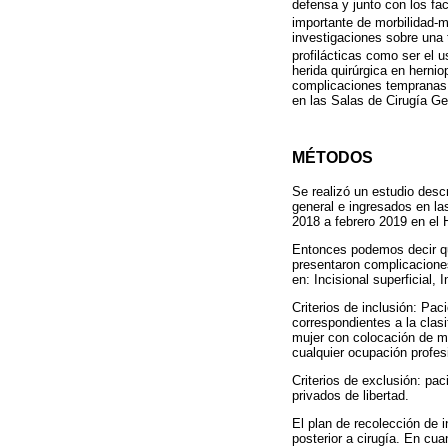
defensa y junto con los fa
importante de morbilidad-m
investigaciones sobre una
profilácticas como ser el u
herida quirúrgica en hernio
complicaciones tempranas d
en las Salas de Cirugía Ge
MÉTODOS
Se realizó un estudio descr
general e ingresados en la
2018 a febrero 2019 en el 
Entonces podemos decir que
presentaron complicaciones
en: Incisional superficial,
Criterios de inclusión: Pa
correspondientes a la clasi
mujer con colocación de mal
cualquier ocupación profes
Criterios de exclusión: pac
privados de libertad.
El plan de recolección de i
posterior a cirugía. En cua