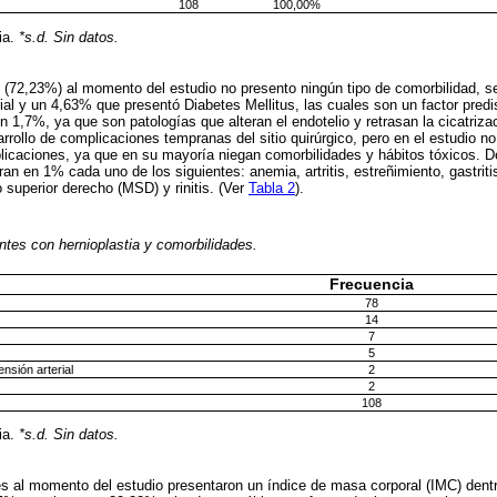
108
100,00%
ia.
*s.d. Sin datos.
 (72,23%) al momento del estudio no presento ningún tipo de comorbilidad, s
rial y un 4,63% que presentó Diabetes Mellitus, las cuales son un factor predi
un 1,7%, ya que son patologías que alteran el endotelio y retrasan la cicatriza
rrollo de complicaciones tempranas del sitio quirúrgico, pero en el estudio n
licaciones, ya que en su mayoría niegan comorbilidades y hábitos tóxicos. D
n en 1% cada uno de los siguientes: anemia, artritis, estreñimiento, gastritis, 
 superior derecho (MSD) y rinitis. (Ver
Tabla 2
).
ntes con hernioplastia y comorbilidades.
Frecuencia
78
14
7
5
ensión arterial
2
2
108
ia.
*s.d. Sin datos.
es al momento del estudio presentaron un índice de masa corporal (IMC) dent