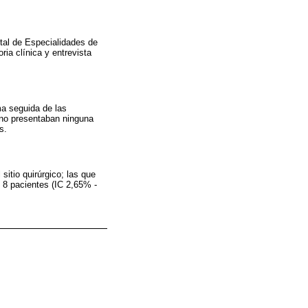
ital de Especialidades de
ria clínica y entrevista
a seguida de las
 no presentaban ninguna
s.
itio quirúrgico; las que
n 8 pacientes (IC 2,65% -