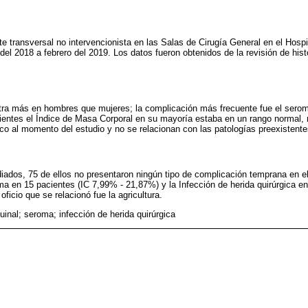
rte transversal no intervencionista en las Salas de Cirugía General en el Hosp
el 2018 a febrero del 2019. Los datos fueron obtenidos de la revisión de histo
tra más en hombres que mujeres; la complicación más frecuente fue el serom
cientes el Índice de Masa Corporal en su mayoría estaba en un rango normal,
xico al momento del estudio y no se relacionan con las patologías preexistente
iados, 75 de ellos no presentaron ningún tipo de complicación temprana en el s
ma en 15 pacientes (IC 7,99% - 21,87%) y la Infección de herida quirúrgica e
oficio que se relacionó fue la agricultura.
uinal; seroma; infección de herida quirúrgica