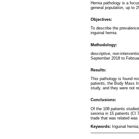
Hernia pathology is a focus
general population, up to 
Objectives:
To describe the prevalence
inguinal hernia.
Methodology:
descriptive, non-intervent
September 2018 to February
Results:
This pathology is found mo
patients, the Body Mass In
study, and they were not re
Conclusions:
Of the 108 patients studied
seroma in 15 patients (CI 
trade that was related was 
Keywords:
Inguinal hernia