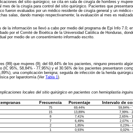
licaciones del sitio quirúrgico; se cita en sala de cirugía de hombres y mujer
l mes de la cirugía para control del sitio quirúrgico. Pacientes que presenta
gico fueron evaluados por un médico residente de cirugía general y un médico 
ichas salas, dando manejo respectivamente; la evaluación al mes es realizad
s de la información se llevó a cabo por medio del programa de Epi Info 7.0; e
robado por el Comité de Bioética de la Universidad Católica de Honduras, don
idual por medio de un consentimiento informado escrito.
s (99) que mujeres (9); del 69,44% de los pacientes, ninguno presento algún
ico (IC 95%, 58,84% - 77,95%) y el 30.56% de los pacientes presentaron comp
,89%), una complicación benigna; seguida de infección de la herida quirúrgic
ésica por laparotomía (Ver
Tabla 1
).
licaciones locales del sitio quirúrgico en pacientes con hernioplastia inguina
tempranas
Frecuencia
Porcentaje
Intervalo de co
75
69,44%
59,84% -
15
13,89%
7,99% - 
8
7,41%
2,65% - 
7
6,49%
2,07% - 
2
1,85%
0,23% -
1
0,93%
0,02% -