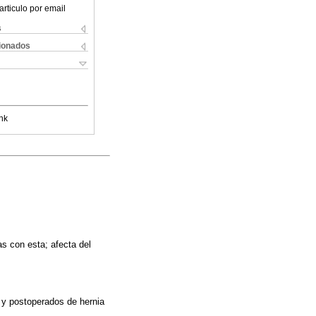
articulo por email
s
cionados
nk
s con esta; afecta del
s y postoperados de hernia