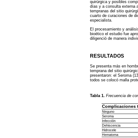
quirúrgica y posibles comp
días y a consulta externa a
tempranas del sitio quirúr
cuarto de curaciones de d
especialista.
El procesamiento y análisi
bioético el estudio fue ap
diligenció de manera indiv
RESULTADOS
Se presenta más en hombre
temprana del sitio quirúrg
presentaron: el Seroma (13
todos se colocó malla prot
Tabla 1.
Frecuencia de comp
Complicaciones 
Ninguno
Seroma
Infección
Dehiscencia
Hidrocele
Hematoma