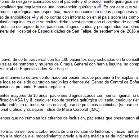
ctores de riesgo relacionados con el paciente y el procedimiento quirúrgico s
10
ortalidad que requieren de una intervención quirúrgica
. Es por esto que se
 técnica quirúrgica más específica, mayor conocimiento de las patogénesis y
11
so de antibióticos
y al no contar con información en el país sobre las com
plastia inguinal es que se realiza dicha investigación con el objetivo de describ
el sitio quirúrgico de los pacientes diagnosticados y postoperados por herni
neral del Hospital de Especialidades de San Felipe, de septiembre del 2018 a
iptivo, de corte trasversal con los 108 pacientes diagnosticados en la consul
s salas de hombres y mujeres de Cirugía General con hernia inguinal no com
Hospital de Especialidades San Felipe.
 el universo estuvo conformado por pacientes que posterior a hernioplastia
 locales del sitio quirúrgico según los criterios del Centro de Control de En
 Incisional profunda, Espacio orgánico.
cientes mayores de 18 años, pacientes diagnosticados con hernia inguinal no
ficación ASA I y II, cualquier tipo de técnica quirúrgica utilizada, cualquier t
la protésica (a todos se les coloco), uso de profilaxis antibiótica (se usó en
ional u oficio y cualquier Índice de Masa Corporal (IMC).
ientes que no cumplan los criterios de inclusión, pacientes que presentaron al
nformación se llevó a cabo mediante una revisión de historias clínicas, entrev
nto a la técnica y el procedimiento: previo a la alta médica se da indicacione