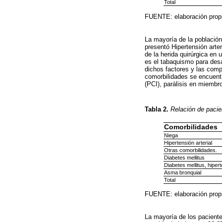
Total
FUENTE: elaboración prop
La mayoría de la población
presentó Hipertensión arte
de la herida quirúrgica en 
es el tabaquismo para desa
dichos factores y las comp
comorbilidades se encuentra
(PCI), parálisis en miembro
Tabla 2.
Relación de pacie
Comorbilidades
Niega
Hipertensión arterial
Otras comorbilidades.
Diabetes mellitus
Diabetes mellitus, hipert
Asma bronquial
Total
FUENTE: elaboración prop
La mayoría de los pacient