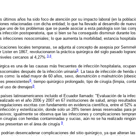
los últimos años ha sido foco de atención por su impacto laboral (en la pobl
ciones relacionadas con dicha entidad; lo que ha llevado al desarrollo de nuev
 que uno de los problemas que se puede asociar a esta patología son las comp
la infección postoperatoria, que si bien se ha conseguido disminuir durante lo
as infecciones nosocomiales; lo que aumenta la morbilidad, estancia hospitala
icaciones locales tempranas, se adjunta al concepto de asepsia por Semmelwe
 Lister en 1867, revolucionaron la práctica quirúrgica del siglo pasado logra
3
,
4
 niveles cercanos al 4,27%
.
rúrgica es una de las causas más frecuentes de infección hospitalaria, ocupan
5
socomiales después de la infección urinaria
. La tasa de infección de herida 
es como: la edad mayor de 60 años, sexo, desnutrición o malnutrición (obesi
6
es preexistentes
, tiempo quirúrgico prolongado, tipo de cirugía (limpia, con
8
 el uso de drenajes
.
 países latinoamericanos incluido el Ecuador llamado: "Evaluación de la infecc
realizado en el año 2006 y 2007 en 67 instituciones de salud, arrojo resultad
 regulaciones escritas con fundamento en evidencia científica, entre el 52% a
sinfección y esterilización, donde solo un 28% tienen áreas reservadas para 
vasivos; igualmente se observa que las infecciones y complicaciones tempran
 cirugías con heridas contaminadas y sucias, aún no se ha realizado ningún 
9
 se presentan en el área de cirugía
.
 podrían desencadenar complicaciones del sitio quirúrgico, ya que alteran las