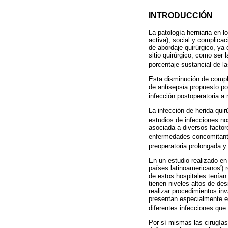
INTRODUCCIÓN
La patología herniaria en 
activa), social y complica
de abordaje quirúrgico, ya
sitio quirúrgico, como ser 
porcentaje sustancial de l
Esta disminución de compl
de antisepsia propuesto por
infección postoperatoria a
La infección de herida qui
estudios de infecciones no
asociada a diversos factor
enfermedades concomitant
preoperatoria prolongada y
En un estudio realizado en
países latinoamericanos') 
de estos hospitales tenían
tienen niveles altos de de
realizar procedimientos in
presentan especialmente en
diferentes infecciones que
Por sí mismas las cirugías