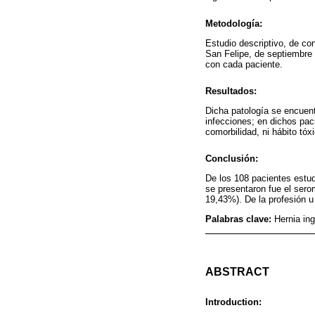
Metodología:
Estudio descriptivo, de co
San Felipe, de septiembre d
con cada paciente.
Resultados:
Dicha patología se encuen
infecciones; en dichos pa
comorbilidad, ni hábito tó
Conclusión:
De los 108 pacientes estud
se presentaron fue el sero
19,43%). De la profesión u 
Palabras clave:
Hernia ing
ABSTRACT
Introduction: