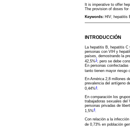
It is imperative to offer h
The provision of doses for 
Keywords:
HIV; hepatitis 
INTRODUCCIÓN
La hepatitis B, hepatitis C
personas con VIH y hepatit
países, demostrando la pre
1
42,5%
; pero se debe cons
En personas coinfectadas c
tanto tienen mayor riesgo 
En América 2,8 millones de
prevalencia del antígeno 
4
0,44%
.
En comparación los grupos
trabajadoras sexuales del
personas privadas de liber
4
1,5%
.
Con relación a la infecció
de 0,73% en población gene