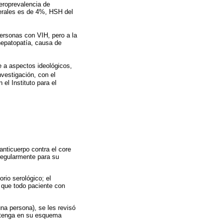
eroprevalencia de
erales es de 4%, HSH del
personas con VIH, pero a la
hepatopatía, causa de
 a aspectos ideológicos,
nvestigación, con el
el Instituto para el
nticuerpo contra el core
regularmente para su
rio serológico; el
tó que todo paciente con
na persona), se les revisó
ría tenga en su esquema