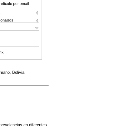
articulo por email
s
cionados
nk
umano, Bolivia
prevalencias en diferentes