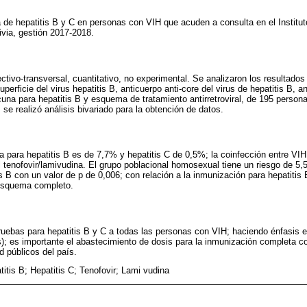
 de hepatitis B y C en personas con VIH que acuden a consulta en el Instituto
ia, gestión 2017-2018.
ctivo-transversal, cuantitativo, no experimental. Se analizaron los resultados
erficie del virus hepatitis B, anticuerpo anti-core del virus de hepatitis B, an
acuna para hepatitis B y esquema de tratamiento antirretroviral, de 195 persona
se realizó análisis bivariado para la obtención de datos.
a para hepatitis B es de 7,7% y hepatitis C de 0,5%; la coinfección entre VI
l tenofovir/lamivudina. El grupo poblacional homosexual tiene un riesgo de 5,
s B con un valor de p de 0,006; con relación a la inmunización para hepatitis 
 esquema completo.
pruebas para hepatitis B y C a todas las personas con VIH; haciendo énfasis 
; es importante el abastecimiento de dosis para la inmunización completa con
d públicos del país.
itis B; Hepatitis C; Tenofovir; Lami vudina