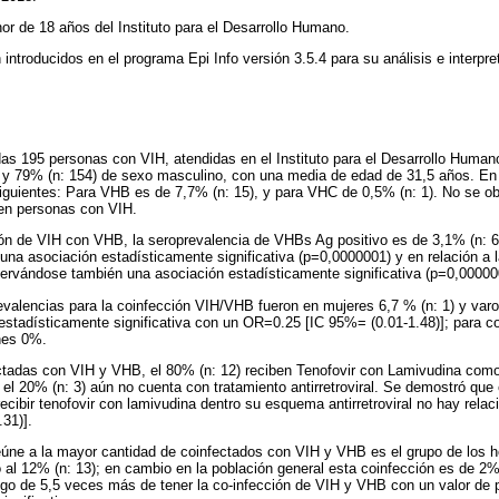
r de 18 años del Instituto para el Desarrollo Humano.
introducidos en el programa Epi Info versión 3.5.4 para su análisis e interpre
idas 195 personas con VIH, atendidas en el Instituto para el Desarrollo Human
 y 79% (n: 154) de sexo masculino, con una media de edad de 31,5 años. En 
siguientes: Para VHB es de 7,7% (n: 15), y para VHC de 0,5% (n: 1). No se o
 en personas con VIH.
ión de VIH con VHB, la seroprevalencia de VHBs Ag positivo es de 3,1% (n: 6
 una asociación estadísticamente significativa (p=0,0000001) y en relación a l
ervándose también una asociación estadísticamente significativa (p=0,00000
evalencias para la coinfección VIH/VHB fueron en mujeres 6,7 % (n: 1) y var
 estadísticamente significativa con un OR=0.25 [IC 95%= (0.01-1.48)]; para 
nes 0%.
ctadas con VIH y VHB, el 80% (n: 12) reciben Tenofovir con Lamivudina com
 y el 20% (n: 3) aún no cuenta con tratamiento antirretroviral. Se demostró que
cibir tenofovir con lamivudina dentro su esquema antirretroviral no hay relaci
31)].
reúne a la mayor cantidad de coinfectados con VIH y VHB es el grupo de los 
l 12% (n: 13); en cambio en la población general esta coinfección es de 2%
sgo de 5,5 veces más de tener la co-infección de VIH y VHB con un valor de 