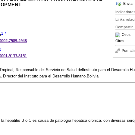
Enviar 
LOPMENT
Indicadore
Links rela
Compartir
1
*
Otros
a
-0002-7589-4948
Otros
2
Permali
-0001-9133-8151
Tropical, Responsable del Servicio de Salud delInstituto para el Desarrollo H
 Director del Instituto para el Desarrollo Humano.Bolivia
 la hepatitis B o C es causa de patología hepática crónica, con diversas sero