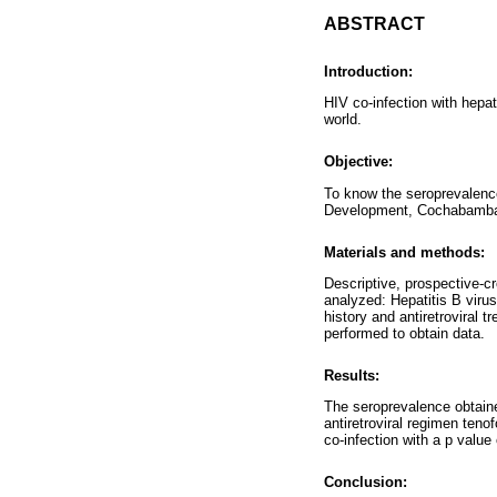
ABSTRACT
Introduction:
HIV co-infection with hepat
world.
Objective:
To know the seroprevalence
Development, Cochabamba
Materials and methods:
Descriptive, prospective-cr
analyzed: Hepatitis B virus
history and antiretroviral
performed to obtain data.
Results:
The seroprevalence obtaine
antiretroviral regimen teno
co-infection with a p valu
Conclusion: