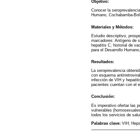
Objetivo:
Conocer la seroprevalencia
Humano, Cochabamba-Boliv
Materiales y Métodos:
Estudio descriptivo, prospe
marcadores: Antígeno de sup
hepatitis C; historial de v
para el Desarrollo Humano, 
Resultados:
La seroprevalencia obtenid
con esquema antirretrovira
infección de VIH y hepatiti
pacientes cuentan con el
Conclusión:
Es imperativo ofertar las 
vulnerables (homosexuales)
todos los servicios de salu
Palabras clave:
VIH; Hepat