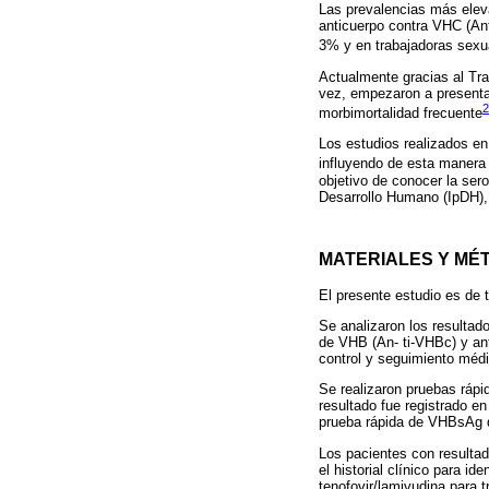
Las prevalencias más elev
anticuerpo contra VHC (An
3% y en trabajadoras sexu
Actualmente gracias al Tra
vez, empezaron a presenta
2
morbimortalidad frecuente
Los estudios realizados e
influyendo de esta manera 
objetivo de conocer la ser
Desarrollo Humano (IpDH),
MATERIALES Y MÉ
El presente estudio es de t
Se analizaron los resultad
de VHB (An- ti-VHBc) y an
control y seguimiento médi
Se realizaron pruebas rápi
resultado fue registrado en 
prueba rápida de VHBsAg de
Los pacientes con resultad
el historial clínico para id
tenofovir/lamivudina para t