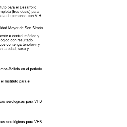
tuto para el Desarrollo
pleta (tres dosis) para
encia de personas con VIH
ersidad Mayor de San Simón.
mente a control médico y
lógico con resultado
que contenga tenofovir y
án la edad, sexo y
amba-Bolivia en el periodo
l Instituto para el
ebas serológicas para VHB
ebas serológicas para VHB