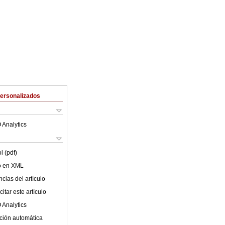
Personalizados
 Analytics
l (pdf)
lo en XML
cias del artículo
itar este artículo
 Analytics
ción automática