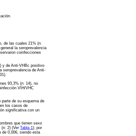
tación.
o, de las cuales 21% (n:
general la seroprevalencia
bservaron coinfecciones
) y de Anti-VHBc positivo
a seroprevalencia de Anti-
01).
ones 93,3% (n: 14), no
coinfección VIH/VHC
o parte de su esquema de
 en los casos de
ón significativa con un
hombres que tienen sexo
 (n: 2) (Ver
Tabla 1
); por
p de 0,006, siendo esta