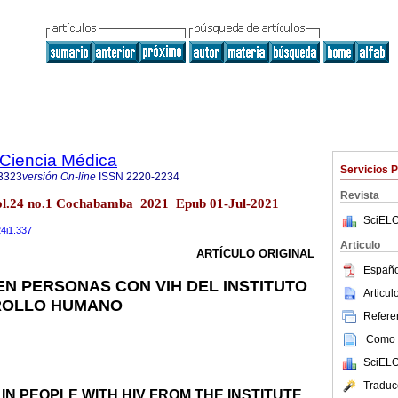
a Ciencia Médica
Servicios 
3323
versión On-line
ISSN
2220-2234
Revista
ol.24 no.1 Cochabamba 2021 Epub 01-Jul-2021
SciELO
24i1.337
Articulo
ARTÍCULO ORIGINAL
Españo
 EN PERSONAS CON VIH DEL INSTITUTO
Articu
ROLLO HUMANO
Referen
Como c
SciELO
Traduc
 IN PEOPLE WITH HIV FROM THE INSTITUTE