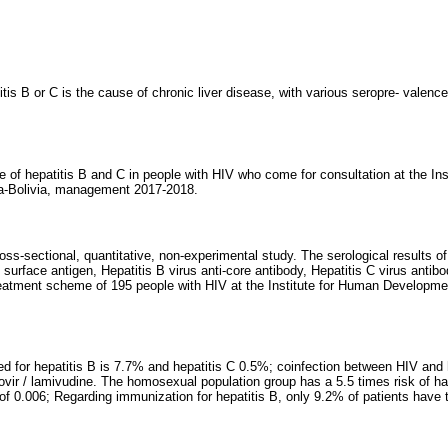
itis B or C is the cause of chronic liver disease, with various seropre- valences
 of hepatitis B and C in people with HIV who come for consultation at the In
-Bolivia, management 2017-2018.
oss-sectional, quantitative, non-experimental study. The serological results o
 surface antigen, Hepatitis B virus anti-core antibody, Hepatitis C virus antib
 treatment scheme of 195 people with HIV at the Institute for Human Developme
d for hepatitis B is 7.7% and hepatitis C 0.5%; coinfection between HIV and 
fovir / lamivudine. The homosexual population group has a 5.5 times risk of h
e of 0.006; Regarding immunization for hepatitis B, only 9.2% of patients hav