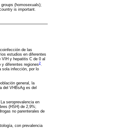
le groups (homosexuals);
country is important.
 coinfección de las
ios estudios en diferentes
 VIH y hepatitis C de 0 al
2
 y diferentes regiones
.
sola infección, por lo
oblación general, la
ia del VHBsAg es del
 La seroprevalencia en
mbres (HSH) de 2,9%;
drogas no parenterales de
tología, con prevalencia