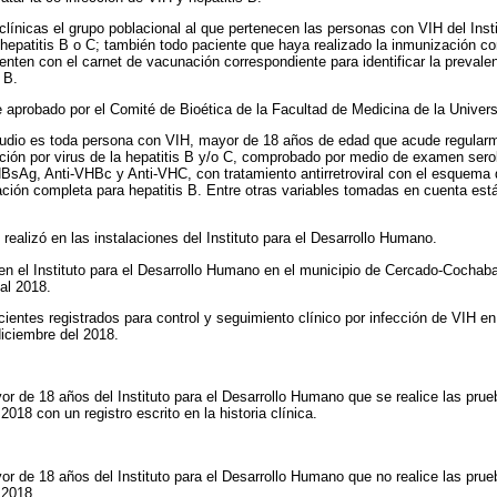
clínicas el grupo poblacional al que pertenecen las personas con VIH del Insti
epatitis B o C; también todo paciente que haya realizado la inmunización com
nten con el carnet de vacunación correspondiente para identificar la preval
 B.
ue aprobado por el Comité de Bioética de la Facultad de Medicina de la Univ
studio es toda persona con VIH, mayor de 18 años de edad que acude regular
ción por virus de la hepatitis B y/o C, comprobado por medio de examen sero
HBsAg, Anti-VHBc y Anti-VHC, con tratamiento antirretroviral con el esquema 
ción completa para hepatitis B. Entre otras variables tomadas en cuenta est
realizó en las instalaciones del Instituto para el Desarrollo Humano.
 en el Instituto para el Desarrollo Humano en el municipio de Cercado-Cochab
al 2018.
entes registrados para control y seguimiento clínico por infección de VIH en e
iciembre del 2018.
r de 18 años del Instituto para el Desarrollo Humano que se realice las pru
018 con un registro escrito en la historia clínica.
r de 18 años del Instituto para el Desarrollo Humano que no realice las pru
 2018.