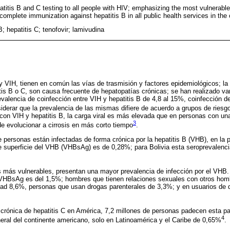
epatitis B and C testing to all people with HIV; emphasizing the most vulnerab
complete immunization against hepatitis B in all public health services in the 
B; hepatitis C; tenofovir; lamivudina
 y VIH, tienen en común las vías de trasmisión y factores epidemiológicos; la
is B o C, son causa frecuente de hepatopatías crónicas; se han realizado var
valencia de coinfección entre VIH y hepatitis B de 4,8 al 15%, coinfección de
iderar que la prevalencia de las mismas difiere de acuerdo a grupos de riesgo
on VIH y hepatitis B, la carga viral es más elevada que en personas con una 
3
de evolucionar a cirrosis en más corto tiempo
.
 personas están infectadas de forma crónica por la hepatitis B (VHB), en la p
de superficie del VHB (VHBsAg) es de 0,28%; para Bolivia esta seroprevalenc
 más vulnerables, presentan una mayor prevalencia de infección por el VHB.
 VHBsAg es del 1,5%; hombres que tienen relaciones sexuales con otros ho
tad 8,6%, personas que usan drogas parenterales de 3,3%; y en usuarios de 
n crónica de hepatitis C en América, 7,2 millones de personas padecen esta pa
4
ral del continente americano, solo en Latinoamérica y el Caribe de 0,65%
.