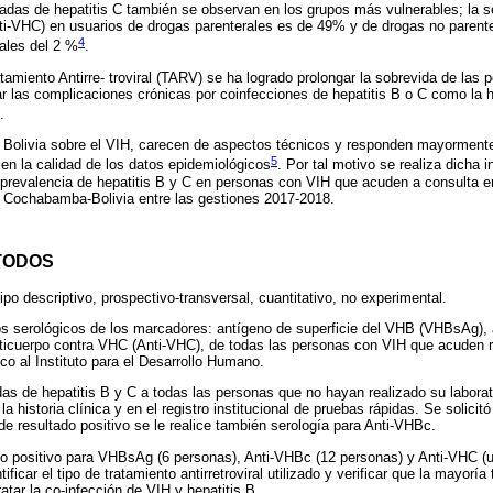
adas de hepatitis C también se observan en los grupos más vulnerables; la s
ti-VHC) en usuarios de drogas parenterales es de 49% y de drogas no parent
4
ales del 2 %
.
tamiento Antirre- troviral (TARV) se ha logrado prolongar la sobrevida de las 
r las complicaciones crónicas por coinfecciones de hepatitis B o C como la 
.
n Bolivia sobre el VIH, carecen de aspectos técnicos y responden mayormente
5
en la calidad de los datos epidemiológicos
. Por tal motivo se realiza dicha i
oprevalencia de hepatitis B y C en personas con VIH que acuden a consulta en 
 Cochabamba-Bolivia entre las gestiones 2017-2018.
TODOS
ipo descriptivo, prospectivo-transversal, cuantitativo, no experimental.
os serológicos de los marcadores: antígeno de superficie del VHB (VHBsAg), a
ticuerpo contra VHC (Anti-VHC), de todas las personas con VIH que acuden 
co al Instituto para el Desarrollo Humano.
das de hepatitis B y C a todas las personas que no hayan realizado su laborato
la historia clínica y en el registro institucional de pruebas rápidas. Se solici
 resultado positivo se le realice también serología para Anti-VHBc.
o positivo para VHBsAg (6 personas), Anti-VHBc (12 personas) y Anti-VHC (u
entificar el tipo de tratamiento antirretroviral utilizado y verificar que la mayo
ratar la co-infección de VIH y hepatitis B.