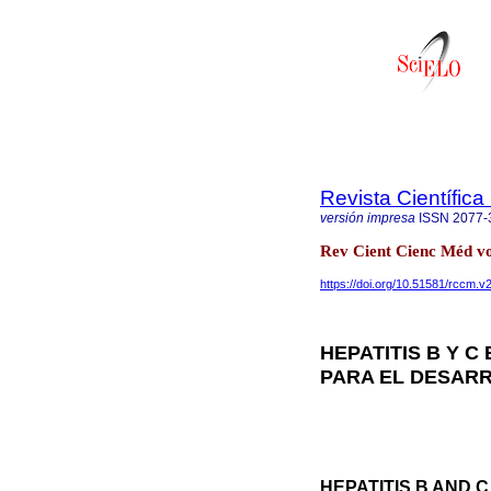
Revista Científic
versión impresa
ISSN
2077-
Rev Cient Cienc Méd v
https://doi.org/10.51581/rccm.v
HEPATITIS B Y C
PARA EL DESAR
HEPATITIS B AND C