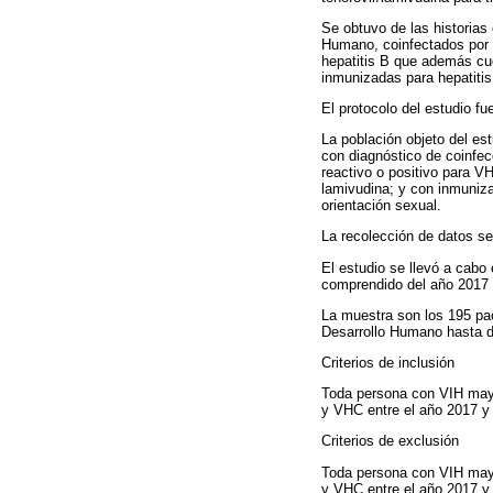
Se obtuvo de las historias 
Humano, coinfectados por h
hepatitis B que además cue
inmunizadas para hepatitis
El protocolo del estudio f
La población objeto del e
con diagnóstico de coinfec
reactivo o positivo para V
lamivudina; y con inmuniza
orientación sexual.
La recolección de datos se 
El estudio se llevó a cabo
comprendido del año 2017 
La muestra son los 195 paci
Desarrollo Humano hasta d
Criterios de inclusión
Toda persona con VIH mayo
y VHC entre el año 2017 y 2
Criterios de exclusión
Toda persona con VIH mayo
y VHC entre el año 2017 y