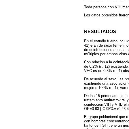
Toda persona con VIH meno
Los datos obtenidos fueron 
RESULTADOS
En el estudio fueron inclu
41) eran de sexo femenino
de coinfecciones son las 
múltiples por ambos virus
Con relación a la coinfecc
de 6,2% (n: 12) existiendo
VHC es de 0,5% (n: 1) obs
De acuerdo al sexo, las pr
existiendo una asociación
mujeres 100% (n: 1), varo
De las 15 personas coinfe
tratamiento antirretroviral
coinfección VIH y VHB el re
OR=0.93 [IC 95%= (0.26-4.
El grupo poblacional que 
con hombres concentrando a
tanto los HSH tiene un rie