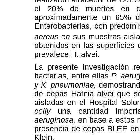
el 20% de muertes en di
aproximadamente un 65% de
Enterobacterias, con predomi
aereus en
sus muestras aisl
obtenidos en las superficies
prevalece H. alvei.
La presente investigación r
bacterias, entre ellas
P. aerug
y K. pneumoniae,
demostrand
de cepas Hafnia alvei que s
aisladas en el Hospital Solo
coliy
una cantidad impor
aeruginosa,
en base a estos r
presencia de cepas BLEE en 
Klein.