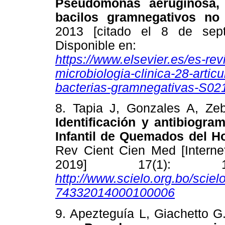
Pseudomonas aeruginosa, 
bacilos gramnegativos no
2013 [citado el 8 de sept
Disponible en:
https://www.elsevier.es/es-re
microbiologia-clinica-28-artic
bacterias-gramnegativas-S0
8. Tapia J, Gonzales A, Zeb
Identificación y antibiogra
Infantil de Quemados del H
Rev Cient Cien Med [Internet
2019] 17(1): 19
http://www.scielo.org.bo/scie
74332014000100006
9. Apezteguía L, Giachetto G