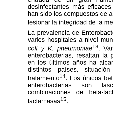
desinfectantes más eficace
han sido los compuestos de a
lesionar la integridad de la m
La prevalencia de Enterobact
varios hospitales a nivel mu
13
coli y K. pneumoniae
. Va
enterobacterias, resaltan l
en los últimos años ha alc
distintos países, situaci
14
tratamiento
. Los únicos bet
enterobacterias son lasc
combinaciones de beta-lac
15
lactamasas
.