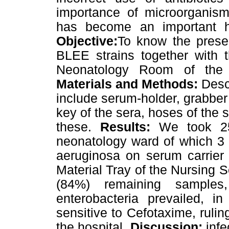
importance of microorganisms
has become an important hea
Objective:
To know the pres
BLEE strains together with t
Neonatology Room of the 
Materials and Methods:
Desc
include serum-holder, grabber 
key of the sera, hoses of the 
these.
Results:
We took 25
neonatology ward of which 3
aeruginosa on serum carrier 
Material Tray of the Nursing S
(84%) remaining samples
enterobacteria prevailed, i
sensitive to Cefotaxime, rulin
the hospital.
Discussion:
infe