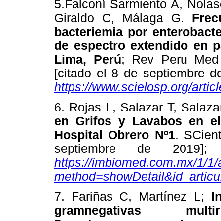
5.Falconí Sarmiento A, Nola
Giraldo C, Málaga G.
Frec
bacteriemia por enterobact
de espectro extendido en p
Lima, Perú
; Rev Peru Med 
[citado el 8 de septiembre d
https://www.scielosp.org/arti
6. Rojas L, Salazar T, Salaza
en Grifos y Lavabos en el
Hospital Obrero Nº1
. SCient
septiembre de 2019]; 
https://imbiomed.com.mx/1/1/a
method=showDetail&id_artic
7. Fariñas C, Martínez L;
I
gramnegativas multirr