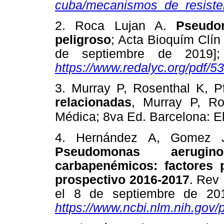
cuba/mecanismos_de_resisten
2. Roca Lujan A.
Pseudo
peligroso
; Acta Bioquím Clín 
de septiembre de 2019];
https://www.redalyc.org/pdf/
3. Murray P, Rosenthal K, P
relacionadas
, Murray P, Ro
Médica; 8va Ed. Barcelona: El
4. Hernández A, Gomez
Pseudomonas aerugino
carbapenémicos: factores p
prospectivo 2016-2017
. Rev 
el 8 de septiembre de 201
https://www.ncbi.nlm.nih.gov