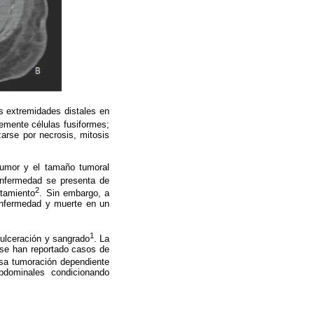
s extremidades distales en
emente células fusiformes;
zarse por necrosis, mitosis
l tumor y el tamaño tumoral
enfermedad se presenta de
2
atamiento
. Sin embargo, a
 enfermedad y muerte en un
1
ulceración y sangrado
. La
 se han reportado casos de
nsa tumoración dependiente
abdominales condicionando