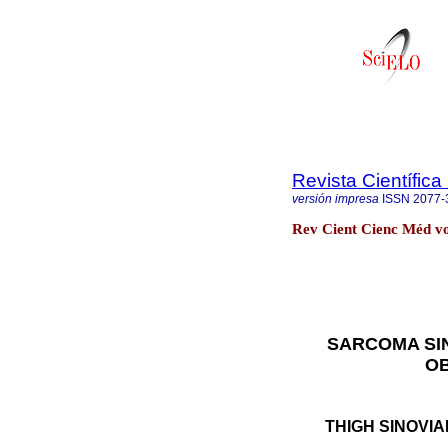
Revista Científic
versión impresa
ISSN
2077-
Rev Cient Cienc Méd v
SARCOMA SI
OB
THIGH SINOVIA