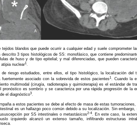
 tejidos blandos que puede ocurrir a cualquier edad y suele comprometer la
 descrito 3 tipos histológicos de SS: monofásico, que contiene predominant
lulas de huso y de tipo epitelial; y mal diferenciadas, que pueden caracteri
1
 atipia nuclear
.
 de riesgo estudiados, entre ellos, el tipo histológico, la localización de
1
a fuertemente asociado con la sobrevida de estos pacientes
. Cuando la 
ento multimodal (cirugía, radioterapia y quimioterapia) es el estándar de tr
el pronóstico es sombrío y se caracteriza por una rápida progresión de la
3
e el diagnóstico
.
mpaña a estos pacientes se debe al efecto de masa de estas tumoraciones, 
testinal es un
hallazgo poco común debido a su localización. Sin embargo,
2-4
ntususcepción por SS intestinales o metastásicos
. En este caso, la exte
slo izquierdo alcanzó un extenso tamaño, infiltrando estructuras intr
ínseca.