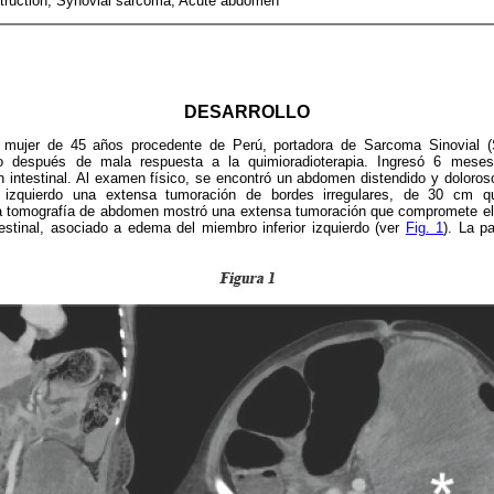
struction, Synovial sarcoma, Acute abdomen
DESARROLLO
e mujer de 45 años procedente de Perú, portadora de Sarcoma Sinovial 
nto después de mala respuesta a la quimioradioterapia. Ingresó 6 mese
 intestinal. Al examen físico, se encontró un abdomen distendido y doloroso
o izquierdo una extensa tumoración de bordes irregulares, de 30 cm qu
La tomografía de abdomen mostró una extensa tumoración que compromete el 
testinal, asociado a edema del miembro inferior izquierdo (ver
Fig. 1
). La p