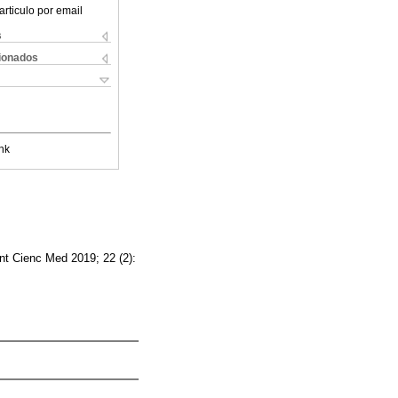
articulo por email
s
cionados
nk
nt Cienc Med 2019; 22 (2):