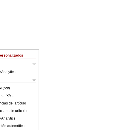
Personalizados
 Analytics
l (pdf)
lo en XML
cias del artículo
itar este artículo
 Analytics
ción automática