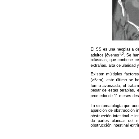
El SS es una neoplasia de
1,2
adultos jóvenes
. Se han
bifásicas, que contiene cé
extrañas, alta celularidad y
Existen múltiples factores
(>5cm), este último se h
forma avanzada, el tratami
pesar de
estas terapias, 
promedio de 11 meses desd
La sintomatología que aco
aparición de obstrucción in
obstrucción intestinal e i
de partes blandas del mu
obstrucción intestinal extr