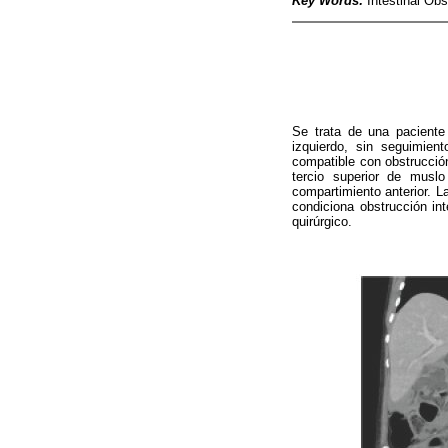
Key Words:
Intestinal Ob
Se trata de una pacient
izquierdo, sin seguimie
compatible con obstrucción
tercio superior de musl
compartimiento anterior. 
condiciona obstrucción in
quirúrgico.