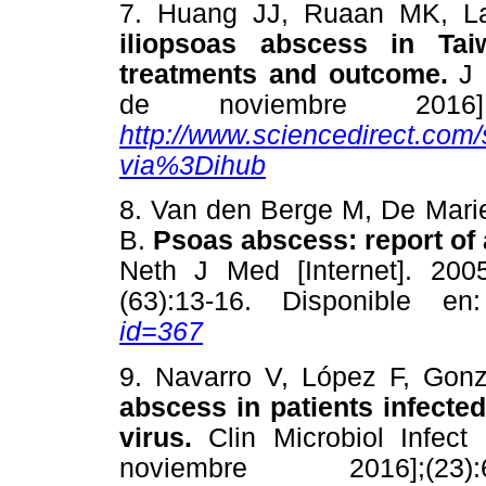
7. Huang JJ, Ruaan MK, 
iliopsoas abscess in Taiw
treatments and outcome.
J 
de noviembre 2016];(
http://www.sciencedirect.com
via%3Dihub
8. Van den Berge M, De Marie
B.
Psoas abscess: report of a
Neth J Med [Internet]. 20
(63):13-16. Disponible e
id=367
9. Navarro V, López F, Gon
abscess in patients infect
virus.
Clin Microbiol Infect
noviembre 2016];(2