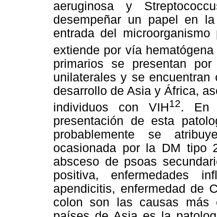
aeruginosa y Streptococ
desempeñar un papel en la 
entrada del microorganismo 
extiende por vía hematógena 
primarios se presentan por
unilaterales y se encuentran
desarrollo de Asia y África, a
12
individuos con VIH
. En 
presentación de esta patolog
probablemente se atribuy
ocasionada por la DM tipo 2
absceso de psoas secundario
positiva, enfermedades inf
apendicitis, enfermedad de Cr
colon son las causas más 
países de Asia es la patolog