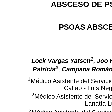
ABSCESO DE P
PSOAS ABSC
1
Lock Vargas Yatsen
, Joo
2
Patricia
, Campana Román 
1
Médico Asistente del Servicio
Callao - Luis Ne
2
Médico Asistente del Servic
Lanatta 
3