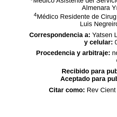
Médico Asistente del Servicio
Almenara Y
4
Médico Residente de Cirugía
Luis Negrei
Correspondencia a:
Yatsen 
y celular:
0
Procedencia y arbitraje:
no
Recibido para pub
Aceptado para pub
Citar como:
Rev Cient