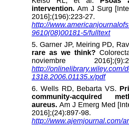
Kelso RL, et al.
Psoas a
intervention.
Am J Surg [Int
2016];(196):223
http://www.americanjournalofs
9610(08)00181-5/fulltext
5. Garner JP, Meiring PD, Ra
rare as we think?
Colorect
noviembre 2016];(9
http://onlinelibrary.wiley.com/
1318.2006.01135.x/pdf
6. Wells RD, Bebarta VS.
Pr
community-acquired methi
aureus.
Am J Emerg Med [Inte
2016];(24):897
http://www.ajemjournal.com/ar