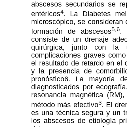
abscesos secundarios se rep
4
entéricos
. La Diabetes mel
microscópico, se consideran 
5,6
formación de abscesos
. 
consiste de un drenaje ade
quirúrgica, junto con la t
complicaciones graves como 
el resultado de retardo en el d
y la presencia de comorbil
pronóstico6. La mayoría 
diagnosticados por ecografía
resonancia magnética (RM), 
3
método más efectivo
. El dr
es una técnica segura y un t
los abscesos de etiología pr