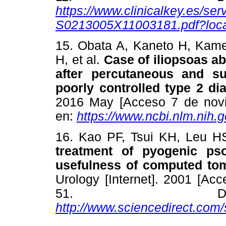
https://www.clinicalkey.es/ser
S0213005X11003181.pdf?loc
15. Obata A, Kaneto H, Kame
H, et al.
Case of iliopsoas a
after percutaneous and su
poorly controlled type 2 di
2016 May [Acceso 7 de novie
en:
https://www.ncbi.nlm.nih
16. Kao PF, Tsui KH, Leu H
treatment of pyogenic pso
usefulness of computed to
Urology [Internet]. 2001 [Ac
51. Disp
http://www.sciencedirect.com