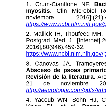
1. Crum-Cianflone NF.
Bact
myositis
. Clin Microbiol 
noviembre 2016];(21
https://www.ncbi.nlm.nih.gov
2. Mallick IH, Thoufeeq MH,
Postgrad Med J. [Internet]
2016];80(946):45
https://www.ncbi.nlm.nih.gov
3. Cánovas JA, Tramoyere
Absceso de psoas primario
Revisión de la literatura.
Arc
21 de noviembre 2016]
http://aeurologia.com/pdfs/ar
4. Yacoub WN, Sohn HJ, C