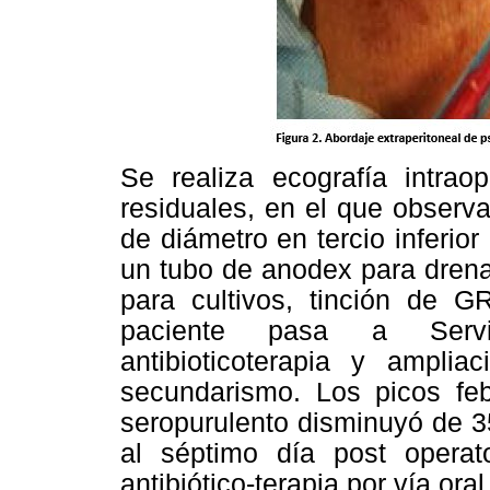
Se realiza ecografía intraop
residuales, en el que obser
de diámetro en tercio inferio
un tubo de anodex para dren
para cultivos, tinción de G
paciente pasa a Servi
antibioticoterapia y ampli
secundarismo. Los picos feb
seropurulento disminuyó de 35
al séptimo día post operat
antibiótico-terapia por vía or