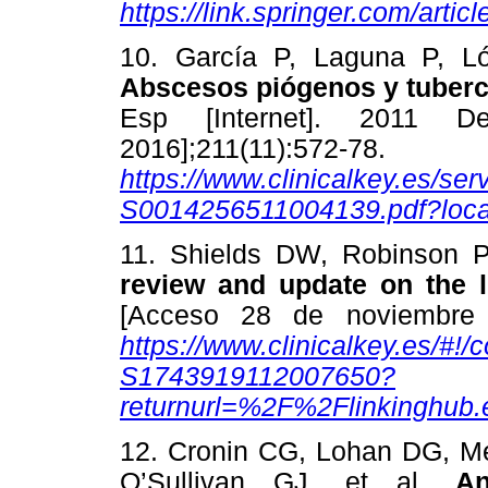
https://link.springer.com/art
10. García P, Laguna P, L
Abscesos piógenos y tuber
Esp [Internet]. 2011 
2016];211(11):57
https://www.clinicalkey.es/ser
S0014256511004139.pdf?loc
11. Shields DW, Robinson 
review and update on the li
[Acceso 28 de noviembre 2
https://www.clinicalkey.es/#!/
S1743919112007650?
returnurl=%2F%2Flinkinghub
12. Cronin CG, Lohan DG, M
O’Sullivan GJ, et al.
An