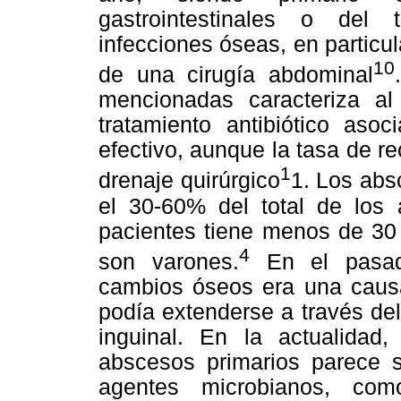
gastrointestinales o del tr
infecciones óseas, en particu
10
de una cirugía abdominal
mencionadas caracteriza a
tratamiento antibiótico as
efectivo, aunque la tasa de r
1
drenaje quirúrgico
1. Los abs
el 30-60% del total de los
pacientes tiene menos de 30 
4
son varones.
En el pasado
cambios óseos era una causa 
podía extenderse a través del
inguinal. En la actualidad,
abscesos primarios parece 
agentes microbianos, c