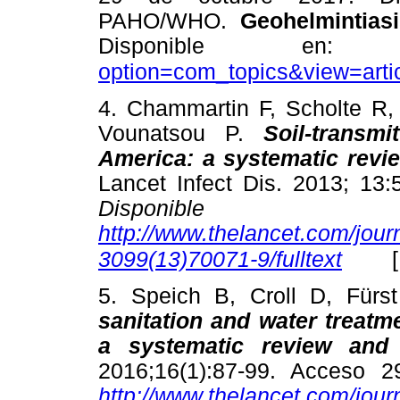
PAHO/WHO.
Geohelmintias
Disponible e
option=com_topics&view=art
4. Chammartin F, Scholte R,
Vounatsou P.
Soil-transm
America: a systematic revie
Lancet Infect Dis. 2013; 13
Dispon
http://www.thelancet.com/journ
3099(13)70071-9/fulltext
5. Speich B, Croll D, Fürst
sanitation and water treatme
a systematic review and 
2016;16(1):87-99. Acceso 
http://www.thelancet.com/journ