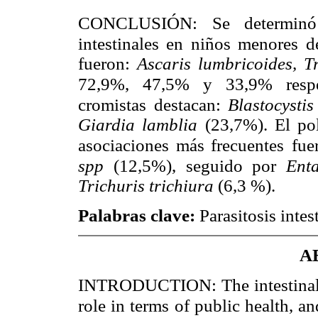
CONCLUSIÓN: Se determinó u
intestinales en niños menores d
fueron:
Ascaris lumbricoides, T
72,9%, 47,5%
y 33,9% respe
cromistas destacan:
Blastocysti
Giardia lamblia
(23,7%). El po
asociaciones más frecuentes
fue
spp
(12,5%), seguido por
Ent
Trichuris trichiura
(6,3 %).
Palabras clave:
Parasitosis intes
A
INTRODUCTION: The intestinal pa
role in terms of public health, a