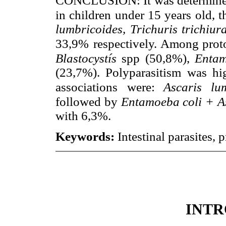
CONCLUSION: It was determined a
in children under 15 years old, 
lumbricoides, Trichuris trichiu
33,9%
respectively. Among prot
Blastocystís
spp (50,8%),
Entam
(23,7%). Polyparasitism was 
associations
were:
Ascaris lu
followed by
Entamoeba coli + A
with 6,3%.
Keywords:
Intestinal parasites,
INT