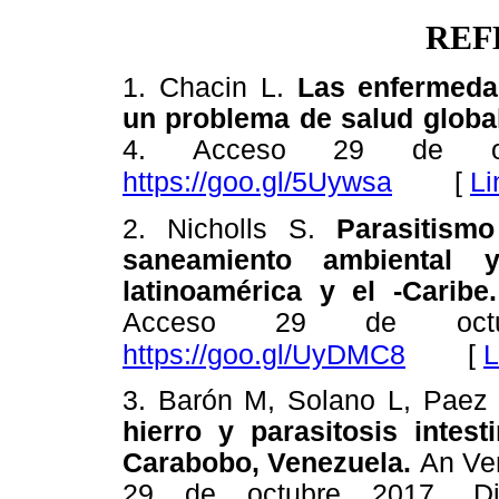
REF
1. Chacin L.
Las enfermedad
un problema de salud globa
4. Acceso 29 de oct
[
Li
https://goo.gl/5Uywsa
2. Nicholls S.
Parasitismo
saneamiento ambiental 
latinoamérica y el -Carib
Acceso 29 de octub
[
L
https://goo.gl/UyDMC8
3. Barón M, Solano L, Pae
hierro y parasitosis intes
Carabobo, Venezuela.
An Ven
29 de octubre 2017. D