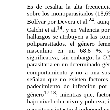
Es de resaltar la alta frecuenc
sobre los monoparasitados (18,6%
24
Bolívar por Devera et al.
, aunq
14
Calchi et al.
, y en Valencia por
hallazgos se atribuyen a las cond
poliparasitados,
el género fem
masculino en un 68,8 %, sien
significativa, sin embargo, la O
parasitaria en un determinado gé
comportamiento y no a una susce
señalan que no existen factores
padecimiento de infección por
17,18
género
; mientras que, facto
bajo nivel educativo y pobreza, 
parasitosis intestinal independie