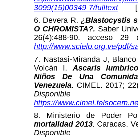
3099(15)00349-7/fulltext
6. Devera R.
¿
Blastocystis
O CHROMISTA?.
Saber Univ
26(4):488-90. acceso 29
http://www.scielo.org.ve/pdf/s
7. Nastasi-Miranda J, Blanco
Volcán I.
Ascaris lumbric
Niños De Una Comunidad
Venezuela.
CIMEL. 2017; 22(
Disponible
https://www.cimel.felsocem.ne
8. Ministerio de Poder Po
mortalidad 2013
.
Caracas. Ve
Disponible