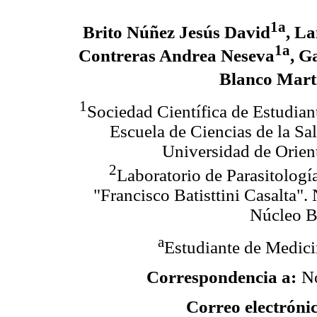
1a
Brito Núñez Jesús David
, L
1a
Contreras Andrea Neseva
, G
Blanco Martí
1
Sociedad Científica de Estudi
Escuela de Ciencias de la Sal
Universidad de Orien
2
Laboratorio de Parasitología
"Francisco Batisttini Casalta".
Núcleo Bo
a
Estudiante de Medic
Correspondencia a:
N
Correo electróni