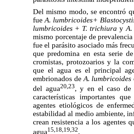
Del mismo modo, se encontró que
fue
A. lumbricoides+ Blastocyst
lumbricoides
+
T. trichiura
y
A.
mismo porcentaje de prevalencia 
fue el parásito asociado más frecu
que predomina en esta serie de 
cromistas, protozoarios y la co
que el agua es el principal ag
embrionados de
A. lumbricoides
20,23
del agua
, y en el caso de
características importantes qu
agentes etiológicos de enfermed
estabilidad al medio ambiente, in
crean resistencia a los agentes 
15,18,19,32
agua
.