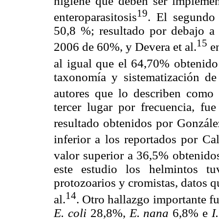
higiene que deben ser implement
19
enteroparasitosis
. El segundo
50,8 %; resultado por debajo a 
15
2006 de 60%, y Devera et al.
en
al igual que el 64,70% obtenido 
taxonomía y sistematización de 
autores que lo describen como 
tercer lugar por frecuencia, fue
resultado obtenidos por González
inferior a los reportados por Ca
valor superior a 36,5% obtenidos
este estudio los helmintos tu
protozoarios y cromistas, datos q
14
al.
. Otro hallazgo importante fu
E. coli
28,8%,
E. nana
6,8% e
I.