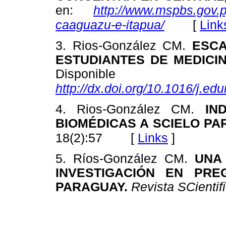
en:
http://www.mspbs.gov.p
[
Link
caaguazu-e-itapua/
3. Rios-González CM.
ESCA
ESTUDIANTES DE MEDICI
Dispon
http://dx.doi.org/10.1016/j.e
4. Rios-González CM.
IN
BIOMÉDICAS A SCIELO PA
[
Links
]
18(2):57
5. Ríos-González CM.
UNA
INVESTIGACIÓN EN PRE
PARAGUAY.
Revista SCientif