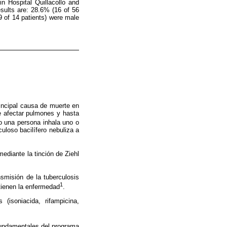
n Hospital Quillacollo and
esults are: 28.6% (16 of 56
9 of 14 patients) were male
incipal causa de muerte en
e afectar pulmones y hasta
do una persona inhala uno o
uloso bacilífero nebuliza a
ediante la tinción de Ziehl
nsmisión de la tuberculosis
1
tienen la enfermedad
.
(isoniacida, rifampicina,
fundamentales del programa