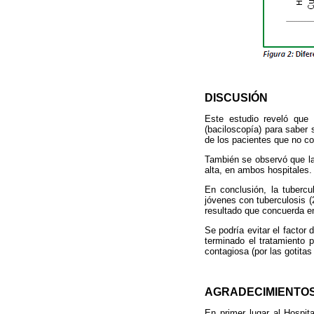
DISCUSIÓN
Este estudio reveló que 
(baciloscopía) para saber s
de los pacientes que no co
También se observó que la
alta, en ambos hospitales.
En conclusión, la tubercu
jóvenes con tuberculosis 
resultado que concuerda e
Se podría evitar el factor
terminado el tratamiento 
contagiosa (por las gotitas 
AGRADECIMIENTO
En primer lugar al Hospita