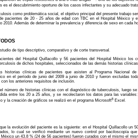
sis es el descubrimiento oportuno de los casos infectantes y su adecuado trat
culosis como problemática social, el objetivo principal del presente trabajo s
de pacientes de 20 - 25 años de edad con TBC en el Hospital México y el 
nio 2010. Además de determinar la prevalencia y diferencia de sexo en cada h
TODOS
studio de tipo descriptivo, comparativo y de corte transversal.
ientes del Hospital Quillacollo y 56 pacientes del Hospital México los 
culosis de dichos hospitales, seleccionados de las demás historias clínicas
as historias clínicas de pacientes que asisten al Programa Nacional de 
ico en el período de junio del 2009 a junio de 2010 y fueron excluidas toda
con los anteriores requisitos de inclusión.
el número de historias clínicas con el diagnóstico de tuberculosis, luego se
da entre los 20 a 25 años, y se recolectaron los datos para las variables:
8
co y la creación de gráficos se realizó en el programa Microsoft
Excel.
 que la evolución del paciente es la siguiente: en el Hospital Quillacollo un 
ados, lo cual se verificó mediante un nuevo control por baciloscopía que
al México un 43,8 % (24 de 56 pacientes) fueron curados con el mismo el mis