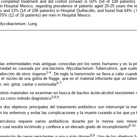
completed treatment and did control (smear) is 50% (54 of 108 patients) i
in Hospital Mexico, regarding prevalence of patients aged 20-25 years the r
co and 13% (14 of 108 patients) in Hospital Quillacollo, and found that 64% ( 
 75% (12 of 16 patients) are men in Hospital Mexico.
Mycobacterium, Lung.
 las enfermedades más antiguas conocidas por los seres humanos y es la pr
rmedad es causada por una bacteria,
Mycobacterium Tuberculosis,
que suel
1-4
afección de otros órganos
. De regla la transmisión se lleva a cabo cuan
el núcleo de una gotita de flügge, que es el material infectante que un tuberc
5-7
, reír, gritar, cantar o estornudar
.
otros materiales se examinan en busca de bacilos ácido-alcohol resistentes m
3,8,9
liza como método diagnóstico
.
s dos objetivos principales del tratamiento antibiótico son interrumpir la tra
n los enfermos y evitar las complicaciones y la muerte curando a los que ya 
erculosis requiere varios antibióticos durante por lo menos seis meses 
8-10
lo cual resulta incómodo y conlleva a un elevado grado de incumplimiento
.
8,9
 aparición de cepas resistentes a una o más drogas
. Uno de los objetivos 