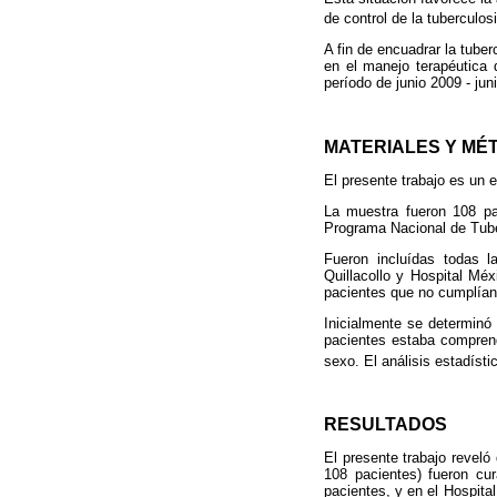
de control de la tuberculo
A fin de encuadrar la tuber
en el manejo terapéutica 
período de junio 2009 - ju
MATERIALES Y MÉ
El presente trabajo es un e
La muestra fueron 108 pac
Programa Nacional de Tuber
Fueron incluídas todas l
Quillacollo y Hospital Méx
pacientes que no cumplían 
Inicialmente se determinó 
pacientes estaba comprendi
sexo. El análisis estadísti
RESULTADOS
El presente trabajo reveló
108 pacientes) fueron cur
pacientes, y en el Hospit