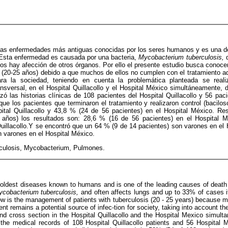
 las enfermedades más antiguas conocidas por los seres humanos y es una de
Esta enfermedad es causada por una bacteria,
Mycobacterium tuberculosis,
os hay afección de otros órganos. Por ello el presente estudio busca conoce
s (20-25 años) debido a que muchos de ellos no cumplen con el tratamiento a
ara la sociedad, teniendo en cuenta la problemática planteada se realiz
nsversal, en el Hospital Quillacollo y el Hospital México simultáneamente, 
lizó las historias clínicas de 108 pacientes del Hospital Quillacollo y 56 pac
ue los pacientes que terminaron el tratamiento y realizaron control (bacil
ital Quillacollo y 43,8 % (24 de 56 pacientes) en el Hospital México. Re
 años) los resultados son: 28,6 % (16 de 56 pacientes) en el Hospital
Quillacollo.Y se encontró que un 64 % (9 de 14 pacientes) son varones en el H
 varones en el Hospital México.
culosis, Mycobacterium, Pulmones.
 oldest diseases known to humans and is one of the leading causes of death
cobacterium tuberculosis,
and often affects lungs and up to 33% of cases i
ow is the management of patients with tuberculosis (20 - 25 years) because 
ent remains a potential source of infec-tion for society, taking into account t
nd cross section in the Hospital Quillacollo and the Hospital Mexico simul
 the medical records of 108 Hospital Quillacollo patients and 56 Hospital M