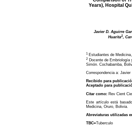
Years), Hospital Qu
Javier D. Aguirre Gar
1
Huarita
, Ca
1
Estudiantes de Medicina
2
Docente de Embriología y
Simón. Cochabamba, Boliv
Correspondencia a: Javier
Recibido para publicaci
Aceptado para publicaci
Citar como:
Rev Cient Cie
Este artículo está basad
Medicina, Oruro, Bolivia.
Abreviaturas utilizadas en
TBC=
Tuberculo