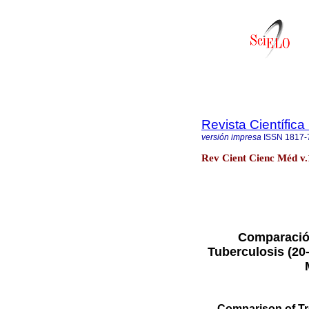
Revista Científic
versión impresa
ISSN
1817-
Rev Cient Cienc Méd v
Comparación
Tuberculosis (20-
Comparison of Tre