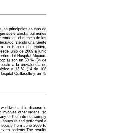
 las principales causas de
que suele afectar pulmones
r cómo es el manejo de los
decuado, siendo una fuente
a un trabajo descriptivo,
desde junio de 2009 a junio
ientes del Hospital México.
oscopía) son un 50 % (54 de
specto a la prevalencia de
 México y 13 % (14 de 108
ospital Quillacollo y un 75
 worldwide. This disease is
t involves other organs, so
many of them do not comply
he issues raised performed a
taneously from June 2009 to
exico patients.The results