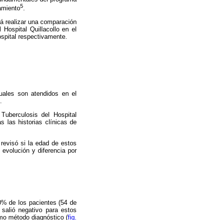
5
amiento
.
erá realizar una comparación
Hospital Quillacollo en el
ospital respectivamente.
cuales son atendidos en el
.
Tuberculosis del Hospital
s las historias clínicas de
 revisó si la edad de estos
 evolución y diferencia por
50% de los pacientes (54 de
 salió negativo para estos
mo método diagnóstico (
fig.