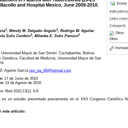
Enviar 
illacollo and Hospital Mexico, June 2009-2010.
Indicadore
Links rela
Compartir
1
1
cía
, Wendy M. Delgado Angulo
, Rodrigo W. Aguilar
Otros
1
2
rola Soliz Cordero
, Milenka E. Soliz Panozo
Otros
Permali
, Universidad Mayor de San Simón. Cochabamba, Bolivia.
 Genética, Facultad de Medicina, Universidad Mayor de San
ia
 D. Aguirre García
javi_pa_08@hotmail.com
ón:
17 de Junio de 2010
ón:
24 de Agosto de 2010
nc Med 2010;13(1): 6-8
o en un estudio presentado previamente en el XXII Congreso Científico N
 este artículo: