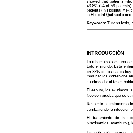
showed that patients who 
43.8% (24 of 56 patients) 
patients) in Hospital Mexi
in Hospital Quillacollo and
Keywords:
Tuberculosis, 
INTRODUCCIÓN
La tuberculosis es una de
todo el mundo. Esta enfe
en 33% de los casos hay 
más bacilos contenidos en 
su alrededor al toser, hablar
El esputo, los exudados u 
Neelsen prueba que se uti
Respecto al tratamiento lo
combatiendo la infección e
El tratamiento de la tub
pirazinamida, etambutol), 
Esta situación favorece la