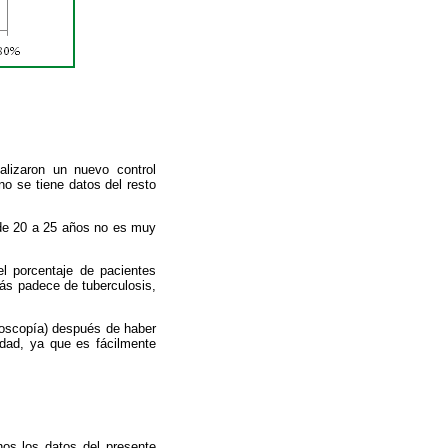
alizaron un nuevo control
 no se tiene datos del resto
 de 20 a 25 años no es muy
el porcentaje de pacientes
ás padece de tuberculosis,
iloscopía) después de haber
edad, ya que es fácilmente
rnos los datos del presente