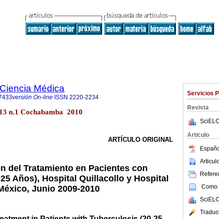
a Ciencia Médica
Servicios 
7433
versión On-line
ISSN
2220-2234
Revista
.13 n.1 Cochabamba 2010
SciELO
Articulo
ARTÍCULO ORIGINAL
Españo
Articu
 del Tratamiento en Pacientes con
Referen
25 Años), Hospital Quillacollo y Hospital
Como c
México, Junio 2009-2010
SciELO
Traduc
atment in Patients with Tuberculosis (20-25