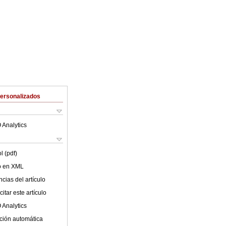
Personalizados
 Analytics
l (pdf)
lo en XML
cias del artículo
itar este artículo
 Analytics
ción automática