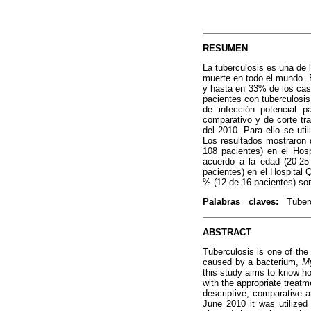
RESUMEN
La tuberculosis es una de
muerte en todo el mundo. 
y hasta en 33% de los cas
pacientes con tuberculosi
de infección potencial p
comparativo y de corte tra
del 2010. Para ello se uti
Los resultados mostraron q
108 pacientes) en el Hosp
acuerdo a la edad (20-25
pacientes) en el Hospital 
% (12 de 16 pacientes) son
Palabras claves:
Tuber
ABSTRACT
Tuberculosis is one of the
caused by a bacterium,
My
this study aims to know h
with the appropriate treatm
descriptive, comparative a
June 2010 it was utilized