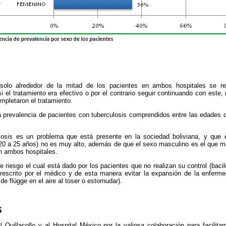
solo alrededor de la mitad de los pacientes en ambos hospitales se re
i el tratamiento era efectivo o por el contrario seguir continuando con este,
mpletaron el tratamiento.
 prevalencia de pacientes con tuberculosis comprendidos entre las edades
losis es un problema que está presente en la sociedad boliviana, y que 
(20 a 25 años) no es muy alto, además de que el sexo masculino es el que m
n ambos hospitales.
 de riesgo el cual está dado por los pacientes que no realizan su control (bac
prescrito por el médico y de esta manera evitar la expansión de la enferm
de flügge en el aire al toser o estornudar).
S
l Quillacollo y al Hospital México por la valiosa colaboración para facilita