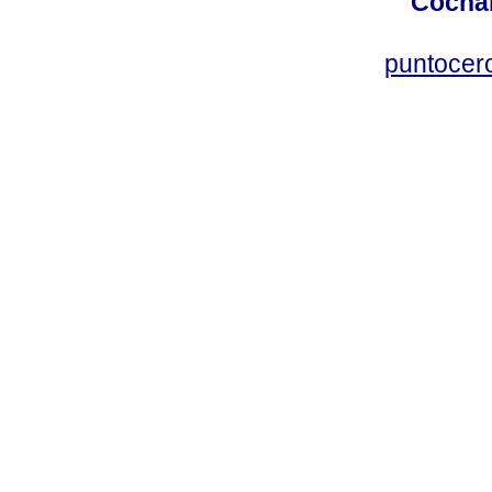
Cochab
puntocer