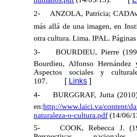
2- ANZOLA, Patricia; CADAvID
más allá de una imagen, en Inst
otra cultura. Lima. IPAL. Página
3- BOURDIEU, Pierre (1998). 
Bourdieu, Alfonso Hernández 
Aspectos sociales y cultur
[
Links
]
107.
4- BURGGRAF, Jutta (2010). v
en:
http://www.laici.va/content/d
naturaleza-o-cultura.pdf
(14/06/1
5- COOK, Rebecca J. (1997
Perspectivas nacionale