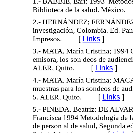
1.- BABBIE, Earl; 1993 Métodos 
Biblioteca de la
salud. México.
2.- HERNÁNDEZ; FERNÁNDEZ; 
investigación, Colombia. Ed. Pa
[
Links
]
Impresos.
3.- MATA, María Cristina; 1994 
emisora, los son deos de audienc
[
Links
]
ALER, Quito.
4.- MATA, María Cristina; MAC
muestras para los sondeos de aud
[
Links
]
5. ALER, Quito.
5.- PINEDA, Beatriz; DE ALV
Francisca 1994 Metodología de la
de person al de salud, Segunda e