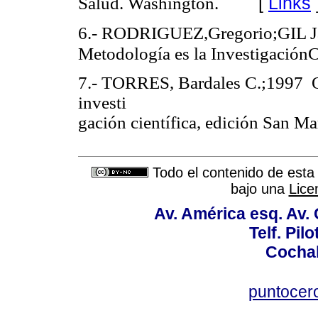
[
Links
Salud. Washington.
6.- RODRIGUEZ,Gregorio;GIL J
Metodología es la InvestigaciónCu
7.- TORRES, Bardales C.;1997 Or
investi
gación científica, edición San Ma
Todo el contenido de esta 
bajo una
Lice
Av. América esq. Av.
Telf. Pil
Cochab
puntocer