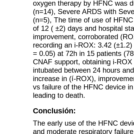
oxygen therapy by HFNC was d
(n=14), Severe ARDS with Sev
(n=5), The time of use of HFNC 
of 12 ( ±2) days and hospital sta
improvement, corroborated (ROX
recording an i-ROX: 3.42 (±1.2) i
= 0.05) at 72h in 15 patients (78
CNAF support, obtaining i-ROX 
intubated between 24 hours and 
increase in (í-ROX), improvemen
vs failure of the HFNC device i
leading to death.
Conclusión:
The early use of the HFNC dev
and moderate respiratory failure