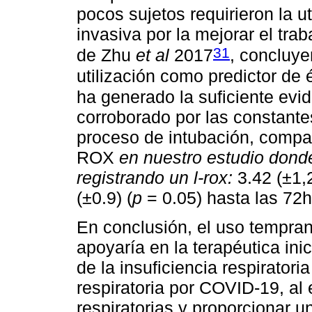
pocos sujetos requirieron la u
invasiva por la mejorar el traba
31
de Zhu
et al
2017
, concluye
utilización como predictor de 
ha generado la suficiente evi
corroborado por las constantes
proceso de intubación, compa
ROX
en nuestro estudio donde
registrando un l-rox:
3.42 (±1,2
(±0.9) (
p
= 0.05) hasta las 72h
En conclusión, el uso tempran
apoyaría en la terapéutica inic
de la insuficiencia respiratori
respiratoria por COVID-19, al 
respiratorias y proporcionar u