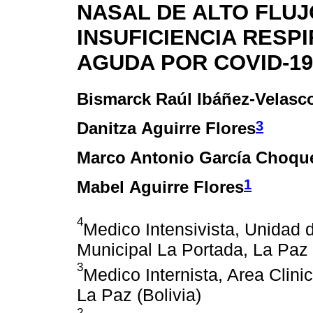
NASAL DE ALTO FLUJ
INSUFICIENCIA RESP
AGUDA POR COVID-19
Bismarck Raúl Ibáñez-Velasc
3
Danitza Aguirre Flores
Marco Antonio García Choqu
1
Mabel Aguirre Flores
4
Medico Intensivista, Unidad d
Municipal La Portada, La Paz 
3
Medico Internista, Area Clini
La Paz (Bolivia)
2