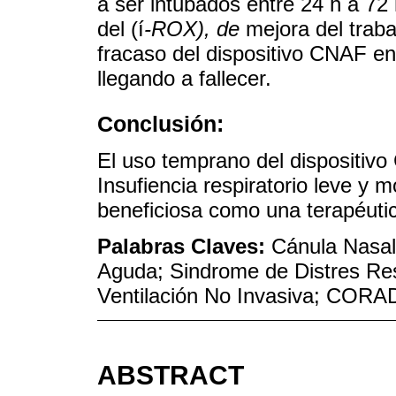
a ser intubados entre 24 h a 72
del (í
-ROX), de
mejora del traba
fracaso del dispositivo CNAF e
llegando a fallecer.
Conclusión:
El uso temprano del dispositi
Insufiencia respiratorio leve y m
beneficiosa como una terapéutica 
Palabras Claves:
Cánula Nasal 
Aguda; Sindrome de Distres Res
Ventilación No Invasiva; CORA
ABSTRACT