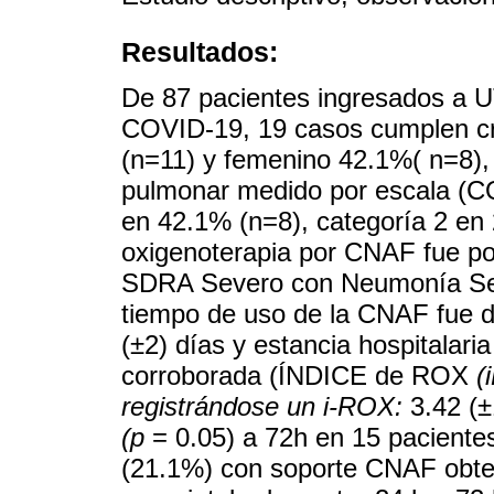
Resultados:
De 87 pacientes ingresados a UT
COVID-19, 19 casos cumplen cri
(n=11) y femenino 42.1%( n=8), 
pulmonar medido por escala (C
en 42.1% (n=8), categoría 2 en 
oxigenoterapia por CNAF fue 
SDRA Severo con Neumonía Sev
tiempo de uso de la CNAF fue d
(±2) días y estancia hospitalari
corroborada (ÍNDICE de ROX
(
registrándose un i-ROX:
3.42 (±1
(p
= 0.05) a 72h en 15 pacientes
(21.1%) con soporte CNAF obte