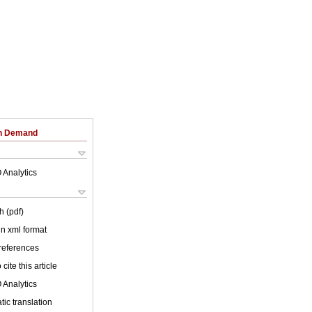
on Demand
 Analytics
h (pdf)
 in xml format
 references
cite this article
 Analytics
ic translation