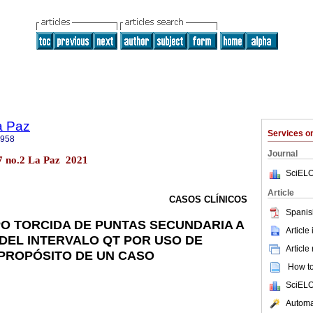
a Paz
Services 
8958
Journal
7 no.2 La Paz 2021
SciELO
Article
CASOS CLÍNICOS
Spanis
PO TORCIDA DE PUNTAS SECUNDARIA A
Article
DEL INTERVALO QT POR USO DE
Article
A PROPÓSITO DE UN CASO
How to 
SciELO
Automat