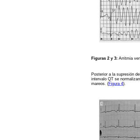
Figuras 2 y 3:
Arritmia ve
Posterior a la supresión d
intervalo QT se normalizan
mareos. (
Figura 4
).