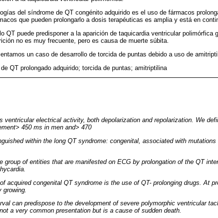
ologías del síndrome de QT congénito adquirido es el uso de fármacos prolong
fármacos que pueden prolongarlo a dosis terapéuticas es amplia y está en conti
alo QT puede predisponer a la aparición de taquicardia ventricular polimórfica
ición no es muy frecuente, pero es causa de muerte súbita.
sentamos un caso de desarrollo de torcida de puntas debido a uso de amitriptil
de QT prolongado adquirido; torcida de puntas; amitriptilina
 ventricular electrical activity, both depolarization and repolarization. We def
ement> 450 ms in men and> 470
nguished within the long QT syndrome: congenital, associated with mutations 
 group of entities that are manifested on ECG by prolongation of the QT inter
chycardia.
of acquired congenital QT syndrome is the use of QT- prolonging drugs. At pres
y growing.
erval can predispose to the development of severe polymorphic ventricular tac
 not a very common presentation but is a cause of sudden death.