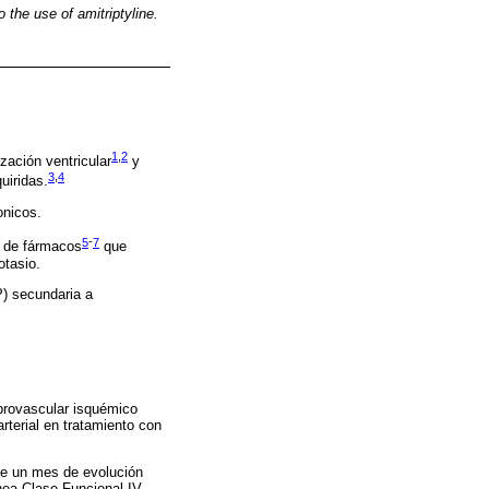
 the use of amitriptyline.
1
,
2
zación ventricular
y
3
,
4
uiridas.
onicos.
5
-
7
o de fármacos
que
otasio.
P) secundaria a
brovascular isquémico
rterial en tratamiento con
 de un mes de evolución
nea Clase Funcional IV