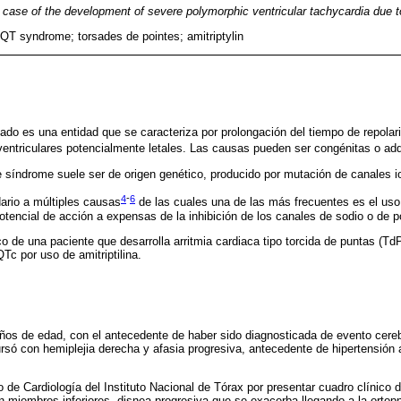
a case of the development of severe polymorphic ventricular tachycardia due to
QT syndrome; torsades de pointes; amitriptylin
do es una entidad que se caracteriza por prolongación del tiempo de repolari
 ventriculares potencialmente letales. Las causas pueden ser congénitas o adq
 síndrome suele ser de origen genético, producido por mutación de canales i
4
-
6
dario a múltiples causas
de las cuales una de las más frecuentes es el us
otencial de acción a expensas de la inhibición de los canales de sodio o de p
o de una paciente que desarrolla arritmia cardiaca tipo torcida de puntas (Td
QTc por uso de amitriptilina.
ños de edad, con el antecedente de haber sido diagnosticada de evento cere
rsó con hemiplejia derecha y afasia progresiva, antecedente de hipertensión a
io de Cardiología del Instituto Nacional de Tórax por presentar cuadro clínico
 miembros inferiores, disnea progresiva que se exacerba llegando a la ortop