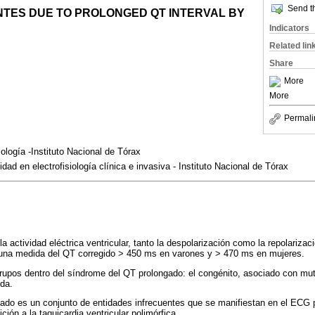
Send th
NTES DUE TO PROLONGED QT INTERVAL BY
Indicators
Related lin
Share
More
More
Permali
ología -Instituto Nacional de Tórax
dad en electrofisiología clínica e invasiva - Instituto Nacional de Tórax
la actividad eléctrica ventricular, tanto la despolarización como la repolariz
 una medida del QT corregido > 450 ms en varones y > 470 ms en mujeres.
grupos dentro del síndrome del QT prolongado: el congénito, asociado con m
ida.
do es un conjunto de entidades infrecuentes que se manifiestan en el ECG p
ción a la taquicardia ventricular polimórfica.