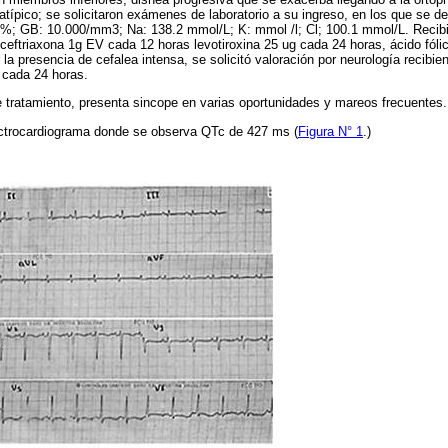
atípico; se solicitaron exámenes de laboratorio a su ingreso, en los que se de
36%; GB: 10.000/mm3; Na: 138.2 mmol/L; K: mmol /l; Cl; 100.1 mmol/L. Recib
ceftriaxona 1g EV cada 12 horas levotiroxina 25 ug cada 24 horas, ácido fól
 la presencia de cefalea intensa, se solicitó valoración por neurología recibie
 cada 24 horas.
de tratamiento, presenta sincope en varias oportunidades y mareos frecuentes.
lectrocardiograma donde se observa QTc de 427 ms (
Figura N° 1
.)