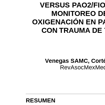
VERSUS PAO2/FI
MONITOREO D
OXIGENACIÓN EN P
CON
TRAUMA DE
Venegas SAMC, Corté
RevAsocMexMedCri
RESUMEN