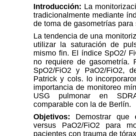
Introducción:
La monitorizac
tradicionalmente mediante ín
de toma de gasometrías para 
La tendencia de una monitori
utilizar la saturación de p
mismo fin. El índice SpO2/ Fi
no requiere de gasometría. R
SpO2/FiO2 y PaO2/FiO2, dem
Patrick y cols. lo incorporar
importancia de monitoreo mí
USG pulmonar en SDRA, 
comparable con la de Berlín.
Objetivos:
Demostrar que e
versus PaO2/FiO2 para mo
pacientes con trauma de tórax