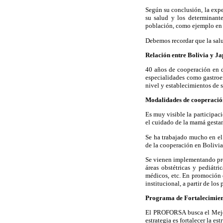
Según su conclusión, la expe
su salud y los determinante
población, como ejemplo en e
Debemos recordar que la salu
Relación entre Bolivia y J
40 años de cooperación en d
especialidades como gastroen
nivel y establecimientos de s
Modalidades de cooperació
Es muy visible la participac
el cuidado de la mamá gestant
Se ha trabajado mucho en el 
de la cooperación en Bolivia
Se vienen implementando proy
áreas obstétricas y pediátri
médicos, etc. En promoción de
institucional, a partir de los
Programa de Fortalecimien
El PROFORSA busca el Mejora
estrategia es fortalecer la e