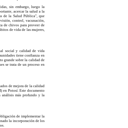
idas, sin embargo, luego la
rtante, acercar la salud a la
as de la Salud Pública", que
evisión, control, vacunación,
za de chivos para proveer de
bitos de vida de las mujeres,
al
social y calidad de vida
munidades tiene confianza en
o grande sobre la calidad de
ues se trata de un proceso en
tados de mejora de la calidad
I) en Potosí. Este documento
n análisis más profundo y la
obligación de implementar la
nado la incorporación de los
os.