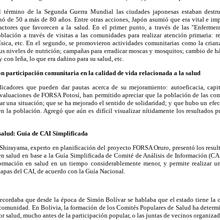
l término de la Segunda Guerra Mundial las ciudades japonesas estaban destru
 de 50 a más de 80 años. Entre otras acciones, Japón asumió que era vital e impo
factores que favorecen a la salud. En el primer punto, a través de las "Enfermer
blación a través de visitas a las comunidades para realizar atención primaria: r
ísica, etc. En el segundo, se promovieron actividades comunitarias como la crian
sus niveles de nutrición; campañas para erradicar moscas y mosquitos; cambio de há
y con leña, lo que era dañino para su salud, etc.
on participación comunitaria en la calidad de vida relacionada a la salud
dicadores que pueden dar pautas acerca de su mejoramiento: autoeficacia, capit
 evaluaciones de FORSA Potosí, han permitido apreciar que la población de las co
 una situación; que se ha mejorado el sentido de solidaridad; y que hubo un efect
en la población. Agregó que aún es difícil visualizar nítidamente los resultados p
salud: Guía de CAI Simplificada
a Shirayama, experto en planificación del proyecto FORSA Oruro, presentó los resul
 en salud en base a la Guía Simplificada de Comité de Análisis de Información (CA
información en salud en un tiempo considerablemente menor, y permite realizar u
tapas del CAI, de acuerdo con la Guía Nacional.
ecordaba que desde la época de Simón Bolívar se hablaba que el estado tiene la 
 comunidad. En Bolivia, la formación de los Comités Populares de Salud ha determi
or salud, mucho antes de la participación popular, o las juntas de vecinos organizad