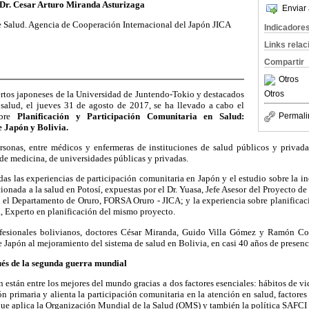
 Dr. Cesar Arturo Miranda Asturizaga
Enviar 
e Salud. Agencia de Cooperación Internacional del Japón JICA
Indicadore
Links rela
Compartir
Otros
ertos japoneses de la Universidad de Juntendo-Tokio y destacados
Otros
 salud, el jueves 31 de agosto de 2017, se ha llevado a cabo el
obre
Planificación y Participación Comunitaria en Salud:
Permali
e Japón y Bolivia.
sonas, entre médicos y enfermeras de instituciones de salud públicos y privad
 de medicina, de universidades públicas y privadas.
s las experiencias de participación comunitaria en Japón y el estudio sobre la in
cionada a la salud en Potosí, expuestas por el Dr. Yuasa, Jefe Asesor del Proyecto d
 el Departamento de Oruro, FORSA Oruro - JICA; y la experiencia sobre planificac
a, Experto en planificación del mismo proyecto.
fesionales bolivianos, doctores César Miranda, Guido Villa Gómez y Ramón Cord
de Japón al mejoramiento del sistema de salud en Bolivia, en casi 40 años de presenci
és de la segunda guerra mundial
n están entre los mejores del mundo gracias a
dos factores esenciales: hábitos de v
ón primaria y alienta la participación comunitaria en la atención en salud, factores
s que aplica la Organización Mundial de la Salud (OMS) y también la política SAFCI 