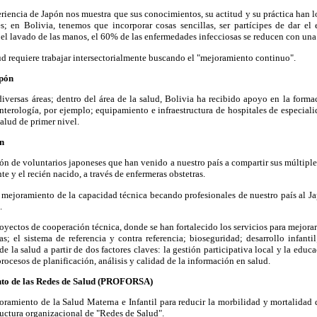
riencia de Japón nos muestra que sus conocimientos, su actitud y su práctica han 
s; en Bolivia, tenemos que incorporar cosas sencillas, ser partícipes de dar el
l lavado de las manos, el 60% de las enfermedades infecciosas se reducen con una
d requiere trabajar intersectorialmente buscando el "mejoramiento continuo".
apón
iversas áreas; dentro del área de la salud, Bolivia ha recibido apoyo en la form
terología, por ejemplo; equipamiento e infraestructura de hospitales de especial
alud de primer nivel.
n
ión de voluntarios japoneses que han venido a nuestro país a compartir sus múltiple
e y el recién nacido, a través de enfermeras obstetras.
mejoramiento de la capacidad técnica becando profesionales de nuestro país al Ja
.
ectos de cooperación técnica, donde se han fortalecido los servicios para mejorar 
cas; el sistema de referencia y contra referencia; bioseguridad; desarrollo infan
 la salud a partir de dos factores claves: la gestión participativa local y la educ
 procesos de planificación, análisis y calidad de la información en salud.
to de las Redes de Salud (PROFORSA)
miento de la Salud Materna e Infantil para reducir la morbilidad y mortalidad d
structura organizacional de "Redes de Salud".