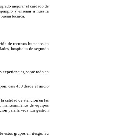
logrado mejorar el cuidado de
 ejemplo y enseñar a nuestra
 buena técnica.
ación de recursos humanos en
idades, hospitales de segundo
s experiencias, sobre todo en
pón; casi 450 desde el inicio
la calidad de atención en las
til; mantenimiento de equipos
ación para la vida. En gestión
e estos grupos en riesgo. Su