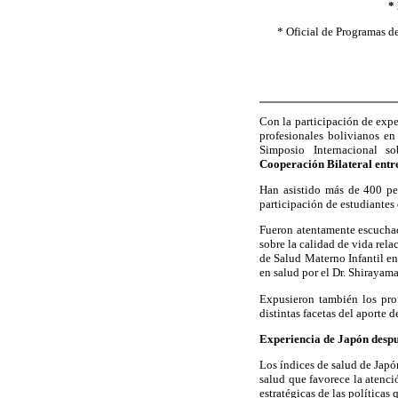
*
* Oficial de Programas d
Con la participación de exp
profesionales bolivianos en
Simposio Internacional s
Cooperación Bilateral entr
Han asistido más de 400 per
participación de estudiantes
Fueron atentamente escuchada
sobre la calidad de vida rela
de Salud Materno Infantil en
en salud por el Dr. Shirayam
Expusieron también los pro
distintas facetas del aporte 
Experiencia de Japón despu
Los índices de salud de Japó
salud que favorece la atenci
estratégicas de las política