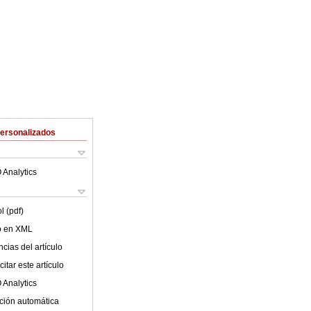
Personalizados
 Analytics
l (pdf)
lo en XML
cias del artículo
itar este artículo
 Analytics
ción automática