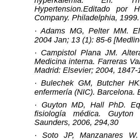
hyperkalemia. En: T
Hypertension.Editado por
Company. Philadelphia, 1999.
· Adams MG, Pelter MM. Ele
2004 Jan; 13 (1): 85-6 [Medlin
· Campistol Plana JM. Alter
Medicina interna. Farreras Va
Madrid: Elsevier; 2004, 1847
· Bulechek GM, Butcher HK. 
enfermería (NIC). Barcelona. 
· Guyton MD, Hall PhD. Equil
fisiología médica. Guyton
Saunders, 2006, 294,30
· Soto JP, Manzanares W. 