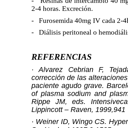
- Resinas de intercambio 40 mg
2-4 horas. Excreción.
- Furosemida 40mg IV cada 2-4h
- Diálisis peritoneal o hemodiáli
REFERENCIAS
· Alvarez Cebrian F, Tejad
corrección de las alteraciones 
paciente agudo grave. Barcel
of plasma sodium and plas
Rippe JM, eds. Intensivecar
Lippincott – Raven, 1999,941
· Weiner ID, Wingo CS. Hyperka