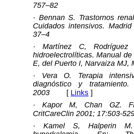
757–82
· Bennan S. Trastornos renal
Cuidados intensivos. Madrid 
37–4
· Martínez C, Rodríguez 
hidroelectrolíticas. Manual d
E, del Puerto I, Narvaiza MJ, 
· Vera O. Terapia intens
diagnóstico y tratamiento.
[
Links
]
2003
· Kapor M, Chan GZ. Flui
CritCareClin 2001; 17:503-529
· Kamel S, Halperin M.