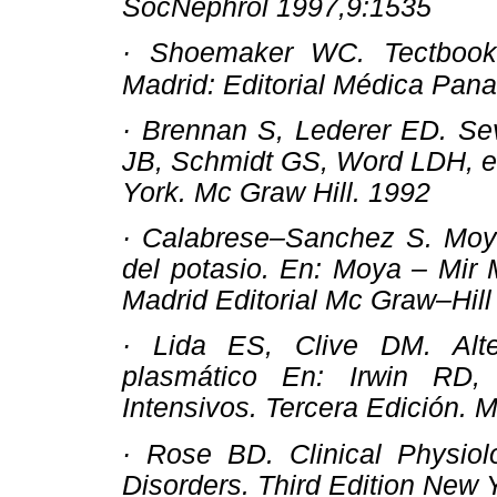
SocNephrol 1997,9:1535
· Shoemaker WC. Tectbook of
Madrid: Editorial Médica Pan
· Brennan S, Lederer ED. Sev
JB, Schmidt GS, Word LDH, edi
York. Mc Graw Hill. 1992
· Calabrese–Sanchez S. Moya–
del potasio. En: Moya – Mir 
Madrid Editorial Mc Graw–Hill
· Lida ES, Clive DM. Alte
plasmático En: Irwin RD
Intensivos. Tercera Edición. M
· Rose BD. Clinical Physiol
Disorders. Third Edition New 