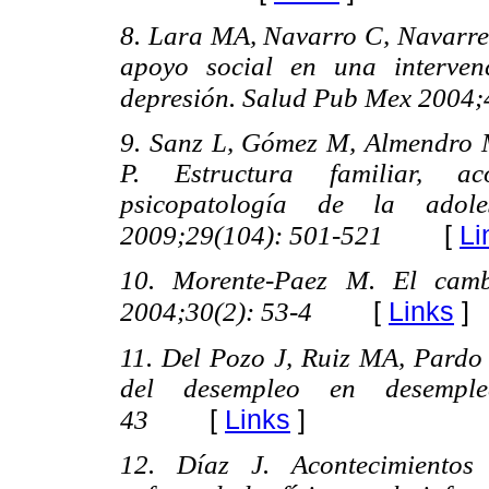
8. Lara MA, Navarro C, Navarrete
apoyo social en una interven
depresión. Salud Pub Mex 2004;
9. Sanz L, Gómez M, Almendro 
P. Estructura familiar, aco
psicopatología de la adol
[
Li
2009;29(104): 501-521
10. Morente-Paez M. El cam
[
Links
]
2004;30(2): 53-4
11. Del Pozo J, Ruiz MA, Pardo 
del desempleo en desemple
[
Links
]
43
12. Díaz J. Acontecimientos 