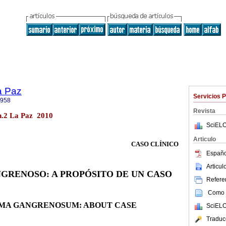
a Paz
Servicios 
8958
Revista
n.2 La Paz 2010
SciELO
Articulo
CASO CLÍNICO
Españo
Articu
GRENOSO: A PROPÓSITO DE UN CASO
Referen
Como c
MA GANGRENOSUM: ABOUT CASE
SciELO
Traduc