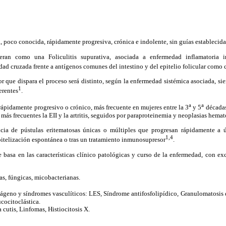
, poco conocida, rápidamente progresiva, crónica e indolente, sin guías establecida
eran como una Foliculitis supurativa, asociada a enfermedad inflamatoria in
dad cruzada frente a antígenos comunes del intestino y del epitelio folicular como
or que dispara el proceso será distinto, según la enfermedad sistémica asociada, s
1
erentes
.
a
a
ápidamente progresivo o crónico, más frecuente en mujeres entre la 3
y 5
décadas
más frecuentes la EII y la artritis, seguidos por paraproteinemia y neoplasias hemat
ncia de pústulas eritematosas únicas o múltiples que progresan rápidamente a 
1,4
itelización espontánea o tras un tratamiento inmunosupresor
.
e basa en las características clínico patológicas y curso de la enfermedad, con ex
as, fúngicas, micobacterianas.
ágeno y síndromes vasculíticos: LES, Síndrome antifosfolipídico,
Granulomatosis d
ucocitoclástica.
cutis, Linfomas, Histiocitosis X.