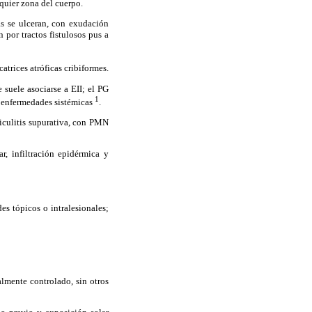
lquier zona del cuerpo.
as se ulceran, con exudación
 por tractos fistulosos pus a
trices atróficas cribiformes.
 suele asociarse a EII; el PG
1
a enfermedades sistémicas
.
liculitis supurativa, con PMN
r, infiltración epidérmica y
es tópicos o intralesionales;
lmente controlado, sin otros