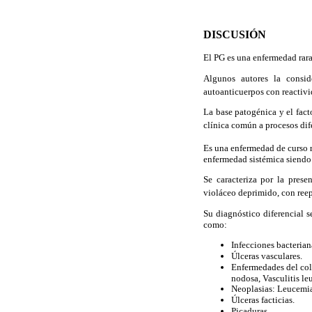
DISCUSIÓN
El PG es una enfermedad rara
Algunos autores la consid
autoanticuerpos con reactivi
La base patogénica y el fact
clínica común a procesos dif
Es una enfermedad de curso r
enfermedad sistémica siendo 
Se caracteriza por la prese
violáceo deprimido, con reep
Su diagnóstico diferencial s
como:
Infecciones bacterian
Úlceras vasculares.
Enfermedades del col
nodosa, Vasculitis le
Neoplasias: Leucemia 
Úlceras facticias.
Picaduras.