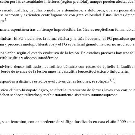
ección por las extremidades inferiores (región pretibial), aunque pueden afectar cua
vesículopústulas, pápulas o nódulos eritematosos, y dolorosos, que en pocos dí
se necrosan y extienden centrífugamente con gran velocidad. Estas úlceras drenan
1
mes.
anera espontánea tras un tiempo impredecible, las úlceras reepitelizan formando cica
clínicas: El PG ulcerativo, la forma clásica y la más frecuente; el PG pustuloso que
a y procesos mieloproliferativos y el PG superficial granulomatoso, no asociado 
os varían según el estado evolutivo de la lesión. En estadios precoces hay una fo
erifoliculitis y absceso intradérmico.
advierte denso infiltrado neutrofílico dérmico con restos de epitelio infundibula
borde de avance de la lesión muestra vasculitis leucocitoclástica o linfocitaria.
1,2
esponden a distintos estadios evolutivos de las lesiones, se solapan
.
tico clínico-histopatológico, se efectúa tratamiento de formas leves con corticoid
deben ser hospitalizados y recibir tratamiento sistémico inmunosupresor.
, sexo femenino, con antecedente de vitíligo localizado en cara el año 2009 actua