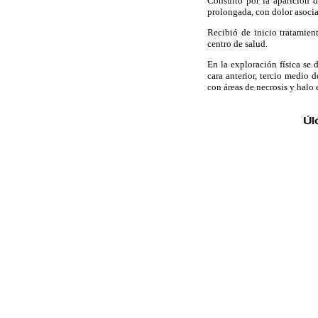
Consultó por la aparición 
prolongada, con dolor asoci
Recibió de inicio tratamien
centro de salud.
En la exploración física se 
cara anterior, tercio medio 
con áreas de necrosis y halo 