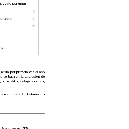
articulo por email
s
cionados
nk
scrita por primera vez el año
o se basa en la exclusión de
 vasculitis, colagenopatías,
s residuales. El tratamiento
 described in 1930.