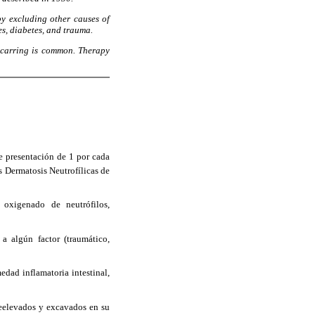
by excluding other causes of
es, diabetes, and trauma.
scarring is common. Therapy
e presentación de 1 por cada
s Dermatosis Neutrofílicas de
 oxigenado de neutrófilos,
a algún factor (traumático,
edad inflamatoria intestinal,
breelevados y excavados en su