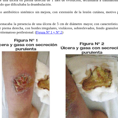
de una úlcera en pierna derecha de 1 mes de evolución, secundaria a traumatism
ado que dificultaba la deambulación.
to antibiótico sistémico sin mejora, con extensión de la lesión cutánea, motivo 
destacaba la presencia de una úlcera de 5 cm de diámetro mayor, con característica
de pierna derecha, con bordes irregulares, violáceos, sobreelevados, fondo granu
eritematoso perilesional. (
Figura N° 1 y N° 2
)