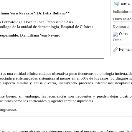
Enviar 
Indicadore
iliana Vera Navarro*, Dr. Felix Rollano**
Links rela
 Dermatóloga. Hospital San Francisco de Asis
ólogo de la unidad de dermatología, Hospital de Clínicas
Compartir
Otros
esponsable:
Dra. Liliana Vera Navarro.
Otros
Permali
es una entidad clínica cutánea ulcerativa poco frecuente, de etiología incierta, de
sociada a enfermedades sistémicas al menos en el 50% de los casos. Su diagnóstic
e aspecto similar y causa diversa, incluyendo procesos infecciosos, neoplasias,
te bueno; sin embargo, las recurrencias son frecuentes y pueden dejar cicatrice
amatorios como los corticoides, y agentes inmunosupresores.
angrenoso.
s an uncommon ulcerative cutaneous condition of uncertain etiology. It was first