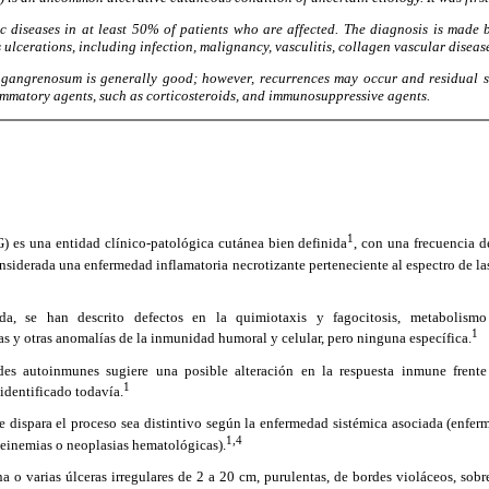
mic diseases in at least 50% of patients who are affected. The diagnosis is made 
ulcerations, including infection, malignancy, vasculitis, collagen vascular diseas
gangrenosum is generally good; however, recurrences may occur and residual 
lammatory agents, such as corticosteroids, and immunosuppressive agents.
1
 es una entidad clínico-patológica cutánea bien definida
, con una frecuencia d
onsiderada una enfermedad inflamatoria necrotizante perteneciente al espectro de la
da, se han descrito defectos en la quimiotaxis y fagocitosis, metabolismo
1
s y otras anomalías de la inmunidad humoral y celular, pero ninguna específica.
es autoinmunes sugiere una posible alteración en la respuesta inmune frente 
1
 identificado todavía.
e dispara el proceso sea distintivo según la enfermedad sistémica asociada (enferm
1,4
oteinemias o neoplasias hematológicas).
una o varias úlceras irregulares de 2 a 20 cm, purulentas, de bordes violáceos, so