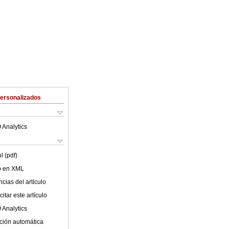
Personalizados
 Analytics
l (pdf)
lo en XML
cias del artículo
itar este artículo
 Analytics
ción automática