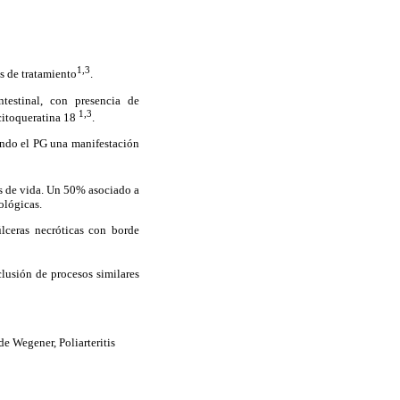
1,3
s de tratamiento
.
testinal, con presencia de
1,3
 citoqueratina 18
.
iendo el PG una manifestación
 de vida. Un 50% asociado a
ológicas.
úlceras necróticas con borde
clusión de procesos similares
e Wegener, Poliarteritis