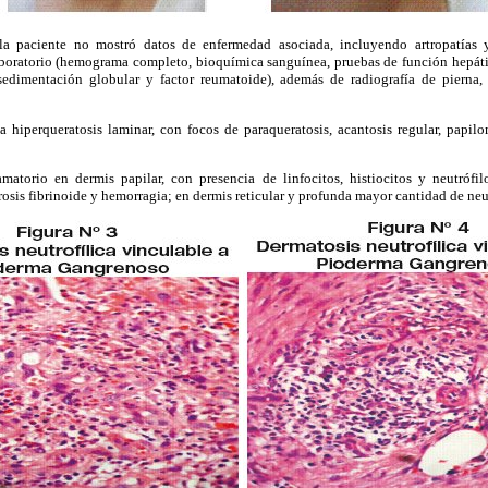
la paciente no mostró datos de enfermedad asociada, incluyendo artropatías 
laboratorio (hemograma completo, bioquímica sanguínea, pruebas de función hepátic
dimentación globular y factor reumatoide), además de radiografía de pierna,
a hiperqueratosis laminar, con focos de paraqueratosis, acantosis regular, papilo
amatorio en dermis papilar, con presencia de linfocitos, histiocitos y neutróf
osis fibrinoide y hemorragia; en dermis reticular y profunda mayor cantidad de neut