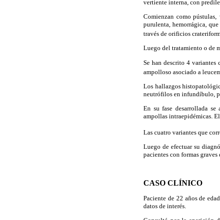
vertiente interna, con predil
Comienzan como pústulas,
purulenta, hemorrágica, que 
través de orificios craterifor
Luego del tratamiento o de m
Se han descrito 4 variantes 
ampolloso asociado a leucemi
Los hallazgos histopatológic
neutrófilos en infundíbulo, p
En su fase desarrollada se 
ampollas intraepidémicas. El 
Las cuatro variantes que corr
Luego de efectuar su diagnós
pacientes con formas graves 
CASO CLÍNICO
Paciente de 22 años de edad
datos de interés.