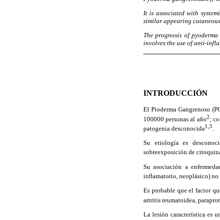
It is associated with syste
similar appearing cutaneous 
The prognosis of pyoderma 
involves the use of anti-inf
INTRODUCCIÓN
El Pioderma Gangrenoso (PG)
2
100000 personas al año
; c
1,3
patogenia desconocida
.
Su etiología es desconoci
sobreexposición de citoquina
Su asociación a enfermedad
inflamatorio, neoplásico) no
Es probable que el factor qu
artritis reumatoidea, parapr
La lesión característica es 