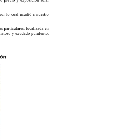
o previo y exposición solar
por lo cual acudió a nuestro
s particulares, localizada en
lomatoso y exudado purulento,