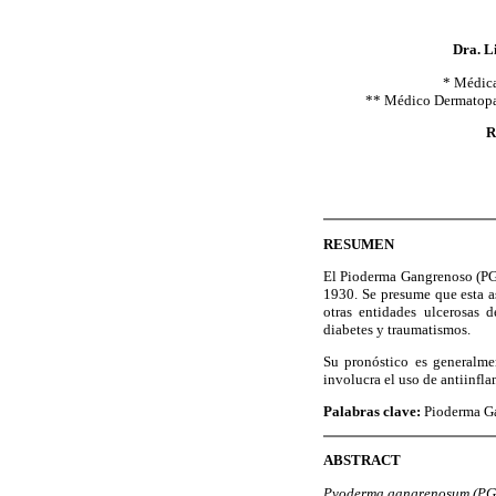
Dra. L
* Médica
** Médico Dermatopat
R
RESUMEN
El Pioderma Gangrenoso (PG) 
1930. Se presume que esta a
otras entidades ulcerosas d
diabetes y traumatismos.
Su pronóstico es generalmen
involucra el uso de antiinfl
Palabras clave:
Pioderma G
ABSTRACT
Pyoderma gangrenosum (PG) i