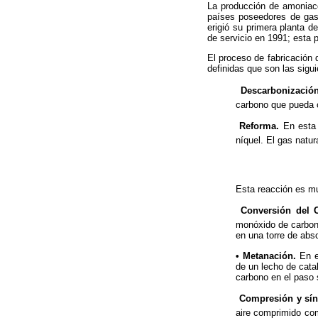
La producción de amoniac
países poseedores de gas
erigió su primera planta 
de servicio en 1991; esta 
El proceso de fabricación 
definidas que son las sigui
 Descarbonización
carbono que pueda c
 Reforma.
En esta 
níquel. El gas natu
Esta reacción es m
 Conversión del 
monóxido de carbono
en una torre de abs
• Metanación.
En e
de un lecho de cata
carbono en el paso 
 Compresión y sí
aire comprimido co