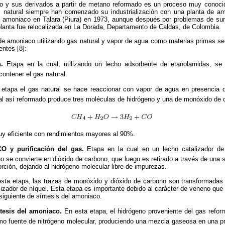
o y sus derivados a partir de metano reformado es
un proceso muy conoci
 natural siempre han comenzado su industrialización con una planta de am
de amoniaco en Talara (Piura) en 1973, aunque después por problemas de su
planta fue relocalizada en La Dorada, Departamento de Caldas, de Colombia.
de amoniaco utilizando gas natural y vapor de agua como materias primas se
entes [8]:
.
Etapa en la cual, utilizando un lecho adsorbente de etanolamidas, se r
ontener el gas natural.
etapa el gas natural se hace reaccionar con vapor de agua en presencia d
ral así reformado produce tres moléculas de hidrógeno y una de monóxido de 
uy eficiente con rendimientos mayores al 90%.
CO y purificación del gas.
Etapa en la cual en un lecho catalizador de 
 se convierte en dióxido de carbono, que luego es retirado a través de una 
orción, dejando al hidrógeno molecular libre de impurezas.
sta etapa, las trazas de monóxido y dióxido de carbono son transformadas
lizador de níquel. Esta etapa es importante debido al carácter de veneno que 
siguiente de síntesis del amoniaco.
ntesis del amoniaco.
En esta etapa, el hidrógeno proveniente del gas refo
mo fuente de nitrógeno molecular, produciendo una mezcla gaseosa en una pr