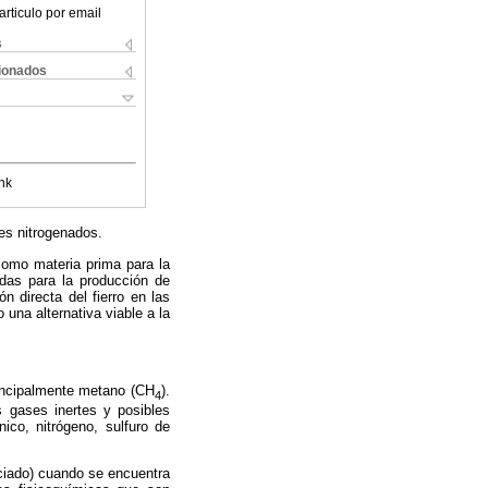
articulo por email
s
cionados
nk
tes nitrogenados.
como materia prima para la
adas para la producción de
ón directa del fierro en las
una alternativa viable a la
incipalmente metano (CH
).
4
s gases inertes y posibles
co, nitrógeno, sulfuro de
ociado) cuando se encuentra