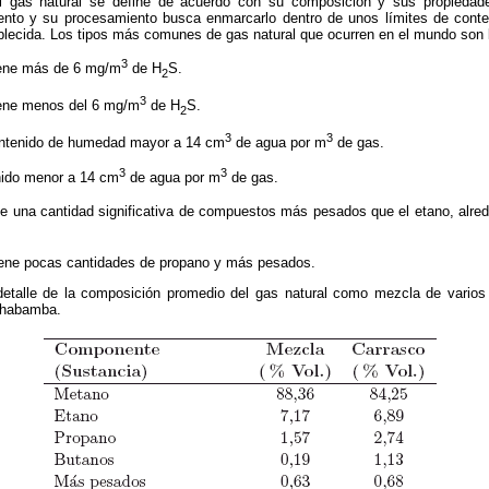
l gas natural se define de acuerdo con su composición y sus propiedad
iento y su procesamiento busca enmarcarlo dentro de unos límites de cont
lecida. Los tipos más comunes de gas natural que ocurren en el mundo son l
3
ene más de 6 mg/m
de H
S.
2
3
ene menos del 6 mg/m
de H
S.
2
3
3
ntenido de humedad mayor a 14 cm
de agua por m
de gas.
3
3
ido menor a 14 cm
de agua por m
de gas.
e una cantidad significativa de compuestos más pe
sados que el etano, alre
ene pocas cantidades de propano y más pesados.
etalle de la composición promedio del gas natural como mezcla de varios 
chabamba.