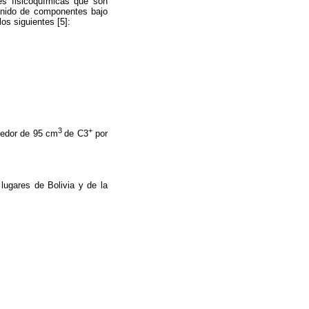
es fisicoquímicas que son
enido de componentes bajo
os siguientes [5]:
3
+
dedor de 95 cm
de C3
por
lugares de Bolivia y de la