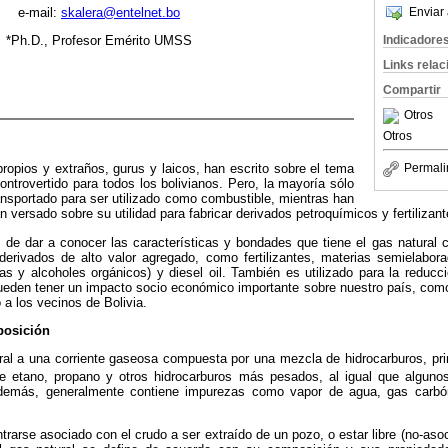
Enviar 
e-mail:
skalera@entelnet.bo
Indicadore
*Ph.D., Profesor Emérito UMSS
Links rela
Compartir
Otros
Otros
propios y extraños, gurus y laicos, han escrito sobre el tema
Permali
controvertido para todos los bolivianos. Pero, la mayoría sólo
transportado para ser utilizado como combustible, mientras han
 versado sobre su utilidad para fabricar derivados petroquímicos y fertilizan
s de dar a conocer las características y bondades que tiene el gas natural 
derivados de alto valor agregado, como fertilizantes, materias semielabor
nas y alcoholes orgánicos) y diesel oil. También es utilizado para la reducci
ueden tener un impacto socio económico importante sobre nuestro país, como 
 a los vecinos de Bolivia.
posición
al a una corriente gaseosa compuesta por una
mezcla de hidrocarburos, pr
ye etano, propano y otros hidrocarburos más pesados, al igual que alguno
emás, generalmente contiene impurezas como vapor de agua, gas carbóni
trarse asociado con el crudo a ser extraído de un pozo, o estar libre (no-as