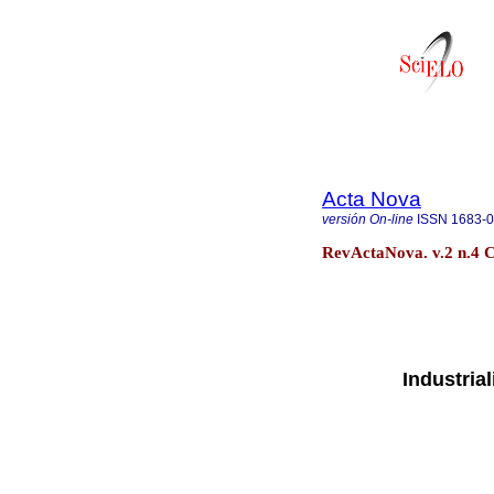
Acta Nova
versión On-line
ISSN
1683-
RevActaNova. v.2 n.4 
Industria