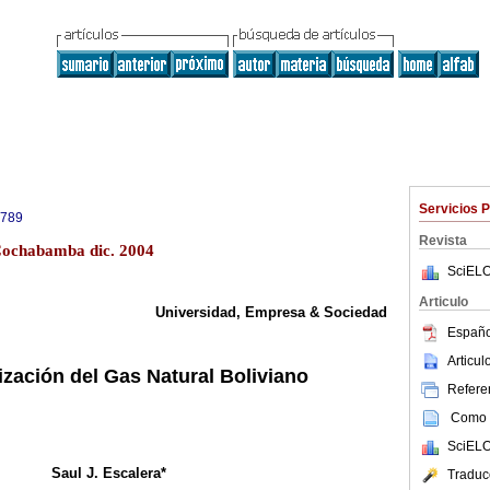
Servicios 
0789
Revista
Cochabamba dic. 2004
SciELO
Articulo
Universidad, Empresa & Sociedad
Españo
Articu
lización del Gas Natural Boliviano
Referen
Como c
SciELO
Saul J. Escalera*
Traduc