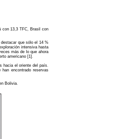
ú con 13,3 TFC, Brasil con
e destacar que sólo el 14 %
 exploración intensiva hasta
 veces más de lo que ahora
erto americano [1].
 hacia el oriente del país.
e han encontrado reservas
en Bolivia.