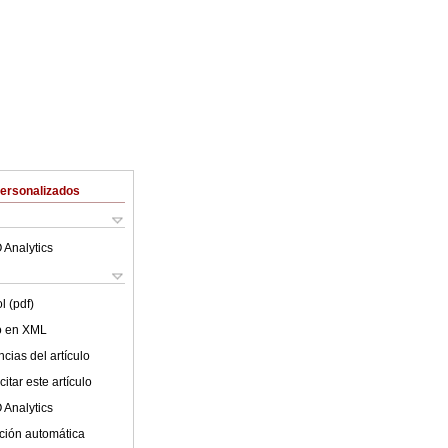
Personalizados
 Analytics
l (pdf)
lo en XML
cias del artículo
itar este artículo
 Analytics
ción automática