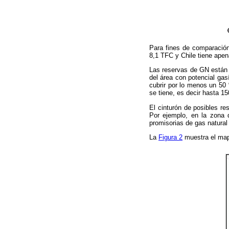
Para fines de comparación
8,1 TFC y Chile tiene ape
Las reservas de GN están c
del área con potencial gasí
cubrir por lo menos un 50
se tiene, es decir hasta 1
El cinturón de posibles re
Por ejemplo, en la zona 
promisorias de gas natural
La
Figura 2
muestra el mapa