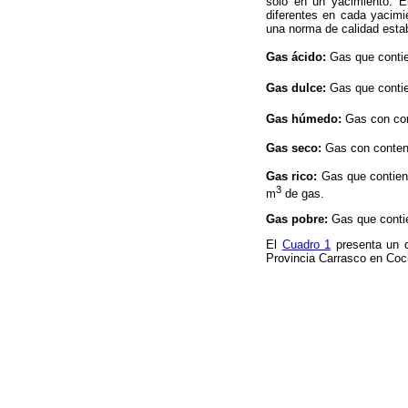
solo en un yacimiento. E
diferentes en cada yacim
una norma de calidad estab
Gas ácido:
Gas que conti
Gas dulce:
Gas que conti
Gas húmedo:
Gas con co
Gas seco:
Gas con conten
Gas rico:
Gas que contien
3
m
de gas.
Gas pobre:
Gas que conti
El
Cuadro 1
presenta un d
Provincia Carrasco en Co