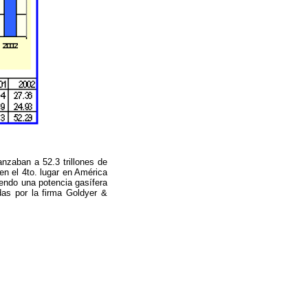
anzaban a 52.3 trillones de
n el 4to. lugar en América
iendo una potencia gasífera
das por la firma Goldyer &