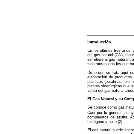
Introducción
En los últimos tres años, 
del gas natural (GN), tan 
se refiere al gas natural 
sido muy pocos los que han
De lo que se trata aquí e
elaboración de productos 
plásticos (parafinas, olefi
plantas siderúrgicas que p
venta del gas natural crudo
El Gas Natural y su Com
Se conoce como gas natur
Casi por lo general inclu
compuestos de azufre. Ad
hidrógeno y helio [2].
El gas natural puede encon