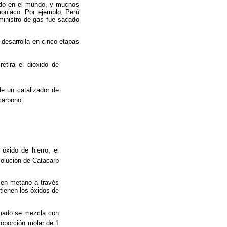
do en el mundo, y muchos
oniaco. Por ejemplo, Perú
ministro de gas fue sacado
 desarrolla en cinco etapas
etira el dióxido de
e un catalizador de
carbono.
óxido de hierro, el
solución de Catacarb
 en metano a través
tienen los óxidos de
rmado se mezcla con
oporción molar de 1