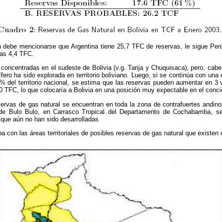
 debe mencionarse que Argentina tiene 25,7 TFC de reservas, le sigue Per
nas 4,4 TFC.
oncentradas en el sudeste de Bolivia (v.g. Tarija y Chuquisaca), pero, cab
fero ha sido explorada en territorio boliviano. Luego, si se continúa con una
 % del territorio nacional, se estima que las reservas pueden aumentar en 3
50 TFC, lo que colocaría a Bolivia en una posición muy expectable en el conci
servas de gas natural se encuentran en toda la zona de contrafuertes andinos
de Bulo Bulo, en Carrasco Tropical del Departamento de Cochabamba, s
 que aún no han sido desarrolladas
 con las áreas territoriales de posibles reservas de gas natural que existen 