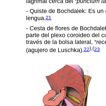
lagrimal cerca del “
punctum la
- Quiste de Bochdalek: Es un q
21
lengua.
- Cesta de flores de Bochdale
parte del plexo coroideo del c
través de la bolsa lateral, “
rec
),(
22
23
(agujero de Luschka).