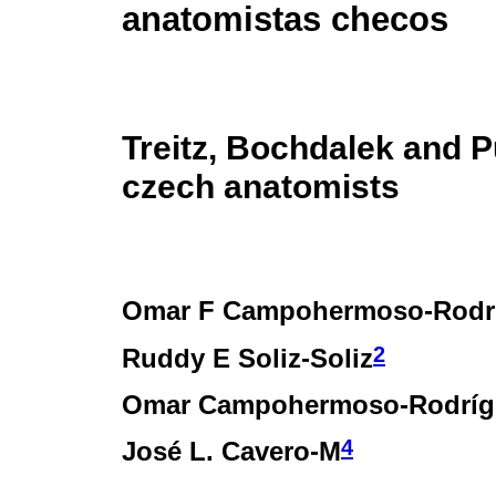
anatomistas checos
Treitz, Bochdalek and P
czech anatomists
Omar F Campohermoso-Rodr
2
Ruddy E Soliz-Soliz
Omar Campohermoso-Rodríg
4
José L. Cavero-M