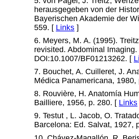
5. von Pagel, J. Treitz, Wenz
herausgegeben von der Histo
Bayerischen Akademie der Wi
559. [
Links
]
6. Meyers, M. A. (1995). Treitz
revisited. Abdominal Imaging. 
DOI:10.1007/BF01213262. [
L
7. Bouchet, A. Cuilleret, J. 
Médica Panamericana, 1980, p
8. Rouvière, H. Anatomía Huma
Bailliere, 1956, p. 280. [
Links
9. Testut , L. Jacob, O. Trata
Barcelona: Ed. Salvat, 1927, p
10. Chávez-Magallón, R. Beris