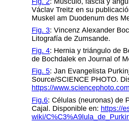
Fig. 2
: Músculo, fascia y ángul
Václav Treitz en su publicac
Muskel am Duodenum des Me
Fig. 3
: Vincenz Alexander Boch
Litografía de Zumsande.
Fig. 4
: Hernia y triángulo de B
de Bochdalek en Journal of M
Fig. 5
: Jan Evangelista Purkin
Source/SCIENCE PHOTO. Dis
https://www.sciencephoto.com
Fig.6
: Células (neuronas) de 
Cajal. Disponible en:
https://e
wiki/C%C3%A9lula_de_Purkin